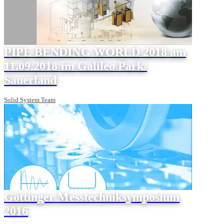
PIPE BENDING WORLD 2018 am
11.09.2018 im Galileo Park/
Sauerland
Solid System Team
Göttinger Messtechniksymposium
2016