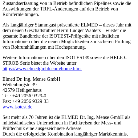
Zustandserfassung von in Betrieb befindlichen Pipelines sowie die
Auswirkungen der TRFL-Änderungen auf den Betrieb von
Rohrfernleitungen.
Als langjähriger Stammgast präsentierte ELMED – dieses Jahr mit
dem neuen Geschäftsführer Herrn Ludger Wahlers – wieder die
gesamte Bandbreite der ISOTEST-Prüfgeräte mit nützlichen
Informationen über die neuen Möglichkeiten zur sicheren Prüfung
von Rohrumhüllungen mit Hochspannung.
Weitere Informationen über den ISOTEST® sowie die HELIO-
STROB Serie bietet die Website unter
https://www.elmedgmbh.com/home.html
Elmed Dr. Ing. Mense GmbH
Weilenburgstr. 39
42579 Heiligenhaus
Tel.: +49 2056 9329-0
Fax: +49 2056 9329-33
www.isotest.de
Seit mehr als 70 Jahren ist die ELMED Dr. Ing. Mense GmbH als
mittelständisches Unternehmen in Fachkreisen der Mess- und
Prüftechnik eine ausgezeichnete Adresse.
Durch die erfolgreiche Kombination langjähriger Marktkenntnis,