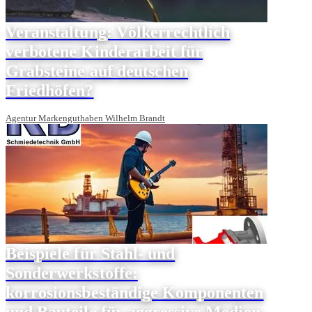
Veranstaltung: Völkerrechtlich
verbotene Kinderarbeit für
Grabsteine auf deutschen
Friedhöfen?
Agentur Markenguthaben Wilhelm Brandt
Beispiele für Stahl- und
Sonderwerkstoffe:
korrosionsbeständige Komponenten
und Bauteile für aggressive Medien,