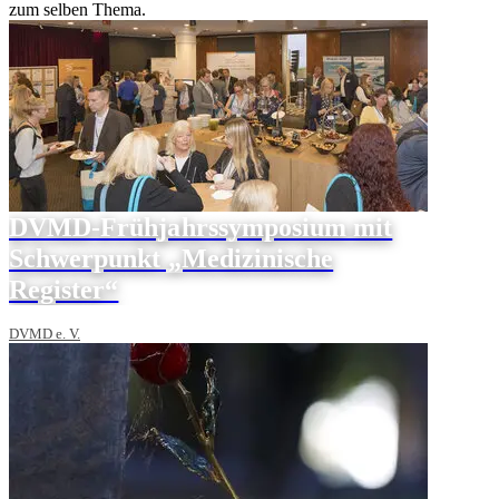
zum selben Thema.
DVMD-Frühjahrssymposium mit
Schwerpunkt „Medizinische
Register“
DVMD e. V.