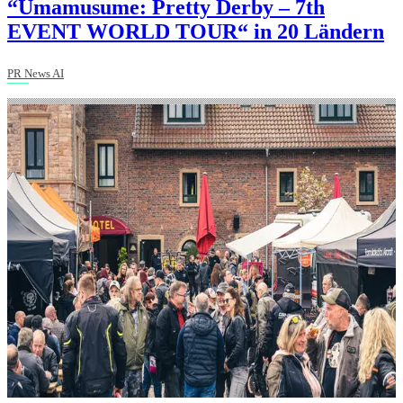
“Umamusume: Pretty Derby – 7th
EVENT WORLD TOUR“ in 20 Ländern
PR News AI