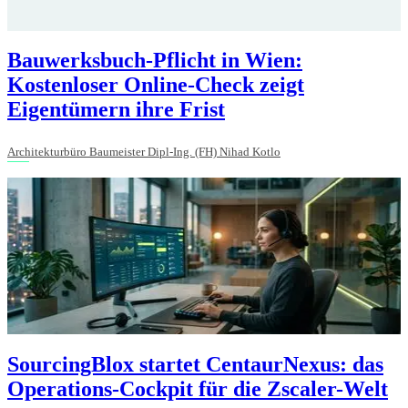
Bauwerksbuch-Pflicht in Wien:
Kostenloser Online-Check zeigt
Eigentümern ihre Frist
Architekturbüro Baumeister Dipl-Ing. (FH) Nihad Kotlo
SourcingBlox startet CentaurNexus: das
Operations-Cockpit für die Zscaler-Welt