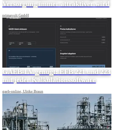
Versorgung immer attraktiver wird
primavolt GmbH
GAEB-LV genügt: EFB 221 und 223
mit jeder Kalkulationssoftware
gaeb-online, Ulrike Braun