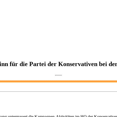
nn für die Partei der Konservativen bei 
Lösung untermauert die Kampagnen-Aktivitäten im HQ der Konservative