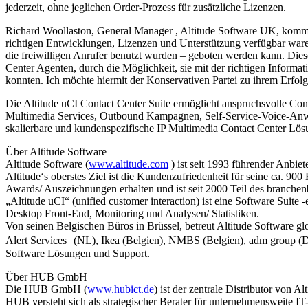
jederzeit, ohne jeglichen Order-Prozess für zusätzliche Lizenzen.
Richard Woollaston, General Manager , Altitude Software UK, komment
richtigen Entwicklungen, Lizenzen und Unterstützung verfügbar waren,
die freiwilligen Anrufer benutzt wurden – geboten werden kann. Diese 
Center Agenten, durch die Möglichkeit, sie mit der richtigen Informa
konnten. Ich möchte hiermit der Konservativen Partei zu ihrem Erfol
Die Altitude uCI Contact Center Suite ermöglicht anspruchsvolle C
Multimedia Services, Outbound Kampagnen, Self-Service-Voice-Anwen
skalierbare und kundenspezifische IP Multimedia Contact Center Lö
Über Altitude Software
Altitude Software (
www.altitude.com
) ist seit 1993 führender Anbi
Altitude‘s oberstes Ziel ist die Kundenzufriedenheit für seine ca. 90
Awards/ Auszeichnungen erhalten und ist seit 2000 Teil des branch
„Altitude uCI“ (unified customer interaction) ist eine Software Suit
Desktop Front-End, Monitoring und Analysen/ Statistiken.
Von seinen Belgischen Büros in Brüssel, betreut Altitude Software 
Alert Services (NL), Ikea (Belgien), NMBS (Belgien), adm group (De
Software Lösungen und Support.
Über HUB GmbH
Die HUB GmbH (
www.hubict.de
) ist der zentrale Distributor von 
HUB versteht sich als strategischer Berater für unternehmensweite I