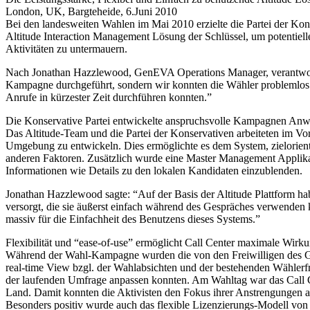
London, UK, Bargteheide, 6.Juni 2010
Bei den landesweiten Wahlen im Mai 2010 erzielte die Partei der K
Altitude Interaction Management Lösung der Schlüssel, um potentiell
Aktivitäten zu untermauern.
Nach Jonathan Hazzlewood, GenEVA Operations Manager, verantwortlich
Kampagne durchgeführt, sondern wir konnten die Wähler problemlos b
Anrufe in kürzester Zeit durchführen konnten.”
Die Konservative Partei entwickelte anspruchsvolle Kampagnen An
Das Altitude-Team und die Partei der Konservativen arbeiteten im 
Umgebung zu entwickeln. Dies ermöglichte es dem System, zielorient
anderen Faktoren. Zusätzlich wurde eine Master Management Applika
Informationen wie Details zu den lokalen Kandidaten einzublenden.
Jonathan Hazzlewood sagte: “Auf der Basis der Altitude Plattform ha
versorgt, die sie äußerst einfach während des Gespräches verwenden k
massiv für die Einfachheit des Benutzens dieses Systems.”
Flexibilität und “ease-of-use” ermöglicht Call Center maximale Wirk
Während der Wahl-Kampagne wurden die von den Freiwilligen des Gen
real-time View bzgl. der Wahlabsichten und der bestehenden Wähler
der laufenden Umfrage anpassen konnten. Am Wahltag war das Call 
Land. Damit konnten die Aktivisten den Fokus ihrer Anstrengungen a
Besonders positiv wurde auch das flexible Lizenzierungs-Modell von A