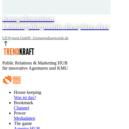
Kompaktseminar
Leistungsdiagnostik: Restplätze frei
LD System GmbH - leistungsdiagnostik.de
Public Relations & Marketing HUB
für innovative Agenturen und KMU
Footer
House keeping
Main
Was ist das?
Bookmark
Channel
Power
Mediadaten
The game
Agentur HUB