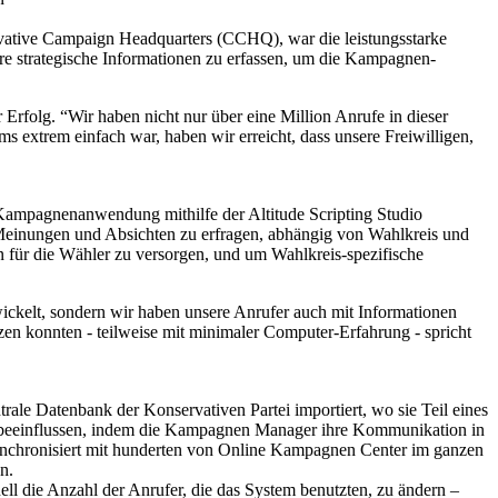
vative Campaign Headquarters (CCHQ), war die leistungsstarke
ere strategische Informationen zu erfassen, um die Kampagnen-
rfolg. “Wir haben nicht nur über eine Million Anrufe in dieser
extrem einfach war, haben wir erreicht, dass unsere Freiwilligen,
Kampagnenanwendung mithilfe der Altitude Scripting Studio
, Meinungen und Absichten zu erfragen, abhängig von Wahlkreis und
für die Wähler zu versorgen, und um Wahlkreis-spezifische
wickelt, sondern wir haben unsere Anrufer auch mit Informationen
tzen konnten - teilweise mit minimaler Computer-Erfahrung - spricht
e Datenbank der Konservativen Partei importiert, wo sie Teil eines
u beeinflussen, indem die Kampagnen Manager ihre Kommunikation in
ynchronisiert mit hunderten von Online Kampagnen Center im ganzen
n.
ell die Anzahl der Anrufer, die das System benutzten, zu ändern –