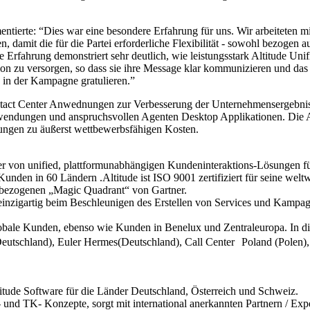
ierte: “Dies war eine besondere Erfahrung für uns. Wir arbeiteten mi
 damit die für die Partei erforderliche Flexibilität - sowohl bezogen 
Erfahrung demonstriert sehr deutlich, wie leistungsstark Altitude Unif
tion zu versorgen, so dass sie ihre Message klar kommunizieren und das
g in der Kampagne gratulieren.”
ontact Center Anwednungen zur Verbesserung der Unternehmensergebnis
dungen und anspruchsvollen Agenten Desktop Applikationen. Die Altit
sungen zu äußerst wettbewerbsfähigen Kosten.
eter von unified, plattformunabhängigen Kundeninteraktions-Lösungen f
0 Kunden in 60 Ländern .Altitude ist ISO 9001 zertifiziert für seine we
enbezogenen „Magic Quadrant“ von Gartner.
e -einzigartig beim Beschleunigen des Erstellen von Services und Kampag
globale Kunden, ebenso wie Kunden in Benelux und Zentraleuropa. In d
utschland), Euler Hermes(Deutschland), Call Center Poland (Polen), 
Altitude Software für die Länder Deutschland, Österreich und Schweiz.
T- und TK- Konzepte, sorgt mit international anerkannten Partnern / E