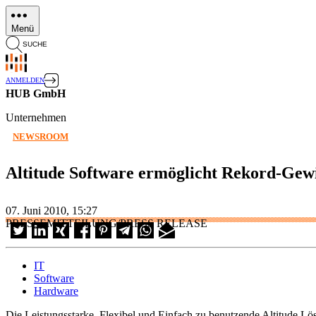
Direkt
zum
Menü
Inhalt
SUCHE
ANMELDEN
HUB GmbH
Unternehmen
NEWSROOM
Altitude Software ermöglicht Rekord-Gewi
07. Juni 2010, 15:27
PRESSEMITTEILUNG/PRESS RELEASE
IT
Software
Hardware
Die Leistungsstarke, Flexibel und Einfach zu benutzende Altitude 