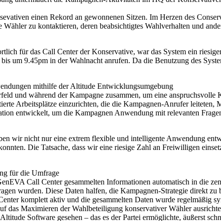
onsevativen einen Rekord an gewonnenen Sitzen. Im Herzen des Conser
e Wähler zu kontaktieren, deren beabsichtigtes Wahlverhalten und and
 für das Call Center der Konservative, war das System ein riesiger E
is um 9.45pm in der Wahlnacht anrufen. Da die Benutzung des Systems 
wendungen mithilfe der Altitude Entwicklungsumgebung
Vorfeld und während der Kampagne zusammen, um eine anspruchsvolle 
ierte Arbeitsplätze einzurichten, die die Kampagnen-Anrufer leiteten
tion entwickelt, um die Kampagnen Anwendung mit relevanten Fragen 
ben wir nicht nur eine extrem flexible und intelligente Anwendung ent
onnten. Die Tatsache, dass wir eine riesige Zahl an Freiwilligen einse
ung für die Umfrage
EVA Call Center gesammelten Informationen automatisch in die zentral
fragen wurden. Diese Daten halfen, die Kampagnen-Strategie direkt z
Center komplett aktiv und die gesammelten Daten wurde regelmäßig s
uf das Maximieren der Wahlbeteiligung konservativer Wähler ausrichte
ltitude Software gesehen – das es der Partei ermöglichte, äußerst schn