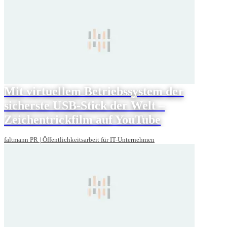
Mit virtuellem Betriebssystem der
sicherste USB-Stick der Welt –
Zeichentrickfilm auf YouTube
faltmann PR | Öffentlichkeitsarbeit für IT-Unternehmen