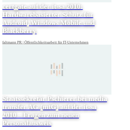
certgate auf der it-sa 2010:
Hardwarebasierter Schutz für
Android, Windows Mobile und
Blackberry
faltmann PR | Öffentlichkeitsarbeit für IT-Unternehmen
Staatssekretär Pschierer bei media
transfer AG (mtG) auf der it-sa
2010 – Fragen zum neuen
Personalausweis