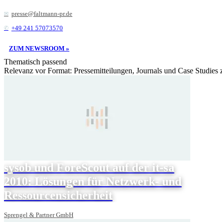
presse@faltmann-pr.de
+49 241 57073570
ZUM NEWSROOM »
Thematisch passend
Relevanz vor Format: Pressemitteilungen, Journals und Case Studies
sysob und ForeScout auf der it-sa
2010: Lösungen für Netzwerk- und
Ressourcensicherheit
Sprengel & Partner GmbH