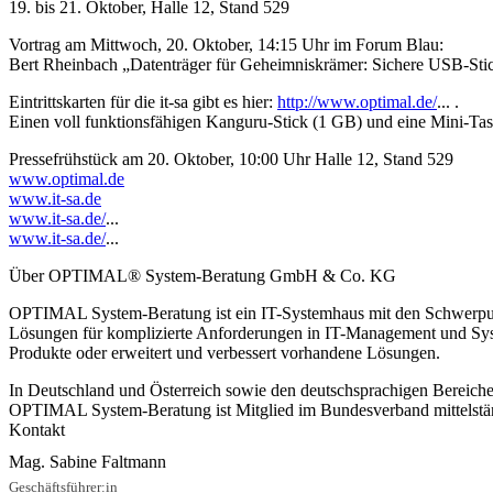
19. bis 21. Oktober, Halle 12, Stand 529
Vortrag am Mittwoch, 20. Oktober, 14:15 Uhr im Forum Blau:
Bert Rheinbach „Datenträger für Geheimniskrämer: Sichere USB-Stick
Eintrittskarten für die it-sa gibt es hier:
http://www.optimal.de/
... .
Einen voll funktionsfähigen Kanguru-Stick (1 GB) und eine Mini-Ta
Pressefrühstück am 20. Oktober, 10:00 Uhr Halle 12, Stand 529
www.optimal.de
www.it-sa.de
www.it-sa.de/
...
www.it-sa.de/
...
Über OPTIMAL® System-Beratung GmbH & Co. KG
OPTIMAL System-Beratung ist ein IT-Systemhaus mit den Schwerp
Lösungen für komplizierte Anforderungen in IT-Management und Sys
Produkte oder erweitert und verbessert vorhandene Lösungen.
In Deutschland und Österreich sowie den deutschsprachigen Bereiche
OPTIMAL System-Beratung ist Mitglied im Bundesverband mittelst
Kontakt
Mag. Sabine Faltmann
Geschäftsführer:in