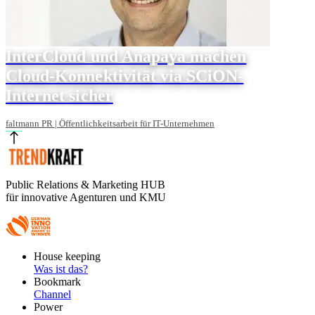
InterCloud und Anapaya machen
Cloud-Konnektivität via SCiON-
Internet sicher
faltmann PR | Öffentlichkeitsarbeit für IT-Unternehmen
Public Relations & Marketing HUB
für innovative Agenturen und KMU
Footer
House keeping
Main
Was ist das?
Bookmark
Channel
Power