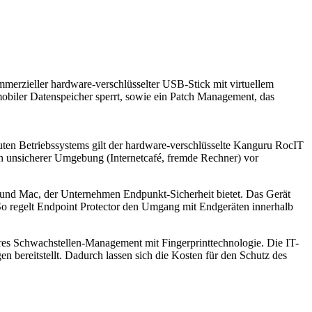
erzieller hardware-verschlüsselter USB-Stick mit virtuellem
mobiler Datenspeicher sperrt, sowie ein Patch Management, das
ten Betriebssystems gilt der hardware-verschlüsselte Kanguru RocIT
 in unsicherer Umgebung (Internetcafé, fremde Rechner) vor
r PC und Mac, der Unternehmen Endpunkt-Sicherheit bietet. Das Gerät
 So regelt Endpoint Protector den Umgang mit Endgeräten innerhalb
res Schwachstellen-Management mit Fingerprinttechnologie. Die IT-
n bereitstellt. Dadurch lassen sich die Kosten für den Schutz des