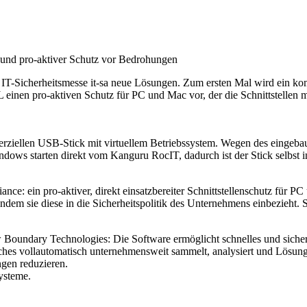
 und pro-aktiver Schutz vor Bedrohungen
T-Sicherheitsmesse it-sa neue Lösungen. Zum ersten Mal wird ein komm
einen pro-aktiven Schutz für PC und Mac vor, der die Schnittstellen 
ziellen USB-Stick mit virtuellem Betriebssystem. Wegen des eingebau
indows starten direkt vom Kanguru RocIT, dadurch ist der Stick selbst
liance: ein pro-aktiver, direkt einsatzbereiter Schnittstellenschutz fü
dem sie diese in die Sicherheitspolitik des Unternehmens einbezieht.
w Boundary Technologies: Die Software ermöglicht schnelles und siche
ches vollautomatisch unternehmensweit sammelt, analysiert und Lösunge
gen reduzieren.
ysteme.