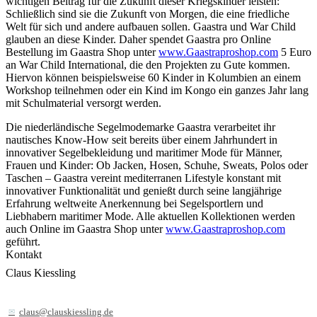
wichtigen Beitrag für die Zukunft dieser Kriegskinder leisten:
Schließlich sind sie die Zukunft von Morgen, die eine friedliche
Welt für sich und andere aufbauen sollen. Gaastra und War Child
glauben an diese Kinder. Daher spendet Gaastra pro Online
Bestellung im Gaastra Shop unter
www.Gaastraproshop.com
5 Euro
an War Child International, die den Projekten zu Gute kommen.
Hiervon können beispielsweise 60 Kinder in Kolumbien an einem
Workshop teilnehmen oder ein Kind im Kongo ein ganzes Jahr lang
mit Schulmaterial versorgt werden.
Die niederländische Segelmodemarke Gaastra verarbeitet ihr
nautisches Know-How seit bereits über einem Jahrhundert in
innovativer Segelbekleidung und maritimer Mode für Männer,
Frauen und Kinder: Ob Jacken, Hosen, Schuhe, Sweats, Polos oder
Taschen – Gaastra vereint mediterranen Lifestyle konstant mit
innovativer Funktionalität und genießt durch seine langjährige
Erfahrung weltweite Anerkennung bei Segelsportlern und
Liebhabern maritimer Mode. Alle aktuellen Kollektionen werden
auch Online im Gaastra Shop unter
www.Gaastraproshop.com
geführt.
Kontakt
Claus Kiessling
claus@clauskiessling.de