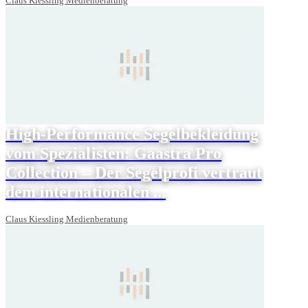
Claus Kiessling Medienberatung
High-Performance Segelbekleidung
vom Spezialisten: Gaastra Pro
Collection – Der Segelprofi vertraut
dem internationalen ...
Claus Kiessling Medienberatung