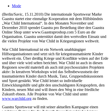
Mode
(Berlin/Savic, 15.11.2010) Die internationale Sportswear Marke
Gaastra startet eine einmalige Kooperation mit dem Hilfsbündnis
„War Child International“. In den Monaten November und
Dezember 2010 spendet Gaastra pro Bestellung über den Gaastra
Online Shop unter www.Gaastraproshop.com 5 Euro an die
Organisation. Gaastra unterstützt damit den wertvollen Einsatz und
die vielen Projekte von War Child in Kriegsregionen weltweit.
War Child International ist ein Netwerk unabhängiger
Hilfsorganisationen und setzt sich für kriegstraumatisierte Kinder
weltweit ein. Über dreißig Kriege und Konflikte wüten auf der Erde
und über viele wird selten berichtet. War Child ist auch in diesen
Regionen sowohl materiell als auch mit psychosozialen Projekten
aktiv: In kreativen Workshops wird das Selbstbewusstsein der
traumatisierten Kinder durch Musik, Tanz, Gruppendiskussionen
und Sport gestärkt. War Child leistet so individuelle
Entwicklungshilfe und gibt den unschuldigsten Kriegsopfern, den
Kindern, neuen Mut und will ihnen den Weg in eine friedliche
Zukunft ebnen. Alle Projekte von War Child sind unter
www.warchild.org
zu finden.
Gaastra Sportswear will mit seiner aktuellen Kampagne einen