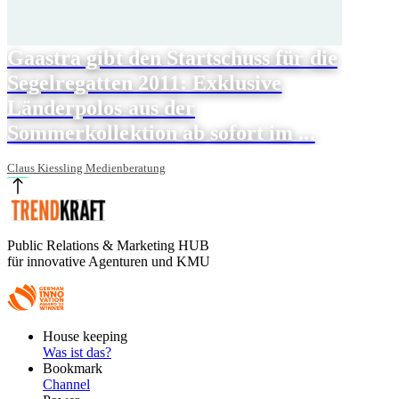
Gaastra gibt den Startschuss für die
Segelregatten 2011: Exklusive
Länderpolos aus der
Sommerkollektion ab sofort im ...
Claus Kiessling Medienberatung
Public Relations & Marketing HUB
für innovative Agenturen und KMU
Footer
House keeping
Main
Was ist das?
Bookmark
Channel