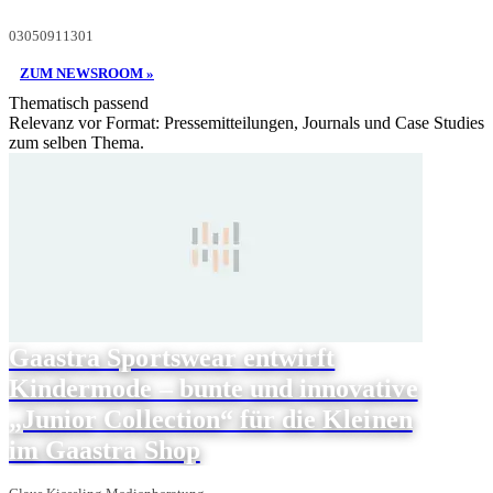
03050911301
ZUM NEWSROOM »
Thematisch passend
Relevanz vor Format: Pressemitteilungen, Journals und Case Studies
zum selben Thema.
Gaastra Sportswear entwirft
Kindermode – bunte und innovative
„Junior Collection“ für die Kleinen
im Gaastra Shop