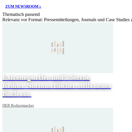
ZUM NEWSROOM »
Thematisch passend
Relevanz vor Format: Pressemitteilungen, Journals und Case Studies
Extremsportler und 5 Sterne
Redner Norman Bücher stellt neues
Buch vor.
DER Rednermacher