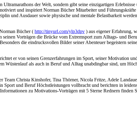
ten Ultramarathons der Welt, sondern gibt seine einzigartigen Erlebnis
motiviert und inspiriert Norman Bücher Mitarbeiter und Führungskräf
isziplin und Ausdauer sowie physische und mentale Belastbarkeit werden
 Norman Bücher (
http://tinyurl.com/ylp3dpv
) aus eigener Erfahrung, w
in seinen Vorträgen die Brücke vom Extremsport zum Alltags- und Ber
 Besonders die eindrucksvollen Bilder seiner Abenteuer begeistern se
richtet er von seinen Grenzerfahrungen im Sport, seiner Motivation u
em Wüstenlauf als auch in Beruf und Alltag unabdingbar sind, um Höchs
eam Christa Kinshofer, Tina Thörner, Nicola Fritze, Adele Landauer, 
 Sport und Beruf Höchstleistungen vollbracht und berichten in leidens
 Informationen zu Motivations-Vorträgen mit 5 Sterne Rednern finden S