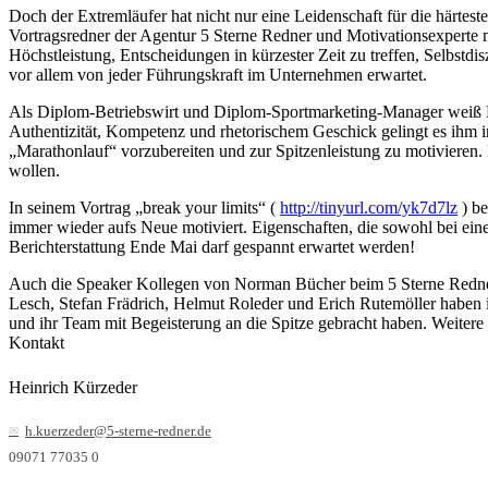
Doch der Extremläufer hat nicht nur eine Leidenschaft für die härtes
Vortragsredner der Agentur 5 Sterne Redner und Motivationsexperte 
Höchstleistung, Entscheidungen in kürzester Zeit zu treffen, Selbstd
vor allem von jeder Führungskraft im Unternehmen erwartet.
Als Diplom-Betriebswirt und Diplom-Sportmarketing-Manager weiß
Authentizität, Kompetenz und rhetorischem Geschick gelingt es ihm 
„Marathonlauf“ vorzubereiten und zur Spitzenleistung zu motivieren.
wollen.
In seinem Vortrag „break your limits“ (
http://tinyurl.com/yk7d7lz
) be
immer wieder aufs Neue motiviert. Eigenschaften, die sowohl bei ein
Berichterstattung Ende Mai darf gespannt erwartet werden!
Auch die Speaker Kollegen von Norman Bücher beim 5 Sterne Redner T
Lesch, Stefan Frädrich, Helmut Roleder und Erich Rutemöller haben in
und ihr Team mit Begeisterung an die Spitze gebracht haben. Weitere
Kontakt
Heinrich Kürzeder
h.kuerzeder@5-sterne-redner.de
09071 77035 0