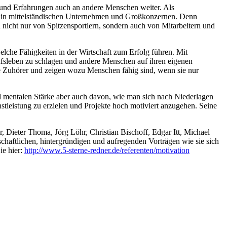
se und Erfahrungen auch an andere Menschen weiter. Als
te in mittelständischen Unternehmen und Großkonzernen. Denn
 nicht nur von Spitzensportlern, sondern auch von Mitarbeitern und
elche Fähigkeiten in der Wirtschaft zum Erfolg führen. Mit
ufsleben zu schlagen und andere Menschen auf ihren eigenen
ine Zuhörer und zeigen wozu Menschen fähig sind, wenn sie nur
nd mentalen Stärke aber auch davon, wie man sich nach Niederlagen
tleistung zu erzielen und Projekte hoch motiviert anzugehen. Seine
Dieter Thoma, Jörg Löhr, Christian Bischoff, Edgar Itt, Michael
chaftlichen, hintergründigen und aufregenden Vorträgen wie sie sich
ie hier:
http://www.5-sterne-redner.de/referenten/motivation