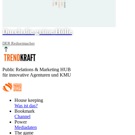
Durch die grüne Hölle
DER Rednermacher
Public Relations & Marketing HUB
für innovative Agenturen und KMU
Footer
House keeping
Main
Was ist das?
Bookmark
Channel
Power
Mediadaten
The game