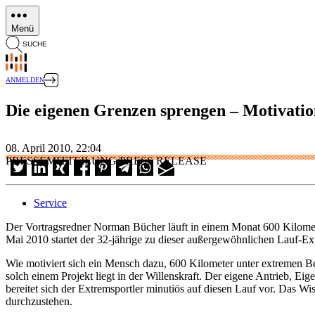
Direkt
zum
Menü
Inhalt
SUCHE
ANMELDEN
Die eigenen Grenzen sprengen – Motivatio
08. April 2010, 22:04
PRESSEMITTEILUNG/PRESS RELEASE
Service
Der Vortragsredner Norman Bücher läuft in einem Monat 600 Kilomet
Mai 2010 startet der 32-jährige zu dieser außergewöhnlichen Lauf-Ex
Wie motiviert sich ein Mensch dazu, 600 Kilometer unter extremen B
solch einem Projekt liegt in der Willenskraft. Der eigene Antrieb, Ei
bereitet sich der Extremsportler minutiös auf diesen Lauf vor. Das
durchzustehen.