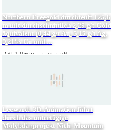
Northern Freegold durchteuft 125,6
m mit durchschnittlich 2,29 g/t Gold
äquivalent (0,44 g/t Au, 5,15 g/t Ag,
0,21% Cu und ...
IR-WORLD Finanzkommunikation GmbH
Leeward: 3D-Animation führt
durch das untertägige
Molybdänprojekt Nithi Mountain