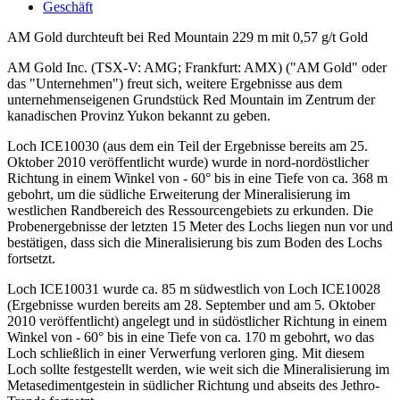
Geschäft
AM Gold durchteuft bei Red Mountain 229 m mit 0,57 g/t Gold
AM Gold Inc. (TSX-V: AMG; Frankfurt: AMX) ("AM Gold" oder
das "Unternehmen") freut sich, weitere Ergebnisse aus dem
unternehmenseigenen Grundstück Red Mountain im Zentrum der
kanadischen Provinz Yukon bekannt zu geben.
Loch ICE10030 (aus dem ein Teil der Ergebnisse bereits am 25.
Oktober 2010 veröffentlicht wurde) wurde in nord-nordöstlicher
Richtung in einem Winkel von - 60° bis in eine Tiefe von ca. 368 m
gebohrt, um die südliche Erweiterung der Mineralisierung im
westlichen Randbereich des Ressourcengebiets zu erkunden. Die
Probenergebnisse der letzten 15 Meter des Lochs liegen nun vor und
bestätigen, dass sich die Mineralisierung bis zum Boden des Lochs
fortsetzt.
Loch ICE10031 wurde ca. 85 m südwestlich von Loch ICE10028
(Ergebnisse wurden bereits am 28. September und am 5. Oktober
2010 veröffentlicht) angelegt und in südöstlicher Richtung in einem
Winkel von - 60° bis in eine Tiefe von ca. 170 m gebohrt, wo das
Loch schließlich in einer Verwerfung verloren ging. Mit diesem
Loch sollte festgestellt werden, wie weit sich die Mineralisierung im
Metasedimentgestein in südlicher Richtung und abseits des Jethro-