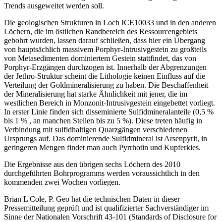
Trends ausgeweitet werden soll.
Die geologischen Strukturen in Loch ICE10033 und in den anderen
Löchern, die im östlichen Randbereich des Ressourcengebiets
gebohrt wurden, lassen darauf schließen, dass hier ein Übergang
von hauptsächlich massivem Porphyr-Intrusivgestein zu großteils
von Metasedimenten dominiertem Gestein stattfindet, das von
Porphyr-Erzgängen durchzogen ist. Innerhalb der Abgrenzungen
der Jethro-Struktur scheint die Lithologie keinen Einfluss auf die
Verteilung der Goldmineralisierung zu haben. Die Beschaffenheit
der Mineralisierung hat starke Ähnlichkeit mit jener, die im
westlichen Bereich in Monzonit-Intrusivgestein eingebettet vorliegt.
In erster Linie finden sich disseminierte Sulfidmineralanteile (0,5 %
bis 1 % , an manchen Stellen bis zu 5 %). Diese treten häufig in
Verbindung mit sulfidhaltigen Quarzgängen verschiedenen
Ursprungs auf. Das dominierende Sulfidmineral ist Arsenpyrit, in
geringeren Mengen findet man auch Pyrrhotin und Kupferkies.
Die Ergebnisse aus den übrigen sechs Löchern des 2010
durchgeführten Bohrprogramms werden voraussichtlich in den
kommenden zwei Wochen vorliegen.
Brian L Cole, P. Geo hat die technischen Daten in dieser
Pressemitteilung geprüft und ist qualifizierter Sachverständiger im
Sinne der Nationalen Vorschrift 43-101 (Standards of Disclosure for