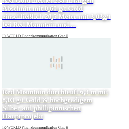
AM Gold meldet 238 m langen
Abschnitt mit 0,60 g/t Gold
einschließlich 20,5 Meter mit 3,03g/t
bei Red Mountain und ...
IR-WORLD Finanzkommunikation GmbH
Red Mountain durchteuft 6,3 m mit
8,03 g/t Gold & hochgradigem
Silber auf phillipinnischen
Hauptprojekt
IR-WORLD Finanzkommunikation GmbH