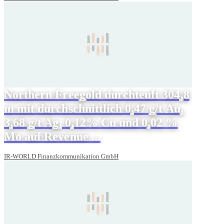
Northern Freegold durchteuft 304,8
m mit durchschnittlich 0,47 g/t Au,
3,68 g/t Ag, 0,12% Cu und 0,02 %
Mo auf Revenue ...
IR-WORLD Finanzkommunikation GmbH