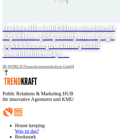
Barkerville Gold Mines durchteuft
62,3 Meter (204,5 Fuß) mit 14,2 g/t
(0,415 Unzen pro Tonne) Gold
einschließlich 34,7 ...
IR-WORLD Finanzkommunikation GmbH
Public Relations & Marketing HUB
für innovative Agenturen und KMU
Footer
House keeping
Main
Was ist das?
Bookmark