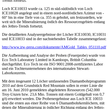
Trends fortsetzt.
Loch ICE10033 wurde ca. 125 m süd-südöstlich von Loch
ICE10028 angelegt und in einem nord-nordöstlichen Azimut von -
60° bis in eine Tiefe von ca. 355 m gebohrt, um festzustellen, wie
weit sich die Mineralisierung östlich des Ressourcengebiets entlang
des Jethro-Trends fortsetzt.
Die detaillierten Analyseergebnisse der Löcher ICE10030, IC10031
und ICE10033 sind in der nachstehenden Tabelle zusammengefasst:
http://www.irw-press.com/dokumente/AMGold_Tables_051110.pdf
Die Aufbereitung und Analyse der Proben (Feuerprobe) wurde von
Eco Tech Laboratory Limited in Kamloops, British Columbia
durchgeführt. Eco Tech ist ein ISO 9001:2008-zertifiziertes Labor
und ein Tochterunternehmen des internationalen Stewart-
Laborkonzerns.
Mit dem insgesamt 12 Löcher umfassenden Diamantbohrprogramm
2010 auf dem Grundstück Red Mountain sollen in erster Linie die
am 16. Juni 2010 gemeldeten abgeleiteten Ressourcen (542.000
Troy-Unzen bzw. 23,6 Mio. Tonnen mit einem Goldgehalt von 0,7
g/t) erweitert werden. Die Probenergebnisse aus Loch ICE 10033
sind die ersten aus einer Reihe von 6 Diamantbohrkernlöchern, mit
denen die Mineralisierung in östlicher Richtung entlang des Jethro-