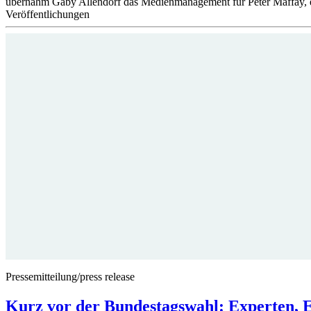
übernahm Gaby Allendorf das Medienmanagement für Peter Maffay, ei
Veröffentlichungen
Pressemitteilung/press release
Kurz vor der Bundestagswahl: Experten, E