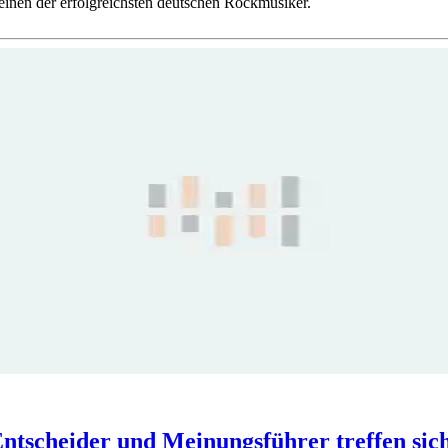
nen der erfolgreichsten deutschen Rockmusiker.
ntscheider und Meinungsführer treffen sic