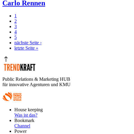
Carlo Rennen
Aktuelle
1
Seite
Seite
2
Seitennummerierung
Seite
3
Seite
4
Seite
5
Nächste
nächste Seite ›
Seite
Letzte
letzte Seite »
Seite
Public Relations & Marketing HUB
für innovative Agenturen und KMU
Footer
House keeping
Main
Was ist das?
Bookmark
Channel
Power