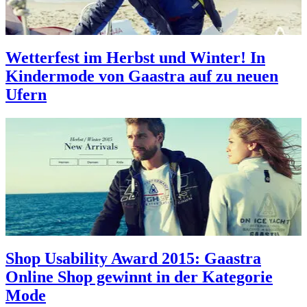
Wetterfest im Herbst und Winter! In
Kindermode von Gaastra auf zu neuen
Ufern
Shop Usability Award 2015: Gaastra
Online Shop gewinnt in der Kategorie
Mode