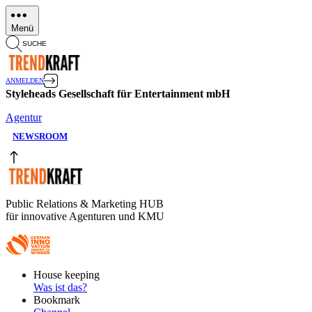
Direkt
zum
Menü
Inhalt
SUCHE
ANMELDEN
Styleheads Gesellschaft für Entertainment mbH
Agentur
NEWSROOM
Public Relations & Marketing HUB
für innovative Agenturen und KMU
Footer
House keeping
Main
Was ist das?
Bookmark