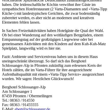
verschiedene Spitzenköche Deutschlands zusammengeschlossen
haben. Die leidenschaftliche Köchin verwöhnt ihre Gäste im
sympathischen Hotelrestaurant (2 Varta-Diamanten und »Varta-Tipp
Küche«) mit landestypischen Gerichten, die zwar bodenständig
zubereitet werden, es aber nicht an modernen und kreativen
Elementen fehlen lassen.
In Sachen Freizeitaktivitäten haben Hotelgäste die Qual der Wahl.
Ob bei einer Wanderung auf den weitläufigen Bergpfaden, einem
Entspannungstag auf der großzügigen Liegewiese oder bei
gemeinsamen Aktivitäten mit den Kindern auf dem Kuh-Kuh-Matz
Spielplatz, langweilig wird es hier nie.
Fazit: Ambiente und Serviceniveau haben uns in diesem Haus
uneingeschränkt überzeugt. So darf sich das Berghotel
Schlossanger-Alp in Pfronten zukünftig zum erlesenen Kreis der
Hotels zählen, die im Varta-Führer für ihre ausgezeichnete
Aufenthaltsqualität mit einem »Varta-Tipp Service« ausgezeichnet
wurden. Wir sagen: Herzlichen Glückwunsch!
Berghotel Schlossanger-Alp
Am Schlossanger 1
87459 Pfronten / Obermeilingen
Tel.: 08363 / 914550
Fax: 08363 / 91455555
E-Mail:
ebert@schlossanger.de