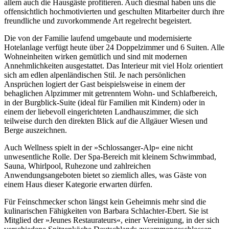
allem auch die Hausgäste profitieren. Auch diesmal haben uns die
offensichtlich hochmotivierten und geschulten Mitarbeiter durch ihre
freundliche und zuvorkommende Art regelrecht begeistert.
Die von der Familie laufend umgebaute und modernisierte
Hotelanlage verfügt heute über 24 Doppelzimmer und 6 Suiten. Alle
Wohneinheiten wirken gemütlich und sind mit modernen
Annehmlichkeiten ausgestattet. Das Interieur mit viel Holz orientiert
sich am edlen alpenländischen Stil. Je nach persönlichen
Ansprüchen logiert der Gast beispielsweise in einem der
behaglichen Alpzimmer mit getrenntem Wohn- und Schlafbereich,
in der Burgblick-Suite (ideal für Familien mit Kindern) oder in
einem der liebevoll eingerichteten Landhauszimmer, die sich
teilweise durch den direkten Blick auf die Allgäuer Wiesen und
Berge auszeichnen.
Auch Wellness spielt in der »Schlossanger-Alp« eine nicht
unwesentliche Rolle. Der Spa-Bereich mit kleinem Schwimmbad,
Sauna, Whirlpool, Ruhezone und zahlreichen
Anwendungsangeboten bietet so ziemlich alles, was Gäste von
einem Haus dieser Kategorie erwarten dürfen.
Für Feinschmecker schon längst kein Geheimnis mehr sind die
kulinarischen Fähigkeiten von Barbara Schlachter-Ebert. Sie ist
Mitglied der »Jeunes Restaurateurs«, einer Vereinigung, in der sich