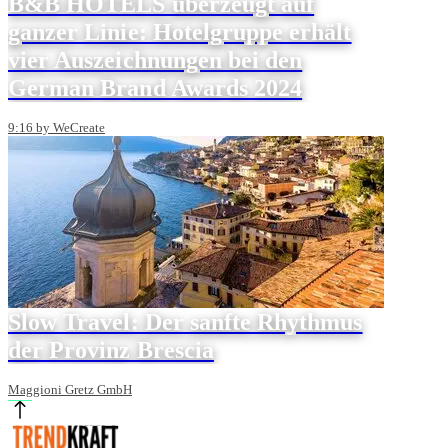
B&B HOTELS überzeugt auf
ganzer Linie: Hotelgruppe erhält
vier Auszeichnungen bei den
German Brand Awards 2024
9:16 by WeCreate
Slow Travel: Der sanfte Rhythmus
der Provinz Brescia
Maggioni Gretz GmbH