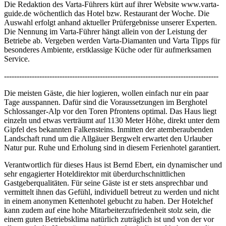
Die Redaktion des Varta-Führers kürt auf ihrer Website www.varta-
guide.de wöchentlich das Hotel bzw. Restaurant der Woche. Die
Auswahl erfolgt anhand aktueller Prüfergebnisse unserer Experten.
Die Nennung im Varta-Führer hängt allein von der Leistung der
Betriebe ab. Vergeben werden Varta-Diamanten und Varta Tipps für
besonderes Ambiente, erstklassige Küche oder für aufmerksamen
Service.
-------------------------------------------------------------------------------------
Die meisten Gäste, die hier logieren, wollen einfach nur ein paar
Tage ausspannen. Dafür sind die Voraussetzungen im Berghotel
Schlossanger-Alp vor den Toren Pfrontens optimal. Das Haus liegt
einzeln und etwas verträumt auf 1130 Meter Höhe, direkt unter dem
Gipfel des bekannten Falkensteins. Inmitten der atemberaubenden
Landschaft rund um die Allgäuer Bergwelt erwartet den Urlauber
Natur pur. Ruhe und Erholung sind in diesem Ferienhotel garantiert.
Verantwortlich für dieses Haus ist Bernd Ebert, ein dynamischer und
sehr engagierter Hoteldirektor mit überdurchschnittlichen
Gastgeberqualitäten. Für seine Gäste ist er stets ansprechbar und
vermittelt ihnen das Gefühl, individuell betreut zu werden und nicht
in einem anonymen Kettenhotel gebucht zu haben. Der Hotelchef
kann zudem auf eine hohe Mitarbeiterzufriedenheit stolz sein, die
einem guten Betriebsklima natürlich zuträglich ist und von der vor