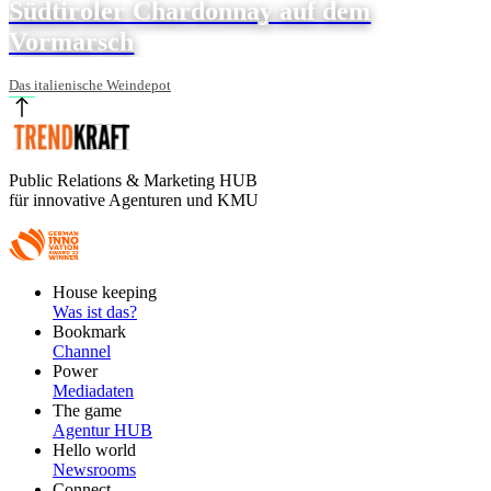
Südtiroler Chardonnay auf dem
Vormarsch
Das italienische Weindepot
Public Relations & Marketing HUB
für innovative Agenturen und KMU
Footer
House keeping
Main
Was ist das?
Bookmark
Channel
Power
Mediadaten
The game
Agentur HUB
Hello world
Newsrooms
Connect