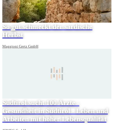
So gut schmeckt der sardische
Herbst
Maggioni Gretz GmbH
Südtirol sucht 100 Ärzte -
Gesundheit in Südtirol - Leben und
Arbeiten mit hoher Lebensqualität