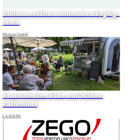
Moluna eröffnet stationären PopUp-
Store
Moluna GmbH
Französisches Flair auf Schloss
Paffendorf
LA SOUPE