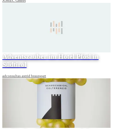
JOMEC GmbH
Adventszauber im Hotel Pfösl in
Südtirol
adconsultas astrid braungart