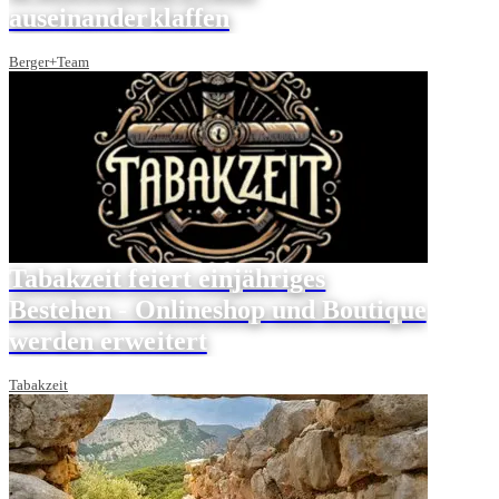
auseinanderklaffen
Berger+Team
Tabakzeit feiert einjähriges
Bestehen - Onlineshop und Boutique
werden erweitert
Tabakzeit