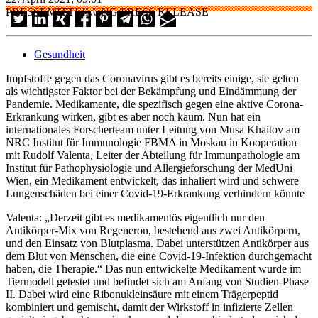
PRESSEMITTEILUNG/PRESS RELEASE
Gesundheit
Impfstoffe gegen das Coronavirus gibt es bereits einige, sie gelten
als wichtigster Faktor bei der Bekämpfung und Eindämmung der
Pandemie. Medikamente, die spezifisch gegen eine aktive Corona-
Erkrankung wirken, gibt es aber noch kaum. Nun hat ein
internationales Forscherteam unter Leitung von Musa Khaitov am
NRC Institut für Immunologie FBMA in Moskau in Kooperation
mit Rudolf Valenta, Leiter der Abteilung für Immunpathologie am
Institut für Pathophysiologie und Allergieforschung der MedUni
Wien, ein Medikament entwickelt, das inhaliert wird und schwere
Lungenschäden bei einer Covid-19-Erkrankung verhindern könnte
Valenta: „Derzeit gibt es medikamentös eigentlich nur den
Antikörper-Mix von Regeneron, bestehend aus zwei Antikörpern,
und den Einsatz von Blutplasma. Dabei unterstützen Antikörper aus
dem Blut von Menschen, die eine Covid-19-Infektion durchgemacht
haben, die Therapie.“ Das nun entwickelte Medikament wurde im
Tiermodell getestet und befindet sich am Anfang von Studien-Phase
II. Dabei wird eine Ribonukleinsäure mit einem Trägerpeptid
kombiniert und gemischt, damit der Wirkstoff in infizierte Zellen