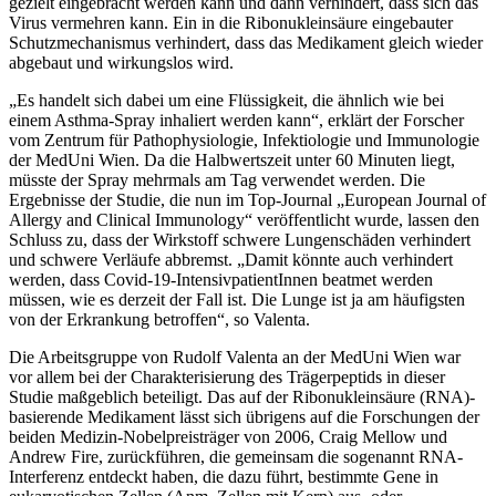
gezielt eingebracht werden kann und dann verhindert, dass sich das
Virus vermehren kann. Ein in die Ribonukleinsäure eingebauter
Schutzmechanismus verhindert, dass das Medikament gleich wieder
abgebaut und wirkungslos wird.
„Es handelt sich dabei um eine Flüssigkeit, die ähnlich wie bei
einem Asthma-Spray inhaliert werden kann“, erklärt der Forscher
vom Zentrum für Pathophysiologie, Infektiologie und Immunologie
der MedUni Wien. Da die Halbwertszeit unter 60 Minuten liegt,
müsste der Spray mehrmals am Tag verwendet werden. Die
Ergebnisse der Studie, die nun im Top-Journal „European Journal of
Allergy and Clinical Immunology“ veröffentlicht wurde, lassen den
Schluss zu, dass der Wirkstoff schwere Lungenschäden verhindert
und schwere Verläufe abbremst. „Damit könnte auch verhindert
werden, dass Covid-19-IntensivpatientInnen beatmet werden
müssen, wie es derzeit der Fall ist. Die Lunge ist ja am häufigsten
von der Erkrankung betroffen“, so Valenta.
Die Arbeitsgruppe von Rudolf Valenta an der MedUni Wien war
vor allem bei der Charakterisierung des Trägerpeptids in dieser
Studie maßgeblich beteiligt. Das auf der Ribonukleinsäure (RNA)-
basierende Medikament lässt sich übrigens auf die Forschungen der
beiden Medizin-Nobelpreisträger von 2006, Craig Mellow und
Andrew Fire, zurückführen, die gemeinsam die sogenannt RNA-
Interferenz entdeckt haben, die dazu führt, bestimmte Gene in