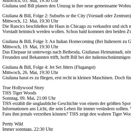
Mittwoch, 05. Mai, 19:30 Uhr
Giuliana und Bill planen den Umzug in ihre neue gemeinsame Wohnun
Giuliana & Bill, Folge 2: Suburbs or the City (Vorstadt oder Zentrum)
Mittwoch, 12. Mai, 19:30 Uhr
Die Rancics beschließen ihr Haus in Chicago zu verkaufen und sich n
Vorstadt heimisch werden wollen. Schon bald kommen den beiden Zwei
Giuliana & Bill, Folge 3: An Italian Homecoming (Bei Italienern zu G
Mittwoch, 19. Mai, 19:30 Uhr
Das Ehepaar ist unterwegs nach Bethesda, Giulianas Heimatstadt, nörd
Freunden und Bekannten trifft, hofft Bill bei der italienischstämmig
Giuliana & Bill, Folge 4: Jet Set Jitters (Flugangst)
Mittwoch, 26. Mai, 19:30 Uhr
Giuliana hasst es zu fliegen, erst recht in kleinen Maschinen. Doch fü
True Hollywood Story
THS Tiger Woods
Sonntag, 09. Mai, 21:00 Uhr
THS erzählt die unglaubliche Geschichte von einem der größten Sport
Informationen ans Licht, die sein Leben für immer verändern sollten.
Fans ihm jemals verzeihen können? THS zeigt den wahren Tiger Wo
Pretty Wild
Immer sonntags, 22:30 Uhr