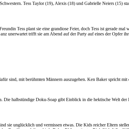
Schwestern. Tess Taylor (19), Alexis (18) und Gabrielle Neiers (15) st
reundin Tess plant sie eine grandiose Feier, doch Tess ist gerade mal 
nz unerwartet trifft sie am Abend auf der Party auf eines der Opfer ih
t dafür sind, mit berühmten Männern auszugehen. Ken Baker spricht mi
ra. Die halbstündige Doku-Soap gibt Einblick in die hektische Welt de
ind sie unglücklich und vermissen etwas. Die Kids reicher Eltern stell