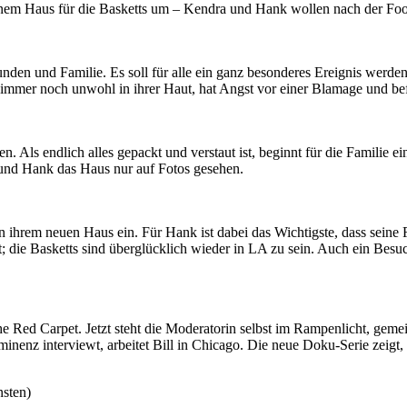
em Haus für die Basketts um – Kendra und Hank wollen nach der Footb
den und Familie. Es soll für alle ein ganz besonderes Ereignis werd
 immer noch unwohl in ihrer Haut, hat Angst vor einer Blamage und bef
 Als endlich alles gepackt und verstaut ist, beginnt für die Familie e
und Hank das Haus nur auf Fotos gesehen.
 in ihrem neuen Haus ein. Für Hank ist dabei das Wichtigste, dass seine
rt; die Basketts sind überglücklich wieder in LA zu sein. Auch ein Be
he Red Carpet. Jetzt steht die Moderatorin selbst im Rampenlicht, gem
enz interviewt, arbeitet Bill in Chicago. Die neue Doku-Serie zeigt, 
nsten)