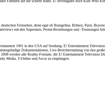
 Familien auf die schiefe Bahn. E! Investigates Rich Kids Who Kill erz
deutschen Fernsehen, denn egal ob Brangelina, Britney, Paris, Beyonc
terviews mit den Superstars, Promi-Beziehungen und -Trennungen bri
ertainment 1991 in den USA auf Sendung. E! Entertainment Television 
hintergründige Dokumentationen, Live-Berichterstattung von den große
008 werden alle Reality-Formate, die E! Entertainment Television Deut
nity Media, T-Online und Arcor zu empfangen.