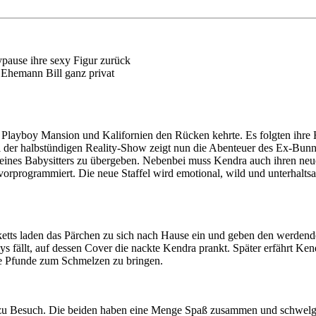
ypause ihre sexy Figur zurück
d Ehemann Bill ganz privat
 Playboy Mansion und Kalifornien den Rücken kehrte. Es folgten ihre
l der halbstündigen Reality-Show zeigt nun die Abenteuer des Ex-Bun
eines Babysitters zu übergeben. Nebenbei muss Kendra auch ihren ne
rprogrammiert. Die neue Staffel wird emotional, wild und unterhalts
tts laden das Pärchen zu sich nach Hause ein und geben den werdenden
s fällt, auf dessen Cover die nackte Kendra prankt. Später erfährt Ken
die Pfunde zum Schmelzen zu bringen.
zu Besuch. Die beiden haben eine Menge Spaß zusammen und schwelgen