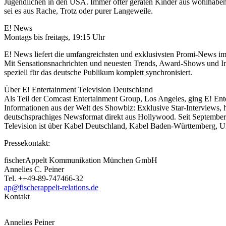
Jugendlichen in den USA. Immer öfter geraten Kinder aus wohlhabenden
sei es aus Rache, Trotz oder purer Langeweile.
E! News
Montags bis freitags, 19:15 Uhr
E! News liefert die umfangreichsten und exklusivsten Promi-News im 
Mit Sensationsnachrichten und neuesten Trends, Award-Shows und In
speziell für das deutsche Publikum komplett synchronisiert.
Über E! Entertainment Television Deutschland
Als Teil der Comcast Entertainment Group, Los Angeles, ging E! Ent
Informationen aus der Welt des Showbiz: Exklusive Star-Interviews, 
deutschsprachiges Newsformat direkt aus Hollywood. Seit September 2
Television ist über Kabel Deutschland, Kabel Baden-Württemberg, U
Pressekontakt:
fischerAppelt Kommunikation München GmbH
Annelies C. Peiner
Tel. ++49-89-747466-32
ap@fischerappelt-relations.de
Kontakt
Annelies Peiner