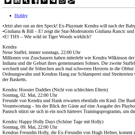
Hobby
•Jetzt aber ran an den Speck! Ex-Playmate Kendra will nach der Bab
•Giuliana & Bill – E! zeigt die Star-Moderatorin Giuliana Rancic un
•E! THS – Wie wild ist Tiger Woods wirklich?
Kendra
Neue Staffel, immer sonntags, 22:00 Uhr
Millionen von Zuschauern haben miterlebt wie Kendra Wilkinson der
Indiana und die Geburt ihres gemeinsamen Sohnes. Die zweite Staffe
wechselt und ihr Söhnchen auch mal schweren Herzens in die Obhut 
Ordnungswahn und Kendras Hang zur Schlamperei sind Streitereien vo
der Basketts.
Kendra: Hoosier Daddies (Nicht von schlechten Eltern)
Sonntag, 02. Mai, 22:00 Uhr
Freunde von Kendra und Hank erwarten ebenfalls ein Kind. Die Baske
Verantwortung – bis der Blick der Gäste auf eine Ausgabe des Playboy
Panisch stürzt sie sich in ein noch härteres Trainingsprogramm, um 
Kendra: Happy Holly Days (Schöne Tage mit Holly)
Sonntag, 09. Mai, 22:00 Uhr
Kendras Freundin Holly, die Ex-Freundin von Hugh Hefner, kommt 