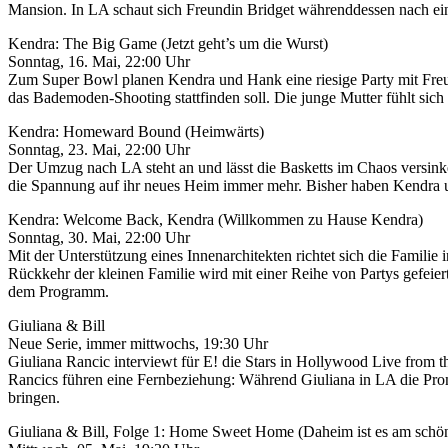
Mansion. In LA schaut sich Freundin Bridget währenddessen nach ein
Kendra: The Big Game (Jetzt geht’s um die Wurst)
Sonntag, 16. Mai, 22:00 Uhr
Zum Super Bowl planen Kendra und Hank eine riesige Party mit Freun
das Bademoden-Shooting stattfinden soll. Die junge Mutter fühlt sich
Kendra: Homeward Bound (Heimwärts)
Sonntag, 23. Mai, 22:00 Uhr
Der Umzug nach LA steht an und lässt die Basketts im Chaos versinken.
die Spannung auf ihr neues Heim immer mehr. Bisher haben Kendra 
Kendra: Welcome Back, Kendra (Willkommen zu Hause Kendra)
Sonntag, 30. Mai, 22:00 Uhr
Mit der Unterstützung eines Innenarchitekten richtet sich die Familie
Rückkehr der kleinen Familie wird mit einer Reihe von Partys gefeie
dem Programm.
Giuliana & Bill
Neue Serie, immer mittwochs, 19:30 Uhr
Giuliana Rancic interviewt für E! die Stars in Hollywood Live from t
Rancics führen eine Fernbeziehung: Während Giuliana in LA die Promin
bringen.
Giuliana & Bill, Folge 1: Home Sweet Home (Daheim ist es am schö