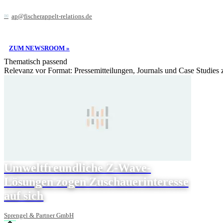
ap@fischerappelt-relations.de
ZUM NEWSROOM »
Thematisch passend
Relevanz vor Format: Pressemitteilungen, Journals und Case Studies
Umweltfreundliche Z-Wave-
Lösungen zogen Zuschauerinteresse
auf sich
Sprengel & Partner GmbH