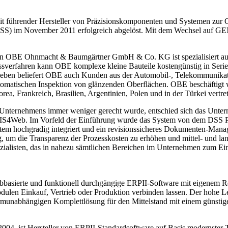
render Hersteller von Präzisionskomponenten und Systemen zur Oberf
SS) im November 2011 erfolgreich abgelöst. Mit dem Wechsel auf GE
 OBE Ohnmacht & Baumgärtner GmbH & Co. KG ist spezialisiert auf d
sverfahren kann OBE komplexe kleine Bauteile kostengünstig in Serie 
Daneben beliefert OBE auch Kunden aus der Automobil-, Telekommunikat
omatischen Inspektion von glänzenden Oberflächen. OBE beschäftigt we
, Frankreich, Brasilien, Argentinien, Polen und in der Türkei vertre
Unternehmens immer weniger gerecht wurde, entschied sich das Untern
Web. Im Vorfeld der Einführung wurde das System von dem DSS Proj
System hochgradig integriert und ein revisionssicheres Dokumenten-
g, um die Transparenz der Prozesskosten zu erhöhen und mittel- und lan
ezialisten, das in nahezu sämtlichen Bereichen im Unternehmen zum
bbasierte und funktionell durchgängige ERPII-Software mit eigenem
odulen Einkauf, Vertrieb oder Produktion verbinden lassen. Der ho
bhängigen Komplettlösung für den Mittelstand mit einem günstigen 
, ist Hersteller von ERPII-Standardsoftware auf Basis modernster Te