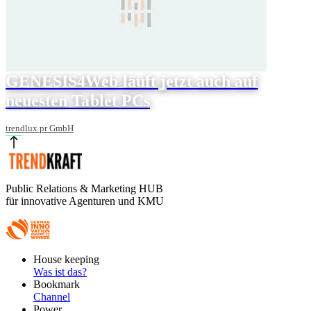
GENESIS4Web läuft jetzt auch auf
neuesten Tablet PCs
trendlux pr GmbH
Public Relations & Marketing HUB
für innovative Agenturen und KMU
Footer
House keeping
Main
Was ist das?
Bookmark
Channel
Power