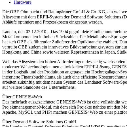
Hardware
Die OBE Ohnmacht und Baumgärtner GmbH & Co. KG, ein weltweit füh
Altsystem mit dem ERPII-System der Demand Software Solutions (D
Abläufe optimiert und Prozesskosten eingespart werden.
Landau, den 02.12.2010 – Das 1904 gegründete Familienunternehmen
Metallkomponenten in hohen Stückzahlen. Per Metallpulver-Spritzgus
hat sich OBE als führender Zulieferer der Optikbranche etabliert. 
vertreibt OBE zudem ein innovatives Bildverarbeitungssystem zur aut
Hongkong und China sowie weiteren Repräsentanzen in Japan, Südkorea
Weil das Altsystem den hohen Anforderungen des stetig wachsenden 
moderner Webtechnologien neu entwickelten ERPII-Lösung GENESIS4
in der Logistik und der Produktion angepasst, ein Hochregallager-
integrierte Finanzbuchhaltung als auch eine effiziente Kostenrechnun
arbeiten zukünftig mit dem neuen System des Landauer Software-Sp
auf weitere Standorte des Unternehmens.
Über GENESIS4Web
Das mehrfach ausgezeichnete GENESIS4Web ist eine vollständig we
Projektmanagement-Modul, mit dem sich Projekte nahtlos mit den M
Apache, MySQL und PHP) machen GENESIS4Web zu einer plattformuna
Über Demand Software Solutions GmbH
Die Landauer Demand Software Solutions GmbH (DSS), gegründet 2004