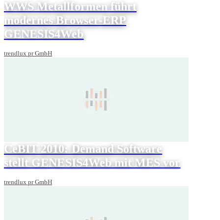
WWS Metallformen führt
modernes Browser-ERP
GENESIS4Web
trendlux pr GmbH
CeBIT 2010: Demand Software
stellt GENESIS4Web mit MES vor
trendlux pr GmbH