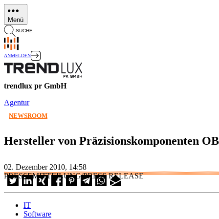
Direkt
zum
Menü
Inhalt
SUCHE
ANMELDEN
trendlux pr GmbH
Agentur
NEWSROOM
Hersteller von Präzisionskomponenten O
02. Dezember 2010, 14:58
PRESSEMITTEILUNG/PRESS RELEASE
IT
Software