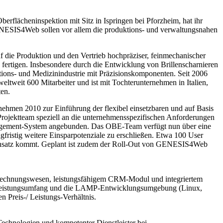
lächeninspektion mit Sitz in Ispringen bei Pforzheim, hat ihr
NESIS4Web sollen vor allem die produktions- und verwaltungsnahen
ie Produktion und den Vertrieb hochpräziser, feinmechanischer
fertigen. Insbesondere durch die Entwicklung von Brillenscharnieren
ions- und Medizinindustrie mit Präzisionskomponenten. Seit 2006
ltweit 600 Mitarbeiter und ist mit Tochterunternehmen in Italien,
ten.
ehmen 2010 zur Einführung der flexibel einsetzbaren und auf Basis
ektteam speziell an die unternehmensspezifischen Anforderungen
Management-System angebunden. Das OBE-Team verfügt nun über eine
gfristig weitere Einsparpotenziale zu erschließen. Etwa 100 User
 Einsatz kommt. Geplant ist zudem der Roll-Out von GENESIS4Web
 Rechnungswesen, leistungsfähigem CRM-Modul und integriertem
he Leistungsumfang und die LAMP-Entwicklungsumgebung (Linux,
Preis-/ Leistungs-Verhältnis.
chnologien und kompetenter Dienstleister bei