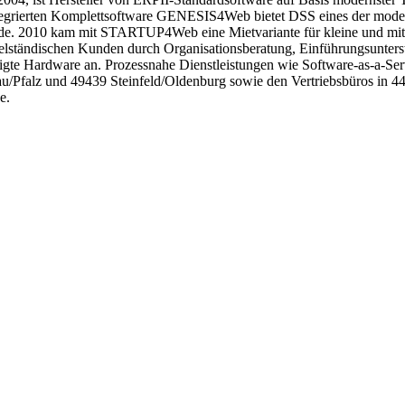
 integrierten Komplettsoftware GENESIS4Web bietet DSS eines der moder
urde. 2010 kam mit STARTUP4Web eine Mietvariante für kleine und mitt
telständischen Kunden durch Organisationsberatung, Einführungsunter
igte Hardware an. Prozessnahe Dienstleistungen wie Software-as-a-Ser
au/Pfalz und 49439 Steinfeld/Oldenburg sowie den Vertriebsbüros i
e.