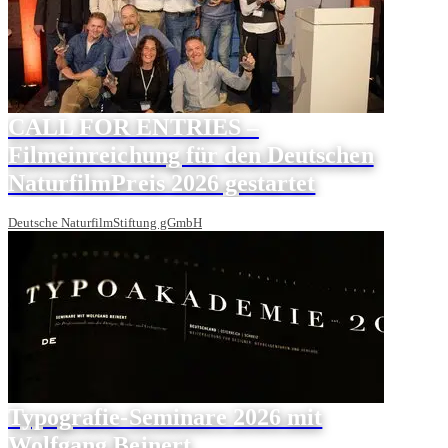
CALL FOR ENTRIES –
Filmeinreichung für den Deutschen
NaturfilmPreis 2026 gestartet
Deutsche NaturfilmStiftung gGmbH
Typografie-Seminare 2026 mit
Wolfgang Beinert