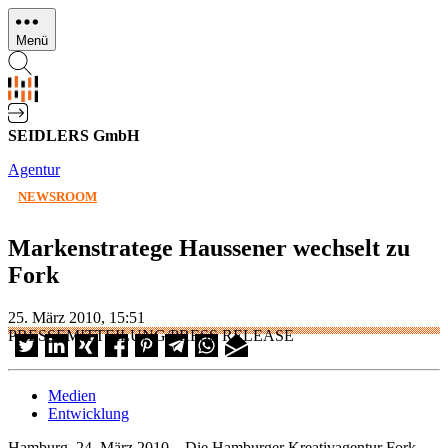
Direkt
zum
Menü
Inhalt
SEIDLERS GmbH
Agentur
NEWSROOM
Markenstratege Haussener wechselt zu
Fork
25. März 2010, 15:51
PRESSEMITTEILUNG/PRESS RELEASE
Medien
Entwicklung
Hamburg, 24. März 2010 – Die Hamburger Kreativagentur Fork