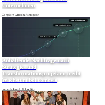
Unternehmen
Conplore Wirtschaftsmagazin
Anhaltende Nachfrage nach
Strategie- und
Transformationsprojekten treibt
Wachstum bei comevis
comevis GmbH & Co. KG