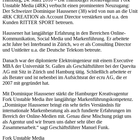
Unstable Media (4RK) verbucht einen prominenten Neuzugang:
Der Schweizer Dominique Haussener (38) wird von nun an die Unit
4RK CREATION als Account Director verstärken und u.a. den
Kunden RITTER SPORT betreuen.
Haussener hat langjährige Erfahrung in den Bereichen Online-
Kommunikation, Social Media und Markenführung. Er arbeitete
acht Jahre bei Interbrand in Zürich, wo er als Consulting Director
und Unitleiter u.a. die Deutsche Telekom betreute.
Danach war der diplomierte Elektroingenieur mit einem Executive
MBA der Universität St. Gallen als Geschäftsführer bei der Quevita
AG mit Sitz in Zürich und Hamburg tätig. Schließlich arbeitete er
als Berater und ist nebenbei im Aufsichtsrat der ecru AG, die er
2007 mit gegründet hat.
Mit Dominique Haussener stärkt die Hamburger Kreativagentur
Fork Unstable Media ihre langjährige Markenführungskompetenz.
„Dominique Haussener bringt ein sehr tiefes Verständnis für
internationale Markenberatung als auch fundierte Erfahrungen im
Bereich der Online-Medien mit. Genau diese Mischung prägt uns
als Agentur und wir freuen uns daher sehr über die
Zusammenarbeit.“ sagt Geschäftsführer Manuel Funk.
Fork Unstable Media