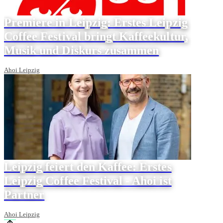
Premiere in Leipzig: Erstes Leipzig
Coffee Festival bringt Kaffeekultur,
Musik und Diskurs zusammen
Ahoi Leipzig
Leipzig feiert den Kaffee: Erstes
Leipzig Coffee Festival - Ahoi ist
Partner
Ahoi Leipzig