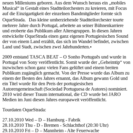
neuen Milleniums geboren. Aus dem Wunsch heraus ein „mobiles
Musical“ in Gestalt eines Stadtteilorchesters zu kreieren, mit Focus
auf die Einzigartigkeit der einzelnen Bandmitglieder formte sich
OqueStrada. Das kleine umherziehende Stadtteilorchester tourte
mehrere Jahre durch Portugal, arbeitete an seiner Bühnenkarriere
und eroberte das Publikum aller Altersgruppen. In diesen Jahren
entwickelte OqueStrada einen ganz eigenen Portugiesischen Sound
der von einem Land erzählt, das sich im Wandel befindet, zwischen
Land und Stadt, zwischen zwei Jahrhunderten.•
2009 entstand TASCA BEAT – O Sonho Portuguȇs und wurde in
Portugal von Sony veröffentlicht. Somit wurde der „Geheimtip“ von
inzwischen schon ganz vielen Fans gelüftet und einem breiten
Publikum zugänglich gemacht. Von der Presse wurde das Album zu
einem der Besten des Jahres ernannt, das Album gewann Gold und
ein Titel wurde für den Preis der portugiesischen
Autorengemeinschaft (Sociedad Portuguesa de Autores) nominiert.
2010 wird dieser Traum international, die CD wurde bei JARO
Medien im Juni diesen Jahres europaweit veröffentlicht.
Tourdaten OqueStrada:
27.10.2010 Wed – D – Hamburg - Fabrik
28.10.2010 Thu - D - Bremen - Schlachthof (20:30 Uhr)
29.10.2010 Fri – D – Mannheim - Alte Feuerwache