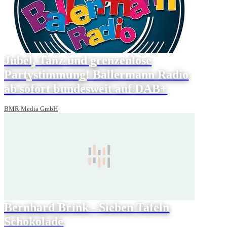
Jubel, Tanz und grenzenlose
Partystimmung! Ballermann Radio
ab sofort bundesweit auf DAB+
BMR Media GmbH
Bernhard Brink - Sieben Tafeln
Schokolade