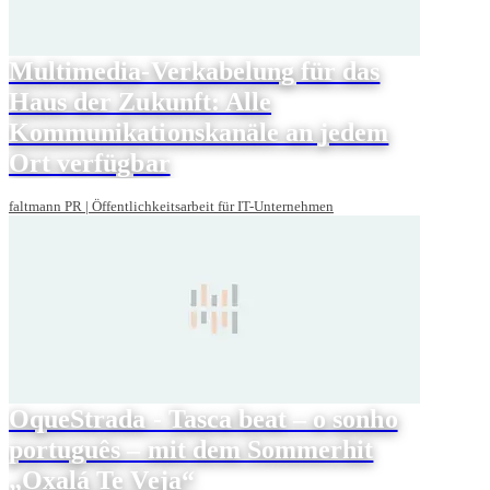
Multimedia-Verkabelung für das
Haus der Zukunft: Alle
Kommunikationskanäle an jedem
Ort verfügbar
faltmann PR | Öffentlichkeitsarbeit für IT-Unternehmen
OqueStrada - Tasca beat – o sonho
português – mit dem Sommerhit
„Oxalá Te Veja“