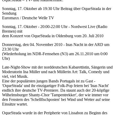
Sonntag, 17. Oktober ab 19:30 Uhr Beitrag über OqueStrada in der
Sendung
Euromaxx / Deutsche Welle TV
Sonntag, 17. Oktober - 20:00-22:00 Uhr - Nordwest Live (Radio
Bremen) mit
dem Konzert von OqueStrada in Oldenburg vom 20. Juli 2010
Donnerstag, den 04. November 2010 - Inas Nacht in der ARD um
23:30 Uhr
(Wiederholung im NDR-Fernsehen (N3) am 26.11.2010 um 0:00
Uhr)
Late-Night-Show mit der norddeutschen Kabarettistin, Sängerin und
Moderatorin Ina Müller und nach Müllerin Art: Talk, Comedy und
viel, viel Musik.
Eine der populärsten jungen Bands Portugals ist zu Gast -
'OqueStrada' und ihr einzigartiger Folk-Pop feiern bei 'Inas Nacht'
endlich ihre deutsche TV-Premiere. Da staunt auch der 20-köpfige
Wilhelmsburger Shanty-Chor 'Tampentrekker', der wie immer vor
den Fenstern des 'Schellfischposten' bei Wind und Wetter auf seine
Einsätze wartet.
OqueStrada wurde in der Peripherie von Lissabon zu Beginn des