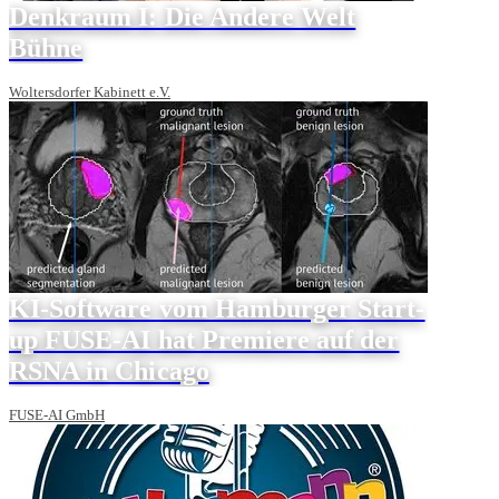
Denkraum I: Die Andere Welt
Bühne
Woltersdorfer Kabinett e.V.
KI-Software vom Hamburger Start-
up FUSE-AI hat Premiere auf der
RSNA in Chicago
FUSE-AI GmbH