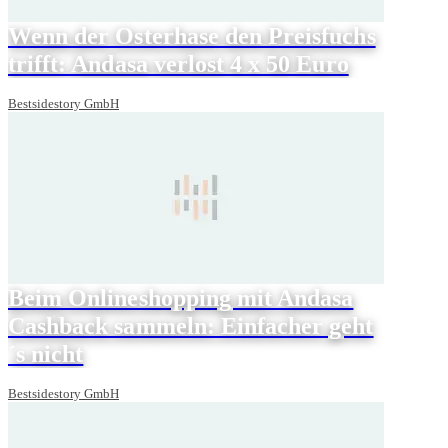
Wenn der Osterhase den Preisfuchs
trifft: Andasa verlost 4 x 50 Euro
Bestsidestory GmbH
Beim Onlineshopping mit Andasa
Cashback sammeln: Einfacher geht
´s nicht
Bestsidestory GmbH