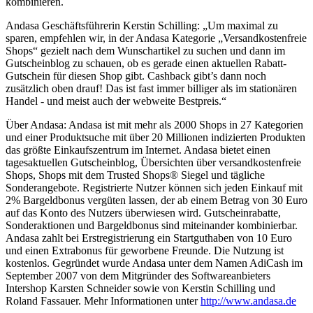
kombinieren.
Andasa Geschäftsführerin Kerstin Schilling: „Um maximal zu
sparen, empfehlen wir, in der Andasa Kategorie „Versandkostenfreie
Shops“ gezielt nach dem Wunschartikel zu suchen und dann im
Gutscheinblog zu schauen, ob es gerade einen aktuellen Rabatt-
Gutschein für diesen Shop gibt. Cashback gibt’s dann noch
zusätzlich oben drauf! Das ist fast immer billiger als im stationären
Handel - und meist auch der webweite Bestpreis.“
Über Andasa: Andasa ist mit mehr als 2000 Shops in 27 Kategorien
und einer Produktsuche mit über 20 Millionen indizierten Produkten
das größte Einkaufszentrum im Internet. Andasa bietet einen
tagesaktuellen Gutscheinblog, Übersichten über versandkostenfreie
Shops, Shops mit dem Trusted Shops® Siegel und tägliche
Sonderangebote. Registrierte Nutzer können sich jeden Einkauf mit
2% Bargeldbonus vergüten lassen, der ab einem Betrag von 30 Euro
auf das Konto des Nutzers überwiesen wird. Gutscheinrabatte,
Sonderaktionen und Bargeldbonus sind miteinander kombinierbar.
Andasa zahlt bei Erstregistrierung ein Startguthaben von 10 Euro
und einen Extrabonus für geworbene Freunde. Die Nutzung ist
kostenlos. Gegründet wurde Andasa unter dem Namen AdiCash im
September 2007 von dem Mitgründer des Softwareanbieters
Intershop Karsten Schneider sowie von Kerstin Schilling und
Roland Fassauer. Mehr Informationen unter
http://www.andasa.de