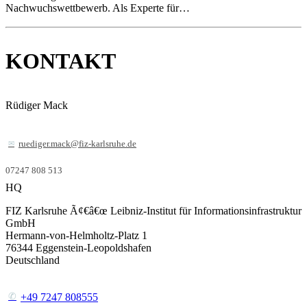
Nachwuchswettbewerb. Als Experte für…
KONTAKT
Rüdiger Mack
ruediger.mack@fiz-karlsruhe.de
07247 808 513
HQ
FIZ Karlsruhe Ã¢€â€œ Leibniz-Institut für Informationsinfrastruktur
GmbH
Hermann-von-Helmholtz-Platz 1
76344
Eggenstein-Leopoldshafen
Deutschland
+49 7247 808555