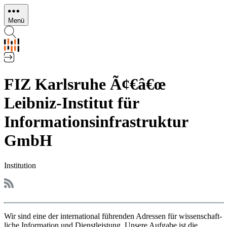
Direkt
zum
Menü
Inhalt
FIZ Karlsruhe Ã¢€â€œ
Leibniz-Institut für
Informationsinfrastruktur
GmbH
Institution
Wir sind eine der international führenden Adressen für wissenschaft­
liche Information und Dienstleistung. Unsere Aufgabe ist die