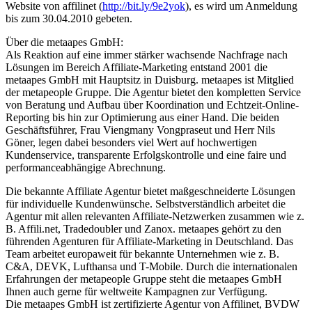
Website von affilinet (
http://bit.ly/9e2yok
), es wird um Anmeldung
bis zum 30.04.2010 gebeten.
Über die metaapes GmbH:
Als Reaktion auf eine immer stärker wachsende Nachfrage nach
Lösungen im Bereich Affiliate-Marketing entstand 2001 die
metaapes GmbH mit Hauptsitz in Duisburg. metaapes ist Mitglied
der metapeople Gruppe. Die Agentur bietet den kompletten Service
von Beratung und Aufbau über Koordination und Echtzeit-Online-
Reporting bis hin zur Optimierung aus einer Hand. Die beiden
Geschäftsführer, Frau Viengmany Vongpraseut und Herr Nils
Göner, legen dabei besonders viel Wert auf hochwertigen
Kundenservice, transparente Erfolgskontrolle und eine faire und
performanceabhängige Abrechnung.
Die bekannte Affiliate Agentur bietet maßgeschneiderte Lösungen
für individuelle Kundenwünsche. Selbstverständlich arbeitet die
Agentur mit allen relevanten Affiliate-Netzwerken zusammen wie z.
B. Affili.net, Tradedoubler und Zanox. metaapes gehört zu den
führenden Agenturen für Affiliate-Marketing in Deutschland. Das
Team arbeitet europaweit für bekannte Unternehmen wie z. B.
C&A, DEVK, Lufthansa und T-Mobile. Durch die internationalen
Erfahrungen der metapeople Gruppe steht die metaapes GmbH
Ihnen auch gerne für weltweite Kampagnen zur Verfügung.
Die metaapes GmbH ist zertifizierte Agentur von Affilinet, BVDW