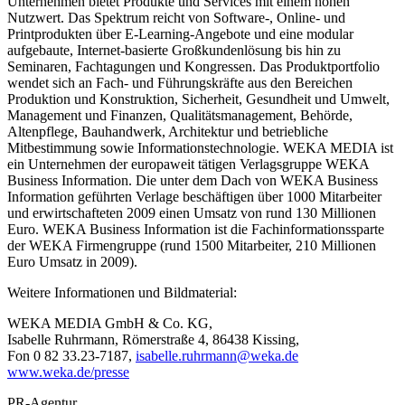
Unternehmen bietet Produkte und Services mit einem hohen
Nutzwert. Das Spektrum reicht von Software-, Online- und
Printprodukten über E-Learning-Angebote und eine modular
aufgebaute, Internet-basierte Großkundenlösung bis hin zu
Seminaren, Fachtagungen und Kongressen. Das Produktportfolio
wendet sich an Fach- und Führungskräfte aus den Bereichen
Produktion und Konstruktion, Sicherheit, Gesundheit und Umwelt,
Management und Finanzen, Qualitätsmanagement, Behörde,
Altenpflege, Bauhandwerk, Architektur und betriebliche
Mitbestimmung sowie Informationstechnologie. WEKA MEDIA ist
ein Unternehmen der europaweit tätigen Verlagsgruppe WEKA
Business Information. Die unter dem Dach von WEKA Business
Information geführten Verlage beschäftigen über 1000 Mitarbeiter
und erwirtschafteten 2009 einen Umsatz von rund 130 Millionen
Euro. WEKA Business Information ist die Fachinformationssparte
der WEKA Firmengruppe (rund 1500 Mitarbeiter, 210 Millionen
Euro Umsatz in 2009).
Weitere Informationen und Bildmaterial:
WEKA MEDIA GmbH & Co. KG,
Isabelle Ruhrmann, Römerstraße 4, 86438 Kissing,
Fon 0 82 33.23-7187,
isabelle.ruhrmann@weka.de
www.weka.de/presse
PR-Agentur