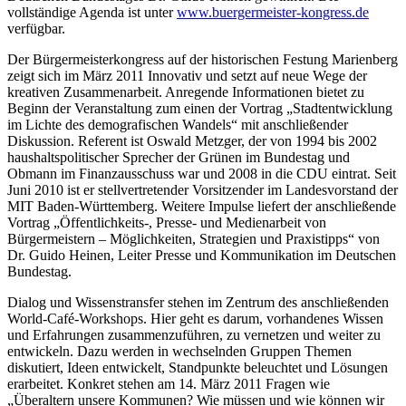
vollständige Agenda ist unter
www.buergermeister-kongress.de
verfügbar.
Der Bürgermeisterkongress auf der historischen Festung Marienberg
zeigt sich im März 2011 Innovativ und setzt auf neue Wege der
kreativen Zusammenarbeit. Anregende Informationen bietet zu
Beginn der Veranstaltung zum einen der Vortrag „Stadtentwicklung
im Lichte des demografischen Wandels“ mit anschließender
Diskussion. Referent ist Oswald Metzger, der von 1994 bis 2002
haushaltspolitischer Sprecher der Grünen im Bundestag und
Obmann im Finanzausschuss war und 2008 in die CDU eintrat. Seit
Juni 2010 ist er stellvertretender Vorsitzender im Landesvorstand der
MIT Baden-Württemberg. Weitere Impulse liefert der anschließende
Vortrag „Öffentlichkeits-, Presse- und Medienarbeit von
Bürgermeistern – Möglichkeiten, Strategien und Praxistipps“ von
Dr. Guido Heinen, Leiter Presse und Kommunikation im Deutschen
Bundestag.
Dialog und Wissenstransfer stehen im Zentrum des anschließenden
World-Café-Workshops. Hier geht es darum, vorhandenes Wissen
und Erfahrungen zusammenzuführen, zu vernetzen und weiter zu
entwickeln. Dazu werden in wechselnden Gruppen Themen
diskutiert, Ideen entwickelt, Standpunkte beleuchtet und Lösungen
erarbeitet. Konkret stehen am 14. März 2011 Fragen wie
„Überaltern unsere Kommunen? Wie müssen und wie können wir