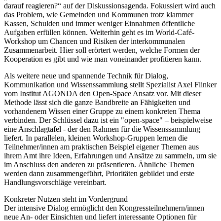
darauf reagieren?“ auf der Diskussionsagenda. Fokussiert wird auch
das Problem, wie Gemeinden und Kommunen trotz klammer
Kassen, Schulden und immer weniger Einnahmen öffentliche
Aufgaben erfüllen können. Weiterhin geht es im World-Café-
Workshop um Chancen und Risiken der interkommunalen
Zusammenarbeit. Hier soll erörtert werden, welche Formen der
Kooperation es gibt und wie man voneinander profitieren kann.
Als weitere neue und spannende Technik für Dialog,
Kommunikation und Wissenssammlung stellt Spezialist Axel Flinker
vom Institut AGONDA den Open-Space Ansatz vor. Mit dieser
Methode lässt sich die ganze Bandbreite an Fähigkeiten und
vorhandenem Wissen einer Gruppe zu einem konkreten Thema
verbinden. Der Schlüssel dazu ist ein "open-space" – beispielweise
eine Anschlagtafel - der den Rahmen für die Wissenssammlung
liefert. In parallelen, kleinen Workshop-Gruppen lernen die
Teilnehmer/innen am praktischen Beispiel eigener Themen aus
ihrem Amt ihre Ideen, Erfahrungen und Ansätze zu sammeln, um sie
im Anschluss den anderen zu präsentieren. Ähnliche Themen
werden dann zusammengeführt, Prioritäten gebildet und erste
Handlungsvorschläge vereinbart.
Konkreter Nutzen steht im Vordergrund
Der intensive Dialog ermöglicht den Kongressteilnehmern/innen
neue An- oder Einsichten und liefert interessante Optionen für