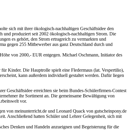
te sich mit ihrer ökologisch-nachhaltigen Geschäftsidee den
 und produziert seit 2002 ökologisch-nachhaltigen Strom. Die
tzungen es gehört, den Strom ertragreich zu vermarkten und
rfirma gegen 255 Mitbewerber aus ganz Deutschland durch und
in Höhe von 2000,- EUR entgegen. Michael Oschmann, Initiator des
r Kinder. Die Hauptrolle spielt eine Fledermaus (lat. Vespertilio),
rscheint, kann außerdem individuell gestaltet werden. Dafür liegen
rer Geschäftsidee erreichten sie beim Bundes-Schülerfirmen-Contest
unternehmer ihr Sortiment an. Die gemeinsame Bewältigung von
rbeitswelt vor.
gen von meinunterricht.de und Leonard Quack von gutscheinpony.de
t. Anschließend hatten Schüler und Lehrer Gelegenheit, sich mit
sches Denken und Handeln anzueignen und Begeisterung für die