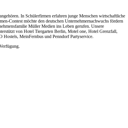
 angehören. In Schülerfirmen erfahren junge Menschen wirtschaftliche
rfirmen-Contest möchte den deutschen Unternehmernachwuchs fördern
ernehmensfamilie Müller Medien ins Leben gerufen. Unsere
stützt von Hotel Tiergarten Berlin, Motel one, Hotel Grenzfall,
A&O Hostels, MeinFernbus und Penndorf Partyservice.
Verfügung.