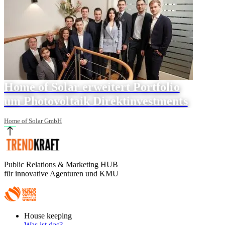
Home of Solar erweitert Portfolio
um Photovoltaik Direktinvestments
Home of Solar GmbH
Public Relations & Marketing HUB
für innovative Agenturen und KMU
Footer
House keeping
Main
Was ist das?