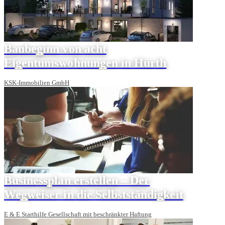
Baubeginn von acht
Eigentumswohnungen in Hürth
KSK-Immobilien GmbH
Businessplan erstellen – Der
Wegweiser in die Selbstständigkeit
E & E Starthilfe Gesellschaft mit beschränkter Haftung