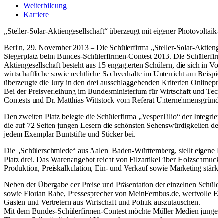
Weiterbildung
Karriere
„Steller-Solar-Aktiengesellschaft“ überzeugt mit eigener Photovoltai
Berlin, 29. November 2013 – Die Schülerfirma „Steller-Solar-Aktien
Siegerplatz beim Bundes-Schülerfirmen-Contest 2013. Die Schülerfir
Aktiengesellschaft besteht aus 15 engagierten Schülern, die sich in V
wirtschaftliche sowie rechtliche Sachverhalte im Unterricht am Beis
überzeugte die Jury in den drei ausschlaggebenden Kriterien Onlineprä
Bei der Preisverleihung im Bundesministerium für Wirtschaft und Te
Contests und Dr. Matthias Wittstock vom Referat Unternehmensgrün
Den zweiten Platz belegte die Schülerfirma „VesperTilio“ der Integrie
die auf 72 Seiten jungen Lesern die schönsten Sehenswürdigkeiten des
jedem Exemplar Buntstifte und Sticker bei.
Die „Schülerschmiede“ aus Aalen, Baden-Württemberg, stellt eigene P
Platz drei. Das Warenangebot reicht von Filzartikel über Holzschmu
Produktion, Preiskalkulation, Ein- und Verkauf sowie Marketing stärke
Neben der Übergabe der Preise und Präsentation der einzelnen Sch
sowie Florian Rabe, Pressesprecher von MeinFernbus.de, wertvolle 
Gästen und Vertretern aus Wirtschaft und Politik auszutauschen.
Mit dem Bundes-Schülerfirmen-Contest möchte Müller Medien junge 