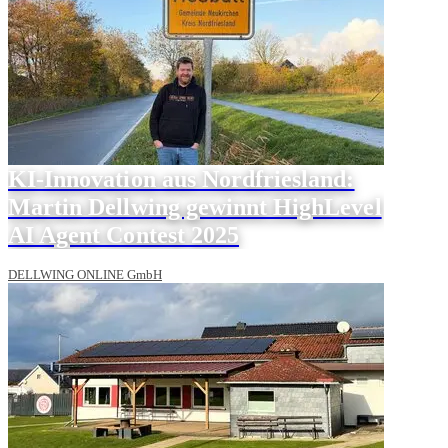
KI-Innovation aus Nordfriesland:
Martin Dellwing gewinnt HighLevel
AI Agent Contest 2025
DELLWING ONLINE GmbH