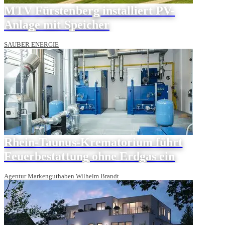
MTV Fürstenberg installiert PV-
Anlage mit Speicher
SAUBER ENERGIE
Rhein-Taunus-Krematorium führt
Feuerbestattung ohne Erdgas ein
Agentur Markenguthaben Wilhelm Brandt