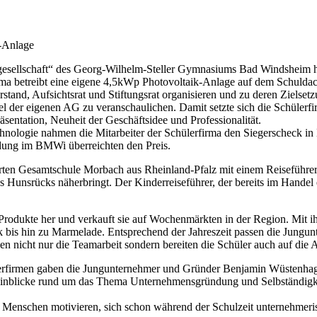
k-Anlage
gesellschaft“ des Georg-Wilhelm-Steller Gymnasiums Bad Windsheim hol
ma betreibt eine eigene 4,5kWp Photovoltaik-Anlage auf dem Schuldach
orstand, Aufsichtsrat und Stiftungsrat organisieren und zu deren Zielse
piel der eigenen AG zu veranschaulichen. Damit setzte sich die Schüle
sentation, Neuheit der Geschäftsidee und Professionalität.
chnologie nahmen die Mitarbeiter der Schülerfirma den Siegerscheck 
dung im BMWi überreichten den Preis.
rten Gesamtschule Morbach aus Rheinland-Pfalz mit einem Reiseführer fü
 Hunsrücks näherbringt. Der Kinderreiseführer, der bereits im Handel e
rodukte her und verkauft sie auf Wochenmärkten in der Region. Mit ih
ck bis hin zu Marmelade. Entsprechend der Jahreszeit passen die Jung
n nicht nur die Teamarbeit sondern bereiten die Schüler auch auf die A
ülerfirmen gaben die Jungunternehmer und Gründer Benjamin Wüstenha
Einblicke rund um das Thema Unternehmensgründung und Selbständigkei
Menschen motivieren, sich schon während der Schulzeit unternehmeri