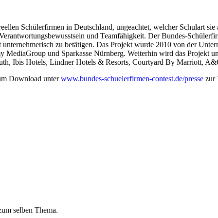
eellen Schülerfirmen in Deutschland, ungeachtet, welcher Schulart sie
ve, Verantwortungsbewusstsein und Teamfähigkeit. Der Bundes-Schüle
eit unternehmerisch zu betätigen. Das Projekt wurde 2010 von der Unt
y MediaGroup und Sparkasse Nürnberg. Weiterhin wird das Projekt unter
youth, Ibis Hotels, Lindner Hotels & Resorts, Courtyard By Marriott, 
 zum Download unter
www.bundes-schuelerfirmen-contest.de/presse
zur 
 zum selben Thema.