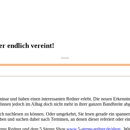
r endlich vereint!
nar und haben einen interessanten Redner erlebt. Die neuen Erkenntniss
nnen jedoch im Alltag doch nicht mehr in ihrer ganzen Bandbreite ab
ch nachlesen zu können. Oder umgekehrt, Sie lesen gerade ein spann
ben und suchen daher nach Terminen, an denen dieser referiert oder ein
 Sterne Redner und dem 5 Sterne Shop
www.5-sterne-redner.de/shop
„Wir