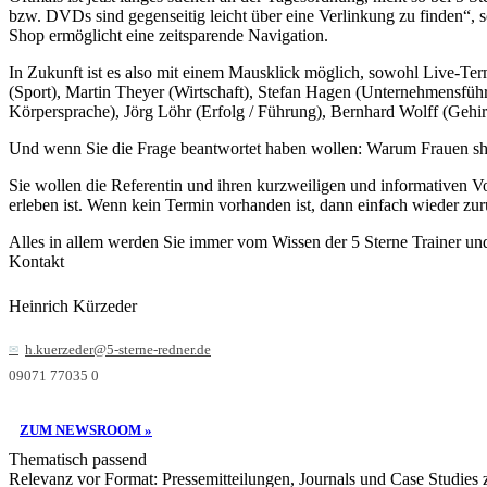
bzw. DVDs sind gegenseitig leicht über eine Verlinkung zu finden“, 
Shop ermöglicht eine zeitsparende Navigation.
In Zukunft ist es also mit einem Mausklick möglich, sowohl Live-Term
(Sport), Martin Theyer (Wirtschaft), Stefan Hagen (Unternehmensführ
Körpersprache), Jörg Löhr (Erfolg / Führung), Bernhard Wolff (Gehirn
Und wenn Sie die Frage beantwortet haben wollen: Warum Frauen sh
Sie wollen die Referentin und ihren kurzweiligen und informativen Vor
erleben ist. Wenn kein Termin vorhanden ist, dann einfach wieder 
Alles in allem werden Sie immer vom Wissen der 5 Sterne Trainer und
Kontakt
Heinrich Kürzeder
h.kuerzeder@5-sterne-redner.de
09071 77035 0
ZUM NEWSROOM »
Thematisch passend
Relevanz vor Format: Pressemitteilungen, Journals und Case Studies