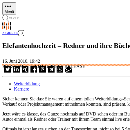
Direkt
zum
Menü
Inhalt
SUCHE
ANMELDEN
Elefantenhochzeit – Redner und ihre Büche
16. Juni 2010, 19:42
PRESSEMITTEILUNG/PRESS RELEASE
Weiterbildung
Karriere
Sicher kennen Sie das: Sie waren auf einem tollen Weiterbildungs-Semi
Verkauf oder Projektmanagement mitnehmen konnten, sind präsent, kö
Jetzt wäre es klasse, das Ganze nochmals auf DVD sehen oder im Bu
Autor einmal als Redner oder Trainer mit Ihrem Team einmal live erle
Oftmals ist jetzt langes suchen an der Tagesordnung, nicht so bei 5