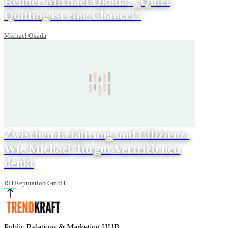
Redner Michael Okada: „Quiet
Quitting ist eine Chance!”
Michael Okada
Zwischen Erfahrung und Effizienz:
Wie Michael Turgut Vertrieb neu
denkt
RH Reputation GmbH
Public Relations & Marketing HUB