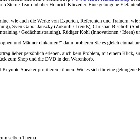
so 5 Sterne Team Inhaber Heinrich Kürzeder. Eine gelungene Elefanten
ine, wie auch die Werke von Experten, Referenten und Trainern, wie z.
ung), Sven Gabor Janszky (Zukunft / Trends), Christian Bischoff (Spit
training / Gedächtnistraining), Rüdiger Kohl (Innovationen / Ideen) un
oppen und Männer einkaufen!“ dann probieren Sie es gleich einmal 
trag lieber persönlich erleben, auch kein Problem, mit einem Klick, si
zurück zum Shop und die DVD in den Warenkorb.
 Keynote Speaker profitieren können. Wie es sich für eine gelungene Ho
 zum selben Thema.