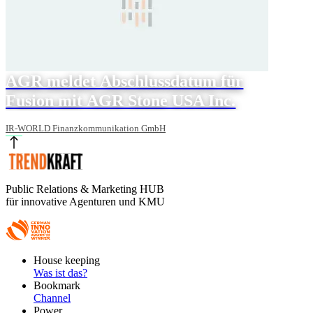
AGR meldet Abschlussdatum für
Fusion mit AGR Stone USA Inc.
IR-WORLD Finanzkommunikation GmbH
Public Relations & Marketing HUB
für innovative Agenturen und KMU
Footer
House keeping
Main
Was ist das?
Bookmark
Channel
Power