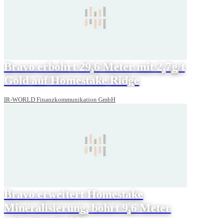
Bravo erbohrt 29,6 Meter mit 2,7g/t
Gold auf Homestake Ridge
IR-WORLD Finanzkommunikation GmbH
Bravo erweitert Homestake
Mineralisierung, bohrt 9,6 Meter