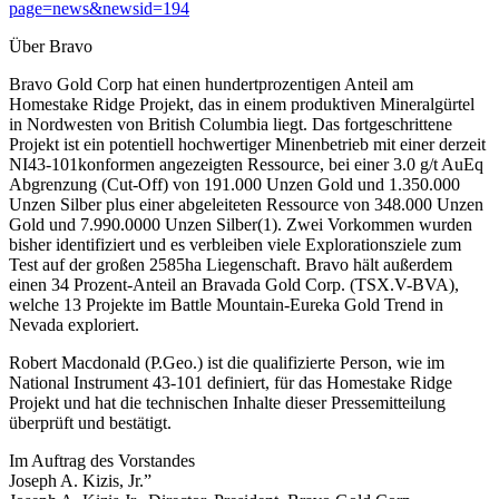
page=news&newsid=194
Über Bravo
Bravo Gold Corp hat einen hundertprozentigen Anteil am
Homestake Ridge Projekt, das in einem produktiven Mineralgürtel
in Nordwesten von British Columbia liegt. Das fortgeschrittene
Projekt ist ein potentiell hochwertiger Minenbetrieb mit einer derzeit
NI43-101konformen angezeigten Ressource, bei einer 3.0 g/t AuEq
Abgrenzung (Cut-Off) von 191.000 Unzen Gold und 1.350.000
Unzen Silber plus einer abgeleiteten Ressource von 348.000 Unzen
Gold und 7.990.0000 Unzen Silber(1). Zwei Vorkommen wurden
bisher identifiziert und es verbleiben viele Explorationsziele zum
Test auf der großen 2585ha Liegenschaft. Bravo hält außerdem
einen 34 Prozent-Anteil an Bravada Gold Corp. (TSX.V-BVA),
welche 13 Projekte im Battle Mountain-Eureka Gold Trend in
Nevada exploriert.
Robert Macdonald (P.Geo.) ist die qualifizierte Person, wie im
National Instrument 43-101 definiert, für das Homestake Ridge
Projekt und hat die technischen Inhalte dieser Pressemitteilung
überprüft und bestätigt.
Im Auftrag des Vorstandes
Joseph A. Kizis, Jr.”