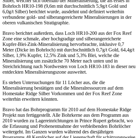
Silber, welcher sich oberhalb der Mineralisierung, die als erstes in
Bohrloch HR10-198 (9,6m mit durchschnittlich 5,9g/t Gold und
6,0g/t Silber) berichtet wurde, ausdehnt und definiert weiterhin
verbundene gold- und silberangereicherte Mineralisierungen in der
oberen vulkanischen Stratigraphie.
Bravo berichtet außerdem, dass Loch HR10-200 aus der Fox Reef
Zone eine schmale, aber hochgradige und silberangereicherte
Kupfer-Blei-Zink-Mineralisierung hervorbrachte, inklusive 0,7
Meter (Dicke im Bohrloch) mit durchschnittlich 0,7g/t Gold, 64,4g/t
Silber, 1,9% Kupfer, 12,5% Zink und 5,3% Blei, welche die
Mineralisierung um zusätzliche 70 Meter nach unten und in
Streichrichtung nach Nordwesten von Loch HR10-183 in dieser neu
entdeckten Mineralisierungszone ausweitet.
Es stehen Untersuchungen für 11 Löcher aus, die die
Mineralisierung bestätigen und die Mineralressourcen auf dem
Homestake Ridge Silber Vorkommen und der Fox Reef Zone
weiterhin erweitern könnten.
Bravo hat das Bohrprogramm für 2010 auf dem Homestake Ridge
Projekt nun fertiggestellt. Alle Bohrkerne aus dem Programm aus
2010 wurden zu Lagereinrichtungen in Prince Rupert gebracht, wo
die Erfassung und Probenentnahme der verbleibenden Bohrlöcher
weitergeht. Im Ganzen wurden während des diesjährigen
Programms 48 Kernlöcher auf der Liegenschaft für schätzungsweise