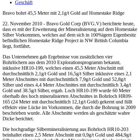
Geschäft
Bravo bohrt 45,5 Meter mit 2,1g/t Gold auf Homestake Ridge
22. November 2010 - Bravo Gold Corp (BVG.V) berichtete heute,
dass es mit der Erweiterung der Mineralisierung auf dem Homestake
Silber Vorkommen, welches auf dem sich in 100%igem Eigenbesitz
befindlichen Homestake Ridge Project in NW British Columbia
liegt, fortfährt.
Das Unternehmen gab Ergebnisse von zusätzlichen vier
Bohrlöchern aus dem 2010 Explorationsprogramm bekannt,
inklusive HR10-199, welches einen 45,5 Meter Abschnitt mit
durchschnittlich 2,1g/t Gold und 16,5g/t Silber inklusive eines 2,1
Meter Abschnittes mit durchschnittlich 7,9g/t Gold und 52,8g/t
Silber und eines 4,4 Meter Abschnittes mit durchschnittlich 3,4g/t
Gold und 38.5g/t Silber, ergab. Loch HR10-199 wurde 60 Meter
oberhalb des hoch mineralisierten Abschnittes in Bohrloch HR09-
165 (24 Meter mit durchschnittlich 12,1g/t Gold) gekernt und füllt
effektiv eine Lücke im Vorkommen, die durch die Bohrung in 2009
beschrieben wurde. Alle Abschnitte werden als geschätzte wahre
Dicke berichtet.
Die hochgradige Silbermineralisierung aus Bohrloch HR10-203
beinhaltet einen 2,5 Meter Abschnitt mit 0,9g/t Gold und 484,9g/t