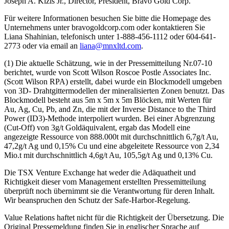
Joseph A. Kizis Jr., Director, President, Bravo Gold Corp.
Für weitere Informationen besuchen Sie bitte die Homepage des
Unternehmens unter bravogoldcorp.com oder kontaktieren Sie
Liana Shahinian, telefonisch unter 1-888-456-1112 oder 604-641-
2773 oder via email an
liana@mnxltd.com
.
(1) Die aktuelle Schätzung, wie in der Pressemitteilung Nr.07-10
berichtet, wurde von Scott Wilson Roscoe Postle Associates Inc.
(Scott Wilson RPA) erstellt, dabei wurde ein Blockmodell umgeben
von 3D- Drahtgittermodellen der mineralisierten Zonen benutzt. Das
Blockmodell besteht aus 5m x 5m x 5m Blöcken, mit Werten für
Au, Ag, Cu, Pb, and Zn, die mit der Inverse Distance to the Third
Power (ID3)-Methode interpoliert wurden. Bei einer Abgrenzung
(Cut-Off) von 3g/t Goldäquivalent, ergab das Modell eine
angezeigte Ressource von 888.000t mit durchschnittlich 6,7g/t Au,
47,2g/t Ag und 0,15% Cu und eine abgeleitete Ressource von 2,34
Mio.t mit durchschnittlich 4,6g/t Au, 105,5g/t Ag und 0,13% Cu.
Die TSX Venture Exchange hat weder die Adäquatheit und
Richtigkeit dieser vom Management erstellten Pressemitteilung
überprüft noch übernimmt sie die Verantwortung für deren Inhalt.
Wir beanspruchen den Schutz der Safe-Harbor-Regelung.
Value Relations haftet nicht für die Richtigkeit der Übersetzung. Die
Original Pressemeldung finden Sie in englischer Sprache auf