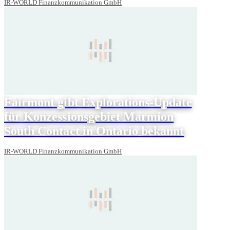
IR-WORLD Finanzkommunikation GmbH
Fairmont gibt Explorations-Update
für Konzessionsgebiet Marmion
South Contact in Ontario bekannt
IR-WORLD Finanzkommunikation GmbH