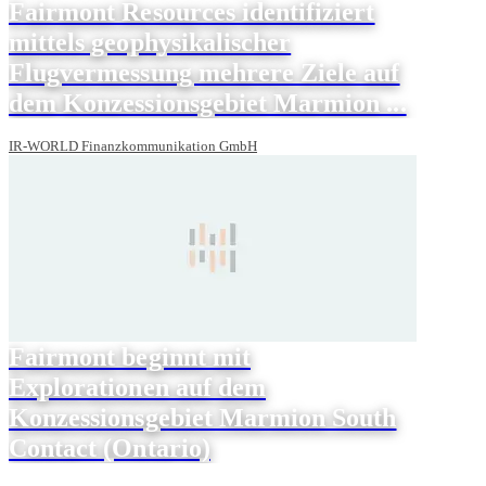
Fairmont Resources identifiziert
mittels geophysikalischer
Flugvermessung mehrere Ziele auf
dem Konzessionsgebiet Marmion ...
IR-WORLD Finanzkommunikation GmbH
Fairmont beginnt mit
Explorationen auf dem
Konzessionsgebiet Marmion South
Contact (Ontario)