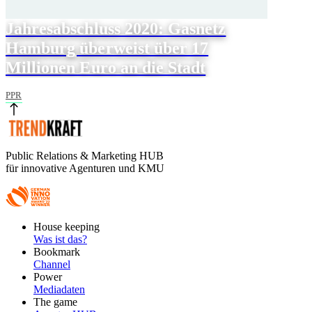
Jahresabschluss 2020: Gasnetz
Hamburg überweist über 17
Millionen Euro an die Stadt
PPR
Public Relations & Marketing HUB
für innovative Agenturen und KMU
Footer
House keeping
Main
Was ist das?
Bookmark
Channel
Power
Mediadaten
The game