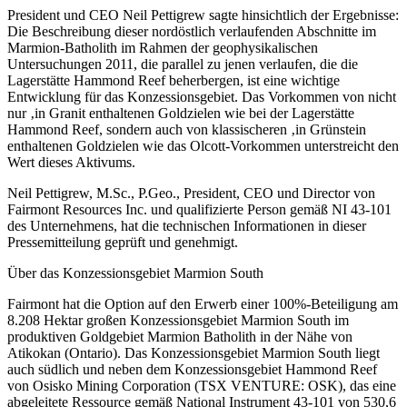
President und CEO Neil Pettigrew sagte hinsichtlich der Ergebnisse:
Die Beschreibung dieser nordöstlich verlaufenden Abschnitte im
Marmion-Batholith im Rahmen der geophysikalischen
Untersuchungen 2011, die parallel zu jenen verlaufen, die die
Lagerstätte Hammond Reef beherbergen, ist eine wichtige
Entwicklung für das Konzessionsgebiet. Das Vorkommen von nicht
nur ‚in Granit enthaltenen Goldzielen wie bei der Lagerstätte
Hammond Reef, sondern auch von klassischeren ‚in Grünstein
enthaltenen Goldzielen wie das Olcott-Vorkommen unterstreicht den
Wert dieses Aktivums.
Neil Pettigrew, M.Sc., P.Geo., President, CEO und Director von
Fairmont Resources Inc. und qualifizierte Person gemäß NI 43-101
des Unternehmens, hat die technischen Informationen in dieser
Pressemitteilung geprüft und genehmigt.
Über das Konzessionsgebiet Marmion South
Fairmont hat die Option auf den Erwerb einer 100%-Beteiligung am
8.208 Hektar großen Konzessionsgebiet Marmion South im
produktiven Goldgebiet Marmion Batholith in der Nähe von
Atikokan (Ontario). Das Konzessionsgebiet Marmion South liegt
auch südlich und neben dem Konzessionsgebiet Hammond Reef
von Osisko Mining Corporation (TSX VENTURE: OSK), das eine
abgeleitete Ressource gemäß National Instrument 43-101 von 530,6