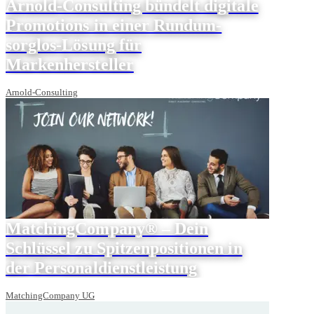
Arnold-Consulting bündelt digitale
Promotions in einer Rundum-
sorglos-Lösung für
Markenhersteller
Arnold-Consulting
MatchingCompany® – Dein
Schlüssel zu Spitzenpositionen in
der Personaldienstleistung
MatchingCompany UG