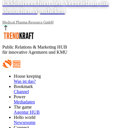
Exklusivrechten den Vertrieb an die
deutschen Apotheken
Medical Pharma Resource GmbH
Public Relations & Marketing HUB
für innovative Agenturen und KMU
Footer
House keeping
Main
Was ist das?
Bookmark
Channel
Power
Mediadaten
The game
Agentur HUB
Hello world
Newsrooms
Connect