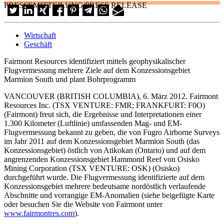
PRESSEMITTEILUNG/PRESS RELEASE
Wirtschaft
Geschäft
Fairmont Resources identifiziert mittels geophysikalischer
Flugvermessung mehrere Ziele auf dem Konzessionsgebiet
Marmion South und plant Bohrprogramm
VANCOUVER (BRITISH COLUMBIA), 6. März 2012. Fairmont
Resources Inc. (TSX VENTURE: FMR; FRANKFURT: F0O)
(Fairmont) freut sich, die Ergebnisse und Interpretationen einer
1.300 Kilometer (Luftlinie) umfassenden Mag- und EM-
Flugvermessung bekannt zu geben, die von Fugro Airborne Surveys
im Jahr 2011 auf dem Konzessionsgebiet Marmion South (das
Konzessionsgebiet) östlich von Atikokan (Ontario) und auf dem
angrenzenden Konzessionsgebiet Hammond Reef von Osisko
Mining Corporation (TSX VENTURE: OSK) (Osisko)
durchgeführt wurde. Die Flugvermessung identifizierte auf dem
Konzessionsgebiet mehrere bedeutsame nordöstlich verlaufende
Abschnitte und vorrangige EM-Anomalien (siehe beigefügte Karte
oder besuchen Sie die Website von Fairmont unter
www.fairmontres.com
).