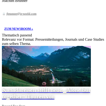
Joachim Brunner
jbrunner@ir-world.com
ZUM NEWSROOM »
Thematisch passend
Relevanz vor Format: Pressemitteilungen, Journals und Case Studies
zum selben Thema.
Kanadareisen stellt neue „Alone but
together“-Touren vor
Beyond Five Stars