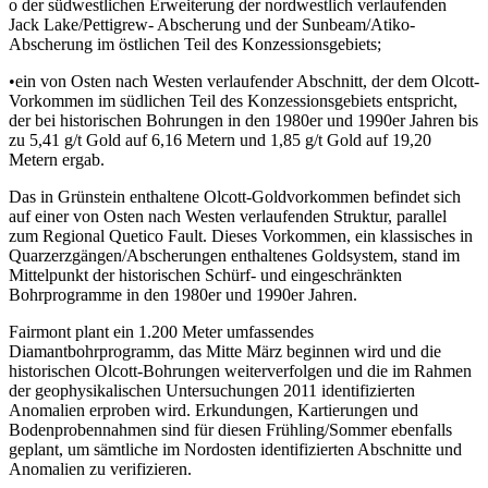
o der südwestlichen Erweiterung der nordwestlich verlaufenden
Jack Lake/Pettigrew- Abscherung und der Sunbeam/Atiko-
Abscherung im östlichen Teil des Konzessionsgebiets;
•ein von Osten nach Westen verlaufender Abschnitt, der dem Olcott-
Vorkommen im südlichen Teil des Konzessionsgebiets entspricht,
der bei historischen Bohrungen in den 1980er und 1990er Jahren bis
zu 5,41 g/t Gold auf 6,16 Metern und 1,85 g/t Gold auf 19,20
Metern ergab.
Das in Grünstein enthaltene Olcott-Goldvorkommen befindet sich
auf einer von Osten nach Westen verlaufenden Struktur, parallel
zum Regional Quetico Fault. Dieses Vorkommen, ein klassisches in
Quarzerzgängen/Abscherungen enthaltenes Goldsystem, stand im
Mittelpunkt der historischen Schürf- und eingeschränkten
Bohrprogramme in den 1980er und 1990er Jahren.
Fairmont plant ein 1.200 Meter umfassendes
Diamantbohrprogramm, das Mitte März beginnen wird und die
historischen Olcott-Bohrungen weiterverfolgen und die im Rahmen
der geophysikalischen Untersuchungen 2011 identifizierten
Anomalien erproben wird. Erkundungen, Kartierungen und
Bodenprobennahmen sind für diesen Frühling/Sommer ebenfalls
geplant, um sämtliche im Nordosten identifizierten Abschnitte und
Anomalien zu verifizieren.