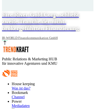
Fire River Gold Corp. schließt
zweite Tranche der nicht-
brokergeführten Finanzierung
IR-WORLD Finanzkommunikation GmbH
Public Relations & Marketing HUB
für innovative Agenturen und KMU
Footer
House keeping
Main
Was ist das?
Bookmark
Channel
Power
Mediadaten