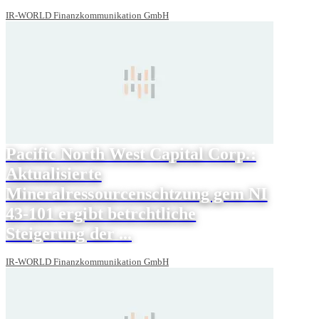
IR-WORLD Finanzkommunikation GmbH
Pacific North West Capital Corp.:
Aktualisierte
Mineralressourcenschtzung gem NI
43-101 ergibt betrchtliche
Steigerung der ...
IR-WORLD Finanzkommunikation GmbH