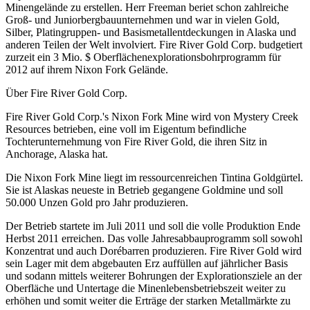
Minengelände zu erstellen. Herr Freeman beriet schon zahlreiche
Groß- und Juniorbergbauunternehmen und war in vielen Gold,
Silber, Platingruppen- und Basismetallentdeckungen in Alaska und
anderen Teilen der Welt involviert. Fire River Gold Corp. budgetiert
zurzeit ein 3 Mio. $ Oberflächenexplorationsbohrprogramm für
2012 auf ihrem Nixon Fork Gelände.
Über Fire River Gold Corp.
Fire River Gold Corp.'s Nixon Fork Mine wird von Mystery Creek
Resources betrieben, eine voll im Eigentum befindliche
Tochterunternehmung von Fire River Gold, die ihren Sitz in
Anchorage, Alaska hat.
Die Nixon Fork Mine liegt im ressourcenreichen Tintina Goldgürtel.
Sie ist Alaskas neueste in Betrieb gegangene Goldmine und soll
50.000 Unzen Gold pro Jahr produzieren.
Der Betrieb startete im Juli 2011 und soll die volle Produktion Ende
Herbst 2011 erreichen. Das volle Jahresabbauprogramm soll sowohl
Konzentrat und auch Dorébarren produzieren. Fire River Gold wird
sein Lager mit dem abgebauten Erz auffüllen auf jährlicher Basis
und sodann mittels weiterer Bohrungen der Explorationsziele an der
Oberfläche und Untertage die Minenlebensbetriebszeit weiter zu
erhöhen und somit weiter die Erträge der starken Metallmärkte zu