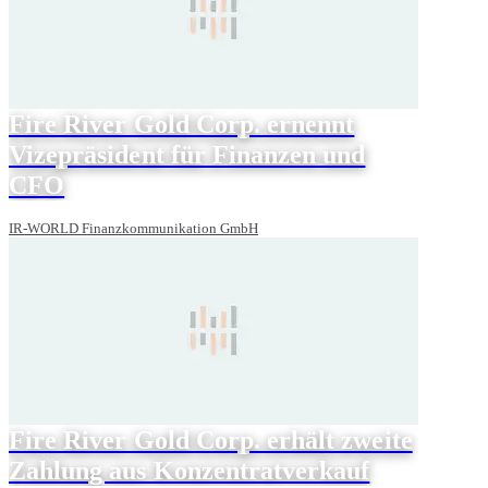
Fire River Gold Corp. ernennt
Vizepräsident für Finanzen und
CFO
IR-WORLD Finanzkommunikation GmbH
Fire River Gold Corp. erhält zweite
Zahlung aus Konzentratverkauf