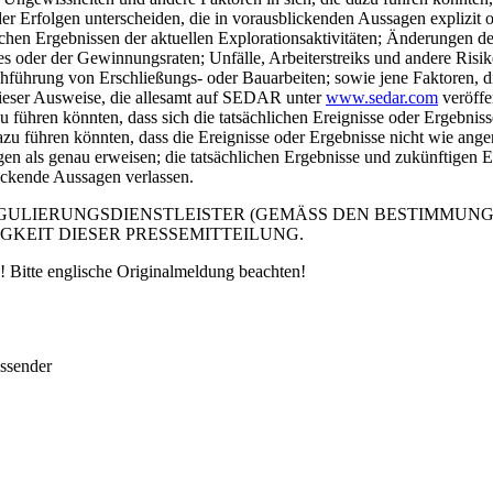
er Erfolgen unterscheiden, die in vorausblickenden Aussagen explizit
chen Ergebnissen der aktuellen Explorationsaktivitäten; Änderungen d
s oder der Gewinnungsraten; Unfälle, Arbeiterstreiks und andere Ris
ührung von Erschließungs- oder Bauarbeiten; sowie jene Faktoren, die 
ieser Ausweise, die allesamt auf SEDAR unter
www.sedar.com
veröffe
azu führen könnten, dass sich die tatsächlichen Ereignisse oder Ergeb
zu führen könnten, dass die Ereignisse oder Ergebnisse nicht wie ange
n als genau erweisen; die tatsächlichen Ergebnisse und zukünftigen E
lickende Aussagen verlassen.
GULIERUNGSDIENSTLEISTER (GEMÄSS DEN BESTIMMUN
KEIT DIESER PRESSEMITTEILUNG.
 Bitte englische Originalmeldung beachten!
ussender