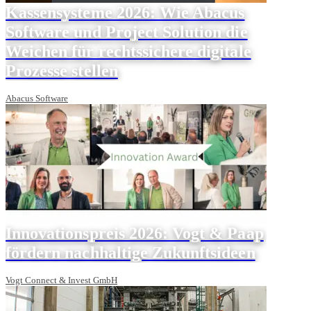
Kassensysteme 2026: Wie Abacus
Software und Project Solution die
Weichen für rechtssichere digitale
Prozesse stellen
Abacus Software
Innovationspreis 2026: Vogt & Paap
fördern nachhaltige Zukunftsideen
Vogt Connect & Invest GmbH