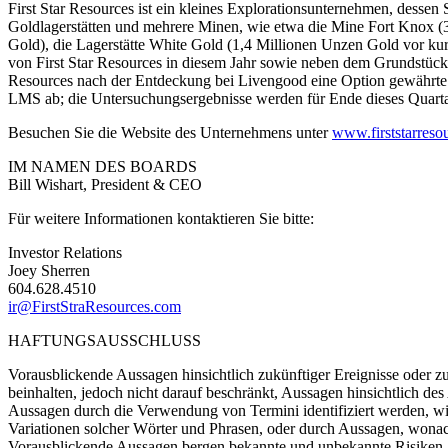
First Star Resources ist ein kleines Explorationsunternehmen, dessen
Goldlagerstätten und mehrere Minen, wie etwa die Mine Fort Knox (3
Gold), die Lagerstätte White Gold (1,4 Millionen Unzen Gold vor k
von First Star Resources in diesem Jahr sowie neben dem Grundstück 
Resources nach der Entdeckung bei Livengood eine Option gewährte. 
LMS ab; die Untersuchungsergebnisse werden für Ende dieses Quartal
Besuchen Sie die Website des Unternehmens unter
www.firststarreso
IM NAMEN DES BOARDS
Bill Wishart, President & CEO
Für weitere Informationen kontaktieren Sie bitte:
Investor Relations
Joey Sherren
604.628.4510
ir@FirstStraResources.com
HAFTUNGSAUSSCHLUSS
Vorausblickende Aussagen hinsichtlich zukünftiger Ereignisse oder zu
beinhalten, jedoch nicht darauf beschränkt, Aussagen hinsichtlich d
Aussagen durch die Verwendung von Termini identifiziert werden, wie etw
Variationen solcher Wörter und Phrasen, oder durch Aussagen, wonac
Vorausblickende Aussagen bergen bekannte und unbekannte Risiken, Un