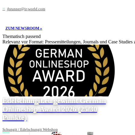
jbrunner@ir-world.com
ZUM NEWSROOM »
Thematisch passend
Relevanz vor Format: Pressemitteilungen, Journals und Case Studies
Edelschungit.eu gewinnt German
Onlineshop Award 2026 (25/30
Punkte)
Schungit / Edelschungit Webshop