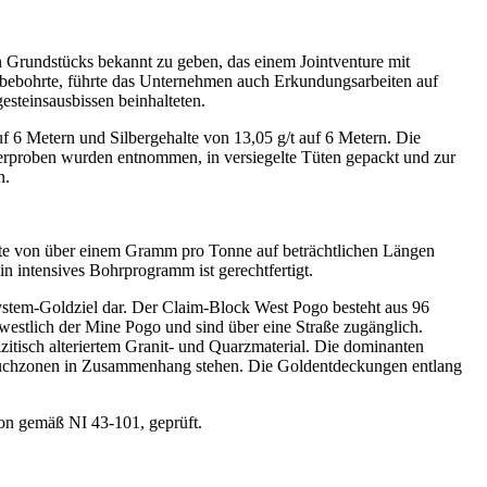
en Grundstücks bekannt zu geben, das einem Jointventure mit
 bebohrte, führte das Unternehmen auch Erkundungsarbeiten auf
steinsausbissen beinhalteten.
f 6 Metern und Silbergehalte von 13,05 g/t auf 6 Metern. Die
terproben wurden entnommen, in versiegelte Tüten gepackt und zur
n.
erte von über einem Gramm pro Tonne auf beträchtlichen Längen
Ein intensives Bohrprogramm ist gerechtfertigt.
ystem-Goldziel dar. Der Claim-Block West Pogo besteht aus 96
 westlich der Mine Pogo und sind über eine Straße zugänglich.
tisch alteriertem Granit- und Quarzmaterial. Die dominanten
Bruchzonen in Zusammenhang stehen. Die Goldentdeckungen entlang
son gemäß NI 43-101, geprüft.