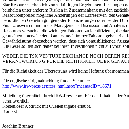
Star Resources erheblich von zukünftigen Ergebnissen, Leistungen od
beinhalten unter anderem Risiken in Zusammenhang mit den tatsächli
Ressourcenpreise; mögliche Änderungen der Erzreserven, des Gehalte
behördlichen Genehmigungen oder Finanzierungen oder bei der Durchf
Finanzausweisen und in der Managements Discussion and Analysis d
Resources versuchte, die wichtigen Faktoren zu identifizieren, die d
gebrachten unterscheiden, kann es noch immer Faktoren geben, die da
Gewährleistung abgegeben werden, dass sich vorausblickende Aussage
Die Leser sollten sich daher bei ihren Investitionen nicht auf vorausb
WEDER DIE TSX VENTURE EXCHANGE NOCH DEREN RE
VERANTWORTUNG FÜR DIE RICHTIGKEIT ODER GENAUIG
Für die Richtigkeit der Übersetzung wird keine Haftung übernommen!
Die englische Originalmeldung finden Sie unter:
http://www.irw-press.at/press_html.aspx?messageID=18671
Mitteilung übermittelt durch IRW-Press.com. Für den Inhalt ist der A
verantwortlich.
Kostenloser Abdruck mit Quellenangabe erlaubt.
Kontakt
Joachim Brunner