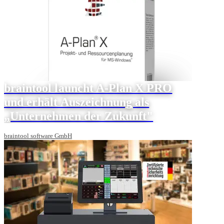
braintool launcht A-Plan X PRO
und erhält Auszeichnung als
„Unternehmen der Zukunft"
braintool software GmbH