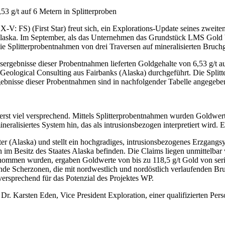
53 g/t auf 6 Metern in Splitterproben
-V: FS) (First Star) freut sich, ein Explorations-Update seines zweit
n Alaska. Im September, als das Unternehmen das Grundstück LMS Gold
Splitterprobentnahmen von drei Traversen auf mineralisierten Bruchge
sergebnisse dieser Probentnahmen lieferten Goldgehalte von 6,53 g/t au
 Geological Consulting aus Fairbanks (Alaska) durchgeführt. Die Split
bnisse dieser Probentnahmen sind in nachfolgender Tabelle angegebe
ßerst viel versprechend. Mittels Splitterprobentnahmen wurden Goldw
neralisiertes System hin, das als intrusionsbezogen interpretiert wird. 
r (Alaska) und stellt ein hochgradiges, intrusionsbezogenes Erzgangs
 im Besitz des Staates Alaska befinden. Die Claims liegen unmittelbar
mmen wurden, ergaben Goldwerte von bis zu 118,5 g/t Gold von serizi
nde Scherzonen, die mit nordwestlich und nordöstlich verlaufenden 
ersprechend für das Potenzial des Projektes WP.
Dr. Karsten Eden, Vice President Exploration, einer qualifizierten Per