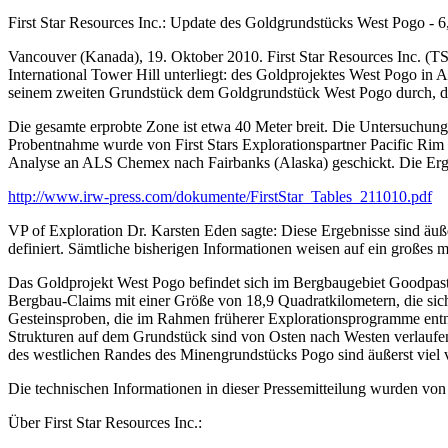
First Star Resources Inc.: Update des Goldgrundstücks West Pogo - 6,
Vancouver (Kanada), 19. Oktober 2010. First Star Resources Inc. (TSX
International Tower Hill unterliegt: des Goldprojektes West Pogo i
seinem zweiten Grundstück dem Goldgrundstück West Pogo durch, die 
Die gesamte erprobte Zone ist etwa 40 Meter breit. Die Untersuchung
Probentnahme wurde von First Stars Explorationspartner Pacific Rim
Analyse an ALS Chemex nach Fairbanks (Alaska) geschickt. Die Erge
http://www.irw-press.com/dokumente/FirstStar_Tables_211010.pdf
VP of Exploration Dr. Karsten Eden sagte: Diese Ergebnisse sind äu
definiert. Sämtliche bisherigen Informationen weisen auf ein großes mi
Das Goldprojekt West Pogo befindet sich im Bergbaugebiet Goodpaste
Bergbau-Claims mit einer Größe von 18,9 Quadratkilometern, die sich
Gesteinsproben, die im Rahmen früherer Explorationsprogramme entno
Strukturen auf dem Grundstück sind von Osten nach Westen verlaufe
des westlichen Randes des Minengrundstücks Pogo sind äußerst viel v
Die technischen Informationen in dieser Pressemitteilung wurden von 
Über First Star Resources Inc.: