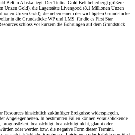
d Belt in Alaska liegt. Der Tintina Gold Belt beherbergt größere
nen Unzen Gold), die Lagerstätte Livengood (8,1 Millionen Unzen
llionen Unzen Gold), die neben einem der wichtigsten Grundstücke
ollar in die Grundstücke WP und LMS, für die es First Star
r Resources schloss vor kurzem die Bohrungen auf dem Grundstück
r Resources hinsichtlich zukünftiger Ereignisse widerspiegeln,
nder Angelegenheiten. In bestimmten Fällen können vorausblickende
prognostiziert, beabsichtigt, beabsichtigt nicht, glaubt oder
 würden oder werden bzw. die negative Form dieser Termini.
ass sich tatsächliche Ergebnisse, Leistungen oder Erfolge von First