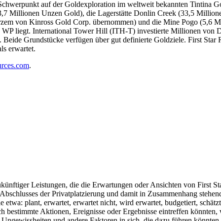
 Schwerpunkt auf der Goldexploration im weltweit bekannten Tintina Gol
,7 Millionen Unzen Gold), die Lagerstätte Donlin Creek (33,5 Millio
urzem von Kinross Gold Corp. übernommen) und die Mine Pogo (5,6 Mi
WP liegt. International Tower Hill (ITH-T) investierte Millionen von D
Beide Grundstücke verfügen über gut definierte Goldziele. First Sta
s erwartet.
urces.com
.
künftiger Leistungen, die die Erwartungen oder Ansichten von First Sta
es Abschlusses der Privatplatzierung und damit in Zusammenhang stehe
a: plant, erwartet, erwartet nicht, wird erwartet, budgetiert, schätzt, 
h bestimmte Aktionen, Ereignisse oder Ergebnisse eintreffen könnten,
gewissheiten und andere Faktoren in sich, die dazu führen könnten, d