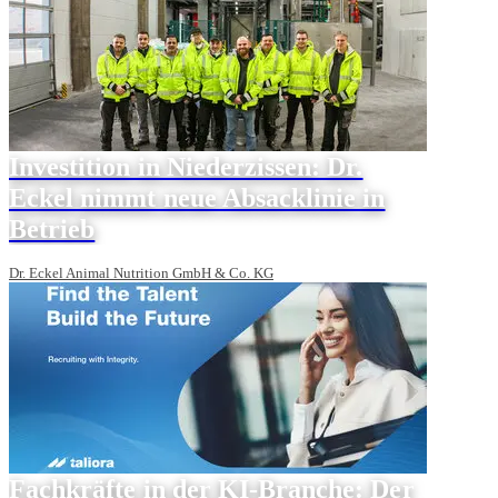
Investition in Niederzissen: Dr.
Eckel nimmt neue Absacklinie in
Betrieb
Dr. Eckel Animal Nutrition GmbH & Co. KG
Fachkräfte in der KI-Branche: Der