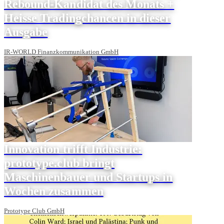
Rebound-Kandidat des Monats +
Heisse Tradingchancen in dieser
Ausgabe
IR-WORLD Finanzkommunikation GmbH
Innovation trifft Industrie:
prototype.club bringt
Maschinenbauer und Startups in
Wochen zusammen
Prototype Club GmbH