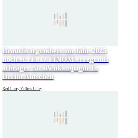
Braucht irgendwer im Jahr 2025
noch ein Fax? FINOM erregt mit
schräger Straßenkampagne in
Berlin Aufsehen
Red Lorry Yellow Lorry