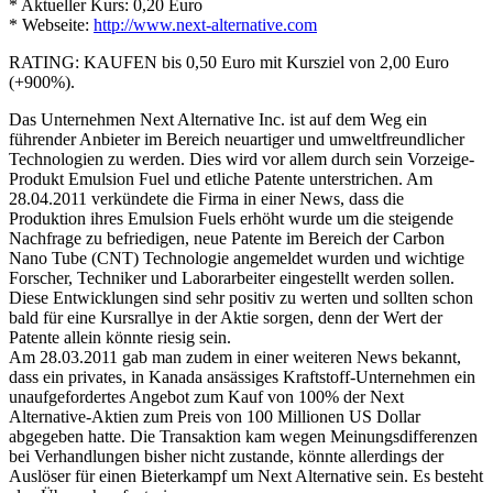
* Aktueller Kurs: 0,20 Euro
* Webseite:
http://www.next-alternative.com
RATING: KAUFEN bis 0,50 Euro mit Kursziel von 2,00 Euro
(+900%).
Das Unternehmen Next Alternative Inc. ist auf dem Weg ein
führender Anbieter im Bereich neuartiger und umweltfreundlicher
Technologien zu werden. Dies wird vor allem durch sein Vorzeige-
Produkt Emulsion Fuel und etliche Patente unterstrichen. Am
28.04.2011 verkündete die Firma in einer News, dass die
Produktion ihres Emulsion Fuels erhöht wurde um die steigende
Nachfrage zu befriedigen, neue Patente im Bereich der Carbon
Nano Tube (CNT) Technologie angemeldet wurden und wichtige
Forscher, Techniker und Laborarbeiter eingestellt werden sollen.
Diese Entwicklungen sind sehr positiv zu werten und sollten schon
bald für eine Kursrallye in der Aktie sorgen, denn der Wert der
Patente allein könnte riesig sein.
Am 28.03.2011 gab man zudem in einer weiteren News bekannt,
dass ein privates, in Kanada ansässiges Kraftstoff-Unternehmen ein
unaufgefordertes Angebot zum Kauf von 100% der Next
Alternative-Aktien zum Preis von 100 Millionen US Dollar
abgegeben hatte. Die Transaktion kam wegen Meinungsdifferenzen
bei Verhandlungen bisher nicht zustande, könnte allerdings der
Auslöser für einen Bieterkampf um Next Alternative sein. Es besteht