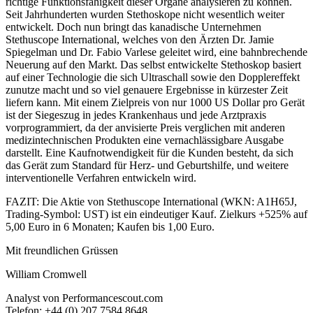
richtige Funktionsfähigkeit dieser Organe analysieren zu können.
Seit Jahrhunderten wurden Stethoskope nicht wesentlich weiter
entwickelt. Doch nun bringt das kanadische Unternehmen
Stethuscope International, welches von den Ärzten Dr. Jamie
Spiegelman und Dr. Fabio Varlese geleitet wird, eine bahnbrechende
Neuerung auf den Markt. Das selbst entwickelte Stethoskop basiert
auf einer Technologie die sich Ultraschall sowie den Dopplereffekt
zunutze macht und so viel genauere Ergebnisse in kürzester Zeit
liefern kann. Mit einem Zielpreis von nur 1000 US Dollar pro Gerät
ist der Siegeszug in jedes Krankenhaus und jede Arztpraxis
vorprogrammiert, da der anvisierte Preis verglichen mit anderen
medizintechnischen Produkten eine vernachlässigbare Ausgabe
darstellt. Eine Kaufnotwendigkeit für die Kunden besteht, da sich
das Gerät zum Standard für Herz- und Geburtshilfe, und weitere
interventionelle Verfahren entwickeln wird.
FAZIT: Die Aktie von Stethuscope International (WKN: A1H65J,
Trading-Symbol: UST) ist ein eindeutiger Kauf. Zielkurs +525% auf
5,00 Euro in 6 Monaten; Kaufen bis 1,00 Euro.
Mit freundlichen Grüssen
William Cromwell
Analyst von Performancescout.com
Telefon: +44 (0) 207 7584 8648