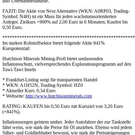
also Übernahmefantasie.
FAZIT: Die Aktie von Next Alternative (WKN: A0RP03, Trading-
Symbol: N4H) ist ein Muss für jeden wachstumsorientierten
Anleger. Zielkurs +900% auf 2,00 Euro in 6 Monaten; Kaufen bis
0,50 Euro.
*******************************************************
Im starken Rohstoffsektor bietet folgende Aktie 841%
Kurspotenzial:
Hutchison Minerals Mining-Profi bietet umfassenden
Inflationsschutz, vielversprechendes Explorationsprogramm auf den
Tawi-Tawi Inseln
* Frankfurt-Listing sorgt für transparenten Handel
* WKN: A1H52N, Trading-Symbol: HZ0
* Aktueller Kurs: 0,34 Euro
* Webseite:
http://www.hutchisonminerals.com
RATING: KAUFEN bis 0,50 Euro mit Kursziel von 3,20 Euro
(+841%).
Inflationssorgen geistern umher. Jeder Autofahrer der zur Tankstelle
fährt weiss, wie stark die Preise für Öl anziehen. Ebenso wird jedem
Silber- und Goldliebhaber bewusst, wie stark die Preissteigerungen