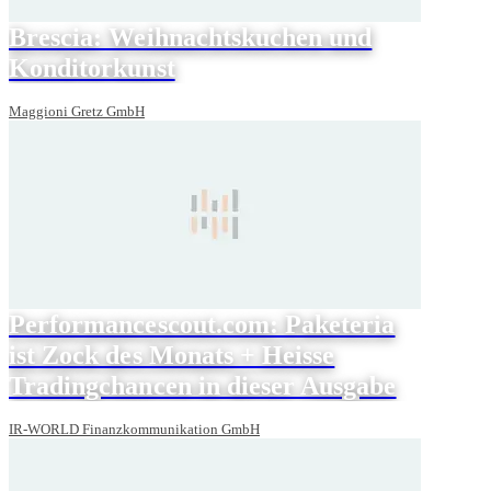
Brescia: Weihnachtskuchen und
Konditorkunst
Maggioni Gretz GmbH
Performancescout.com: Paketeria
ist Zock des Monats + Heisse
Tradingchancen in dieser Ausgabe
IR-WORLD Finanzkommunikation GmbH