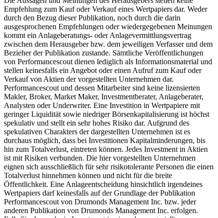
Die Aussagen und Meinungen des Herausgebers stellen keine
Empfehlung zum Kauf oder Verkauf eines Wertpapiers dar. Weder
durch den Bezug dieser Publikation, noch durch die darin
ausgesprochenen Empfehlungen oder wiedergegebenen Meinungen
kommt ein Anlageberatungs- oder Anlagevermittlungsvertrag
zwischen dem Herausgeber bzw. dem jeweiligen Verfasser und dem
Bezieher der Publikation zustande. Sämtliche Veröffentlichungen
von Performancescout dienen lediglich als Informationsmaterial und
stellen keinesfalls ein Angebot oder einen Aufruf zum Kauf oder
Verkauf von Aktien der vorgestellten Unternehmen dar.
Performancescout und dessen Mitarbeiter sind keine lizensierten
Makler, Broker, Market Maker, Investmentberater, Anlageberater,
Analysten oder Underwriter. Eine Investition in Wertpapiere mit
geringer Liquidität sowie niedriger Börsenkapitalisierung ist höchst
spekulativ und stellt ein sehr hohes Risiko dar. Aufgrund des
spekulativen Charakters der dargestellten Unternehmen ist es
durchaus möglich, dass bei Investitionen Kapitalminderungen, bis
hin zum Totalverlust, eintreten können. Jedes Investment in Aktien
ist mit Risiken verbunden. Die hier vorgestellten Unternehmen
eignen sich ausschließlich für sehr risikotolerante Personen die einen
Totalverlust hinnehmen können und nicht für die breite
Öffentlichkeit. Eine Anlageentscheidung hinsichtlich irgendeines
Wertpapiers darf keinesfalls auf der Grundlage der Publikation
Performancescout von Drumonds Management Inc. bzw. jeder
anderen Publikation von Drumonds Management Inc. erfolgen.