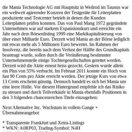
die Mania Technologie AG mit Hauptsitz in Weilrod im Taunus war
ein weltweit agierender Konzern der Testgeräte für Leiterplatten
produzierte und Testcenter betrieb in denen die Kunden
Leiterplatten prüfen konnten. Das von Paul Mang 1972 gegründete
Unternehmen war auf starkem Expansionskurs und erreichte ein
Jahr nach dem Börsenlisting 1999 eine Marktkapitalisierung von
über einer Milliarde Euro. Derzeit wird Mania an der Börse lediglich
mit etwas mehr als 5 Millionen Euro bewertet. Im Rahmen der
Insolvenz, die bereits nach dem Verlust der Hälfte des Grundkapitals
beantragt wurde, sollen durch die Veräußerung bestimmter
Unternehmensteile einige Tochtergesellschaften gerettet werden.
Derzeit wird die Aktie erneut heiss gezockt. Gestern wurde allein
ein Plus von 55% verbucht. Im Februar 2011 konnte ein Hoch von
fast 90 Cents pro Aktie erreicht werden. Der jetzige Kurs von etwa
13 Cents erscheint günstig. Dennoch handelt es sich bei Mania um
eine leere Hülle. Vor diesem Hintergrund empfehle ich das Risiko
zu streuen und durch Teilverkäufe in Mania ebenfalls Positionen in
den 3 folgenden chancenreichen Titeln einzugehen:
Next Alternative Inc. Wachstum in vollem Gange +
Übernahmeangebot
* Transparente Frankfurt und Xetra-Listings
* WKN: A0RP03, Trading-Symbol: N4H