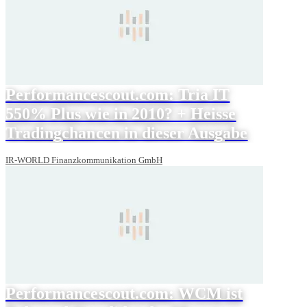
Performancescout.com: Tria IT
550% Plus wie in 2010? + Heisse
Tradingchancen in dieser Ausgabe
IR-WORLD Finanzkommunikation GmbH
Performancescout.com: WCM ist