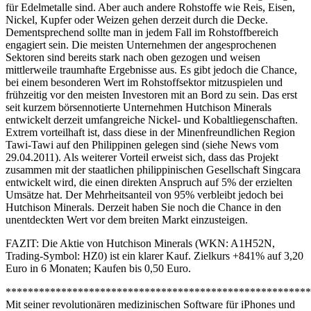
für Edelmetalle sind. Aber auch andere Rohstoffe wie Reis, Eisen,
Nickel, Kupfer oder Weizen gehen derzeit durch die Decke.
Dementsprechend sollte man in jedem Fall im Rohstoffbereich
engagiert sein. Die meisten Unternehmen der angesprochenen
Sektoren sind bereits stark nach oben gezogen und weisen
mittlerweile traumhafte Ergebnisse aus. Es gibt jedoch die Chance,
bei einem besonderen Wert im Rohstoffsektor mitzuspielen und
frühzeitig vor den meisten Investoren mit an Bord zu sein. Das erst
seit kurzem börsennotierte Unternehmen Hutchison Minerals
entwickelt derzeit umfangreiche Nickel- und Kobaltliegenschaften.
Extrem vorteilhaft ist, dass diese in der Minenfreundlichen Region
Tawi-Tawi auf den Philippinen gelegen sind (siehe News vom
29.04.2011). Als weiterer Vorteil erweist sich, dass das Projekt
zusammen mit der staatlichen philippinischen Gesellschaft Singcara
entwickelt wird, die einen direkten Anspruch auf 5% der erzielten
Umsätze hat. Der Mehrheitsanteil von 95% verbleibt jedoch bei
Hutchison Minerals. Derzeit haben Sie noch die Chance in den
unentdeckten Wert vor dem breiten Markt einzusteigen.
FAZIT: Die Aktie von Hutchison Minerals (WKN: A1H52N,
Trading-Symbol: HZ0) ist ein klarer Kauf. Zielkurs +841% auf 3,20
Euro in 6 Monaten; Kaufen bis 0,50 Euro.
*******************************************************
Mit seiner revolutionären medizinischen Software für iPhones und