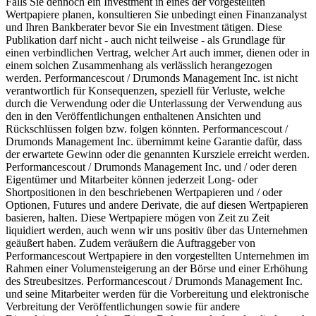
Falls Sie dennoch ein Investment in eines der vorgestellten
Wertpapiere planen, konsultieren Sie unbedingt einen Finanzanalyst
und Ihren Bankberater bevor Sie ein Investment tätigen. Diese
Publikation darf nicht - auch nicht teilweise - als Grundlage für
einen verbindlichen Vertrag, welcher Art auch immer, dienen oder in
einem solchen Zusammenhang als verlässlich herangezogen
werden. Performancescout / Drumonds Management Inc. ist nicht
verantwortlich für Konsequenzen, speziell für Verluste, welche
durch die Verwendung oder die Unterlassung der Verwendung aus
den in den Veröffentlichungen enthaltenen Ansichten und
Rückschlüssen folgen bzw. folgen könnten. Performancescout /
Drumonds Management Inc. übernimmt keine Garantie dafür, dass
der erwartete Gewinn oder die genannten Kursziele erreicht werden.
Performancescout / Drumonds Management Inc. und / oder deren
Eigentümer und Mitarbeiter können jederzeit Long- oder
Shortpositionen in den beschriebenen Wertpapieren und / oder
Optionen, Futures und andere Derivate, die auf diesen Wertpapieren
basieren, halten. Diese Wertpapiere mögen von Zeit zu Zeit
liquidiert werden, auch wenn wir uns positiv über das Unternehmen
geäußert haben. Zudem veräußern die Auftraggeber von
Performancescout Wertpapiere in den vorgestellten Unternehmen im
Rahmen einer Volumensteigerung an der Börse und einer Erhöhung
des Streubesitzes. Performancescout / Drumonds Management Inc.
und seine Mitarbeiter werden für die Vorbereitung und elektronische
Verbreitung der Veröffentlichungen sowie für andere