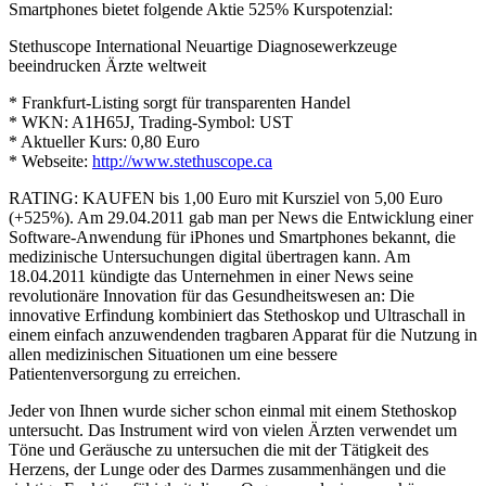
Smartphones bietet folgende Aktie 525% Kurspotenzial:
Stethuscope International Neuartige Diagnosewerkzeuge
beeindrucken Ärzte weltweit
* Frankfurt-Listing sorgt für transparenten Handel
* WKN: A1H65J, Trading-Symbol: UST
* Aktueller Kurs: 0,80 Euro
* Webseite:
http://www.stethuscope.ca
RATING: KAUFEN bis 1,00 Euro mit Kursziel von 5,00 Euro
(+525%). Am 29.04.2011 gab man per News die Entwicklung einer
Software-Anwendung für iPhones und Smartphones bekannt, die
medizinische Untersuchungen digital übertragen kann. Am
18.04.2011 kündigte das Unternehmen in einer News seine
revolutionäre Innovation für das Gesundheitswesen an: Die
innovative Erfindung kombiniert das Stethoskop und Ultraschall in
einem einfach anzuwendenden tragbaren Apparat für die Nutzung in
allen medizinischen Situationen um eine bessere
Patientenversorgung zu erreichen.
Jeder von Ihnen wurde sicher schon einmal mit einem Stethoskop
untersucht. Das Instrument wird von vielen Ärzten verwendet um
Töne und Geräusche zu untersuchen die mit der Tätigkeit des
Herzens, der Lunge oder des Darmes zusammenhängen und die