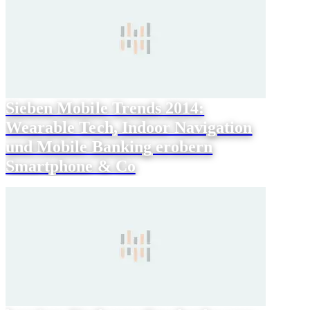
Sieben Mobile Trends 2014:
Wearable Tech, Indoor Navigation
und Mobile Banking erobern
Smartphone & Co