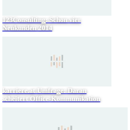
123Consulting: Schon vier
Neukunden 2014
karriere.at Umfrage: Daran
scheitert Office-Kommunikation