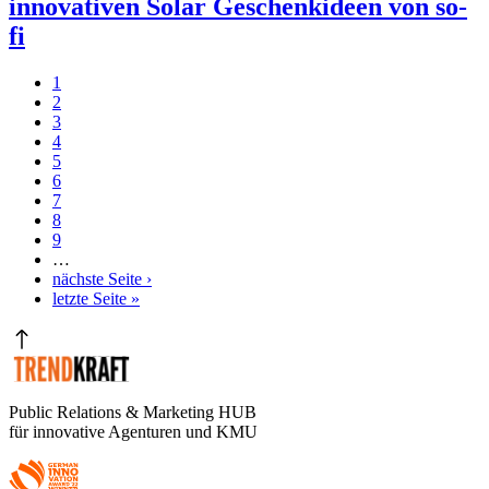
innovativen Solar Geschenkideen von so-
fi
Aktuelle
1
Seite
Seite
2
Seitennummerierung
Seite
3
Seite
4
Seite
5
Seite
6
Seite
7
Seite
8
Seite
9
…
Nächste
nächste Seite ›
Seite
Letzte
letzte Seite »
Seite
Public Relations & Marketing HUB
für innovative Agenturen und KMU