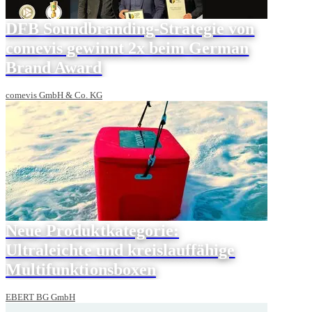
DFB Soundbranding-Strategie von
comevis gewinnt 2x beim German
Brand Award
comevis GmbH & Co. KG
Neue Produktkategorie:
Ultraleichte und kreislauffähige
Multifunktionsboxen
EBERT BG GmbH