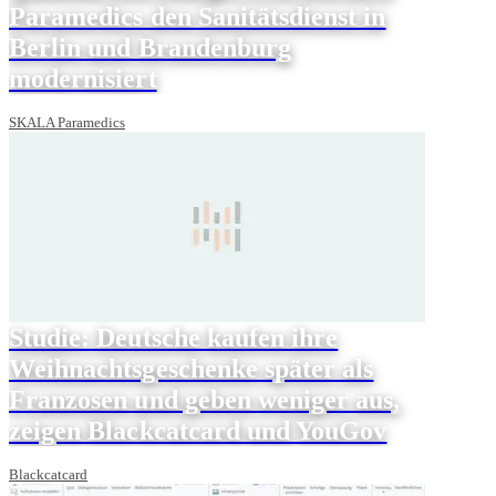
Paramedics den Sanitätsdienst in
Berlin und Brandenburg
modernisiert
SKALA Paramedics
Studie: Deutsche kaufen ihre
Weihnachtsgeschenke später als
Franzosen und geben weniger aus,
zeigen Blackcatcard und YouGov
Blackcatcard