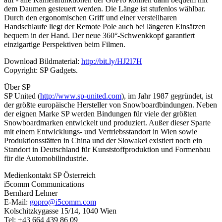
dem Daumen gesteuert werden. Die Länge ist stufenlos wählbar.
Durch den ergonomischen Griff und einer verstellbaren
Handschlaufe liegt der Remote Pole auch bei längeren Einsätzen
bequem in der Hand. Der neue 360°-Schwenkkopf garantiert
einzigartige Perspektiven beim Filmen.
Download Bildmaterial:
http://bit.ly/HJ2I7H
Copyright: SP Gadgets.
Über SP
SP United (
http://www.sp-united.com
), im Jahr 1987 gegründet, ist
der größte europäische Hersteller von Snowboardbindungen. Neben
der eignen Marke SP werden Bindungen für viele der größten
Snowboardmarken entwickelt und produziert. Außer dieser Sparte
mit einem Entwicklungs- und Vertriebsstandort in Wien sowie
Produktionsstätten in China und der Slowakei existiert noch ein
Standort in Deutschland für Kunststoffproduktion und Formenbau
für die Automobilindustrie.
Medienkontakt SP Österreich
i5comm Communications
Bernhard Lehner
E-Mail:
gopro@i5comm.com
Kolschitzkygasse 15/14, 1040 Wien
Tel: +43 664 439 86 09