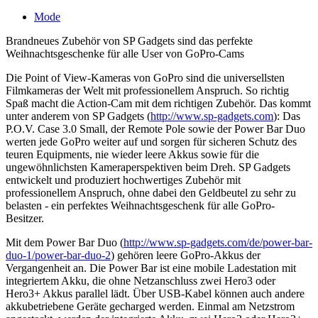
Mode
Brandneues Zubehör von SP Gadgets sind das perfekte
Weihnachtsgeschenke für alle User von GoPro-Cams
Die Point of View-Kameras von GoPro sind die universellsten
Filmkameras der Welt mit professionellem Anspruch. So richtig
Spaß macht die Action-Cam mit dem richtigen Zubehör. Das kommt
unter anderem von SP Gadgets (
http://www.sp-gadgets.com
): Das
P.O.V. Case 3.0 Small, der Remote Pole sowie der Power Bar Duo
werten jede GoPro weiter auf und sorgen für sicheren Schutz des
teuren Equipments, nie wieder leere Akkus sowie für die
ungewöhnlichsten Kameraperspektiven beim Dreh. SP Gadgets
entwickelt und produziert hochwertiges Zubehör mit
professionellem Anspruch, ohne dabei den Geldbeutel zu sehr zu
belasten - ein perfektes Weihnachtsgeschenk für alle GoPro-
Besitzer.
Mit dem Power Bar Duo (
http://www.sp-gadgets.com/de/power-bar-
duo-1/power-bar-duo-2
) gehören leere GoPro-Akkus der
Vergangenheit an. Die Power Bar ist eine mobile Ladestation mit
integriertem Akku, die ohne Netzanschluss zwei Hero3 oder
Hero3+ Akkus parallel lädt. Über USB-Kabel können auch andere
akkubetriebene Geräte gecharged werden. Einmal am Netzstrom