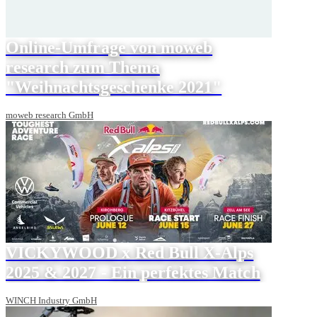
Online-Umfrage von moweb
research zum Thema
"Weihnachtsgeschenke 2021"
moweb research GmbH
VICKYWOOD x Red Bull X-Alps
2025 & 2027 - Ein perfektes Match
WINCH Industry GmbH