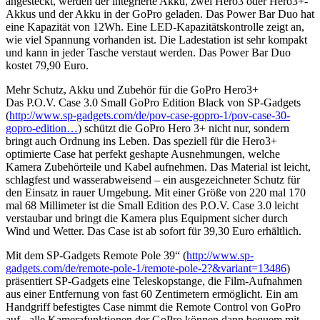
angesteckt, werden der integrierte Akku, zwei Hero3 oder Hero3+-
Akkus und der Akku in der GoPro geladen. Das Power Bar Duo hat
eine Kapazität von 12Wh. Eine LED-Kapazitätskontrolle zeigt an,
wie viel Spannung vorhanden ist. Die Ladestation ist sehr kompakt
und kann in jeder Tasche verstaut werden. Das Power Bar Duo
kostet 79,90 Euro.
Mehr Schutz, Akku und Zubehör für die GoPro Hero3+
Das P.O.V. Case 3.0 Small GoPro Edition Black von SP-Gadgets
(
http://www.sp-gadgets.com/de/pov-case-gopro-1/pov-case-30-
gopro-edition…
) schützt die GoPro Hero 3+ nicht nur, sondern
bringt auch Ordnung ins Leben. Das speziell für die Hero3+
optimierte Case hat perfekt geshapte Ausnehmungen, welche
Kamera Zubehörteile und Kabel aufnehmen. Das Material ist leicht,
schlagfest und wasserabweisend – ein ausgezeichneter Schutz für
den Einsatz in rauer Umgebung. Mit einer Größe von 220 mal 170
mal 68 Millimeter ist die Small Edition des P.O.V. Case 3.0 leicht
verstaubar und bringt die Kamera plus Equipment sicher durch
Wind und Wetter. Das Case ist ab sofort für 39,30 Euro erhältlich.
Mit dem SP-Gadgets Remote Pole 39“ (
http://www.sp-
gadgets.com/de/remote-pole-1/remote-pole-2?&variant=13486
)
präsentiert SP-Gadgets eine Teleskopstange, die Film-Aufnahmen
aus einer Entfernung von fast 60 Zentimetern ermöglicht. Ein am
Handgriff befestigtes Case nimmt die Remote Control von GoPro
auf - alle Kamerafunktionen der GoPro können dann bequem mit