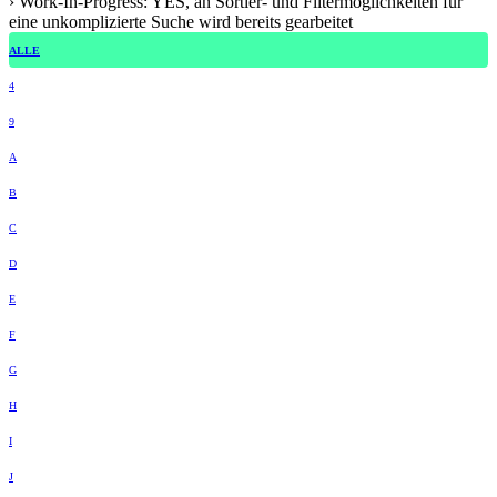
› Work-In-Progress: YES, an Sortier- und Filtermöglichkeiten für
eine unkomplizierte Suche wird bereits gearbeitet
ALLE
4
9
A
B
C
D
E
F
G
H
I
J