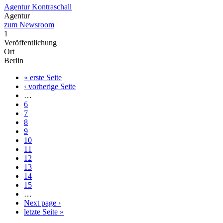
Agentur Kontraschall
Agentur
zum Newsroom
1
Veröffentlichung
Ort
Berlin
Erste
« erste Seite
Seite
Vorherige
‹ vorherige Seite
Seitennummerierung
Seite
…
Seite
6
Seite
7
Seite
8
Seite
9
Aktuelle
10
Seite
Seite
11
Seite
12
Seite
13
Seite
14
Seite
15
…
Nächste
Next page ›
Seite
Letzte
letzte Seite »
Seite