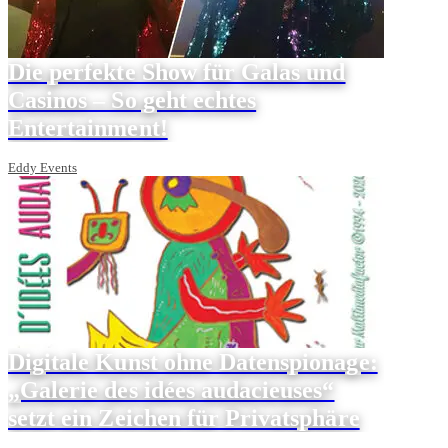
Die perfekte Show für Galas und
Casinos – So geht echtes
Entertainment!
Eddy Events
Digitale Kunst ohne Datenspionage:
„Galerie des idées audacieuses“
setzt ein Zeichen für Privatsphäre