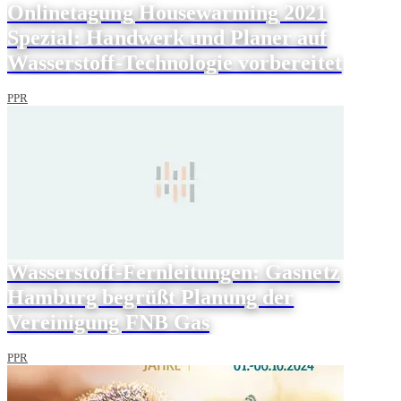
Onlinetagung Housewarming 2021
Spezial: Handwerk und Planer auf
Wasserstoff-Technologie vorbereitet
PPR
Wasserstoff-Fernleitungen: Gasnetz
Hamburg begrüßt Planung der
Vereinigung FNB Gas
PPR