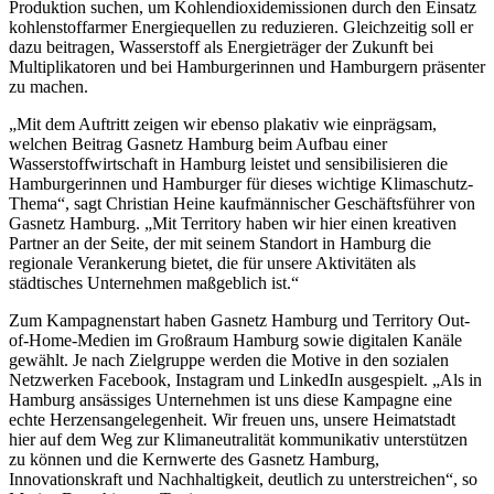
Produktion suchen, um Kohlendioxidemissionen durch den Einsatz
kohlenstoffarmer Energiequellen zu reduzieren. Gleichzeitig soll er
dazu beitragen, Wasserstoff als Energieträger der Zukunft bei
Multiplikatoren und bei Hamburgerinnen und Hamburgern präsenter
zu machen.
„Mit dem Auftritt zeigen wir ebenso plakativ wie einprägsam,
welchen Beitrag Gasnetz Hamburg beim Aufbau einer
Wasserstoffwirtschaft in Hamburg leistet und sensibilisieren die
Hamburgerinnen und Hamburger für dieses wichtige Klimaschutz-
Thema“, sagt Christian Heine kaufmännischer Geschäftsführer von
Gasnetz Hamburg. „Mit Territory haben wir hier einen kreativen
Partner an der Seite, der mit seinem Standort in Hamburg die
regionale Verankerung bietet, die für unsere Aktivitäten als
städtisches Unternehmen maßgeblich ist.“
Zum Kampagnenstart haben Gasnetz Hamburg und Territory Out-
of-Home-Medien im Großraum Hamburg sowie digitalen Kanäle
gewählt. Je nach Zielgruppe werden die Motive in den sozialen
Netzwerken Facebook, Instagram und LinkedIn ausgespielt. „Als in
Hamburg ansässiges Unternehmen ist uns diese Kampagne eine
echte Herzensangelegenheit. Wir freuen uns, unsere Heimatstadt
hier auf dem Weg zur Klimaneutralität kommunikativ unterstützen
zu können und die Kernwerte des Gasnetz Hamburg,
Innovationskraft und Nachhaltigkeit, deutlich zu unterstreichen“, so