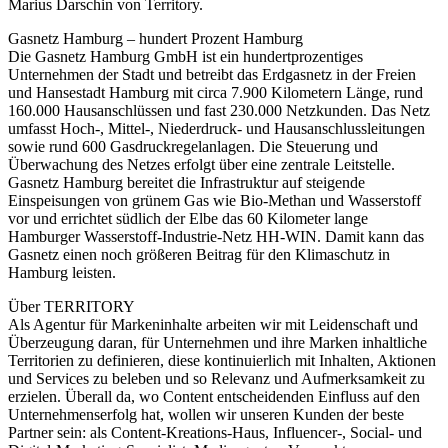
Marius Darschin von Territory.
Gasnetz Hamburg – hundert Prozent Hamburg
Die Gasnetz Hamburg GmbH ist ein hundertprozentiges
Unternehmen der Stadt und betreibt das Erdgasnetz in der Freien
und Hansestadt Hamburg mit circa 7.900 Kilometern Länge, rund
160.000 Hausanschlüssen und fast 230.000 Netzkunden. Das Netz
umfasst Hoch-, Mittel-, Niederdruck- und Hausanschlussleitungen
sowie rund 600 Gasdruckregelanlagen. Die Steuerung und
Überwachung des Netzes erfolgt über eine zentrale Leitstelle.
Gasnetz Hamburg bereitet die Infrastruktur auf steigende
Einspeisungen von grünem Gas wie Bio-Methan und Wasserstoff
vor und errichtet südlich der Elbe das 60 Kilometer lange
Hamburger Wasserstoff-Industrie-Netz HH-WIN. Damit kann das
Gasnetz einen noch größeren Beitrag für den Klimaschutz in
Hamburg leisten.
Über TERRITORY
Als Agentur für Markeninhalte arbeiten wir mit Leidenschaft und
Überzeugung daran, für Unternehmen und ihre Marken inhaltliche
Territorien zu definieren, diese kontinuierlich mit Inhalten, Aktionen
und Services zu beleben und so Relevanz und Aufmerksamkeit zu
erzielen. Überall da, wo Content entscheidenden Einfluss auf den
Unternehmenserfolg hat, wollen wir unseren Kunden der beste
Partner sein: als Content-Kreations-Haus, Influencer-, Social- und