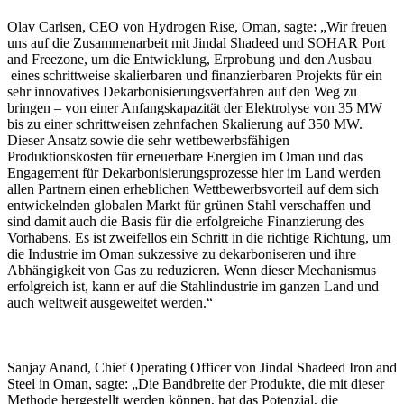
Olav Carlsen, CEO von Hydrogen Rise, Oman, sagte: „Wir freuen
uns auf die Zusammenarbeit mit Jindal Shadeed und SOHAR Port
and Freezone, um die Entwicklung, Erprobung und den Ausbau
eines schrittweise skalierbaren und finanzierbaren Projekts für ein
sehr innovatives Dekarbonisierungsverfahren auf den Weg zu
bringen – von einer Anfangskapazität der Elektrolyse von 35 MW
bis zu einer schrittweisen zehnfachen Skalierung auf 350 MW.
Dieser Ansatz sowie die sehr wettbewerbsfähigen
Produktionskosten für erneuerbare Energien im Oman und das
Engagement für Dekarbonisierungsprozesse hier im Land werden
allen Partnern einen erheblichen Wettbewerbsvorteil auf dem sich
entwickelnden globalen Markt für grünen Stahl verschaffen und
sind damit auch die Basis für die erfolgreiche Finanzierung des
Vorhabens. Es ist zweifellos ein Schritt in die richtige Richtung, um
die Industrie im Oman sukzessive zu dekarboniseren und ihre
Abhängigkeit von Gas zu reduzieren. Wenn dieser Mechanismus
erfolgreich ist, kann er auf die Stahlindustrie im ganzen Land und
auch weltweit ausgeweitet werden.“
Sanjay Anand, Chief Operating Officer von Jindal Shadeed Iron and
Steel in Oman, sagte: „Die Bandbreite der Produkte, die mit dieser
Methode hergestellt werden können, hat das Potenzial, die