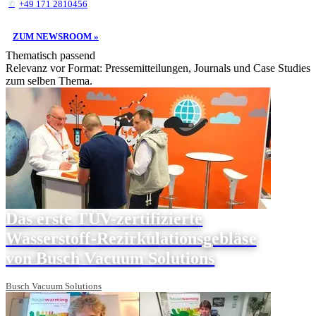
+49 171 2810456
ZUM NEWSROOM »
Thematisch passend
Relevanz vor Format: Pressemitteilungen, Journals und Case Studies
zum selben Thema.
Das erste TÜV-zertifizierte
Wasserstoff-Rezirkulationsgebläse
von Busch Vacuum Solutions
Busch Vacuum Solutions