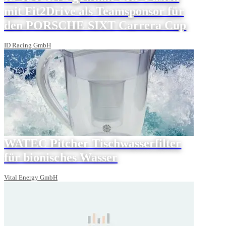
mit Fit2Drive als Teamsponsor für
den PORSCHE SIXT Carrera Cup
ID Racing GmbH
WATEC Pitcher Tischwasserfilter
für bionisches Wasser
Vital Energy GmbH