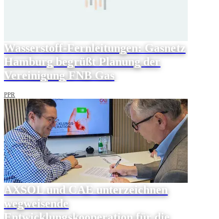
Wasserstoff-Fernleitungen: Gasnetz
Hamburg begrüßt Planung der
Vereinigung FNB Gas
PPR
AXSOL und CAE unterzeichnen
wegweisende
Entwicklungskooperation für die