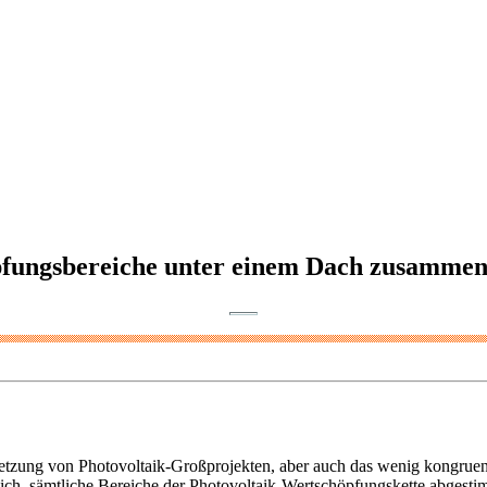
fungsbereiche unter einem Dach zusamme
ung von Photovoltaik-Großprojekten, aber auch das wenig kongruente
lich, sämtliche Bereiche der Photovoltaik-Wertschöpfungskette abgest