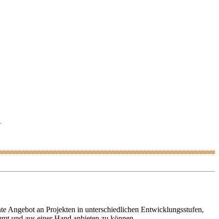
n
 Angebot an Projekten in unterschiedlichen Entwicklungsstufen,
immt und aus einer Hand anbieten zu können.