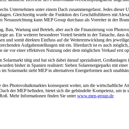
echs Unternehmen unter einem Dach zusammengefasst. Jedes dieser Un
lagen. Gleichzeitig wurde die Funktion des Geschäftsführers mit Alex
en Neuausrichtung kann MEP Group durchaus als Vorreiter in der Bra
g, Bau, Wartung und Betrieb, aber auch die Finanzierung von Photovo
gie an. Ein weiterer besonderer Vorteil besteht in der Tatsache, das
nnen und somit direkten Einfluss auf die Weiterentwicklung des jewei
sprechenden Aufgabenstellungen mit ein. Hierdurch ist es auch möglich
n sie vor einer effektiven Nutzung oder dem möglichen Verkauf erst o
Solarmarkt tätig und hat sich dabei darauf spezialisiert, Großanlage
 wurden bisher in Spanien realisiert: Sieben Solarenergieparks mit e
en im Solarmarkt sieht MEP in alternativen Energieformen auch unabhä
 des Photovoltaikmarktes konsequent weiter, um die wirtschaftliche At
m Dach der MEP befinden, bietet sich die gebündelte Kompetenz, um in 
r Roß. Mehr Informationen finden Sie unter
www.mep-group.de