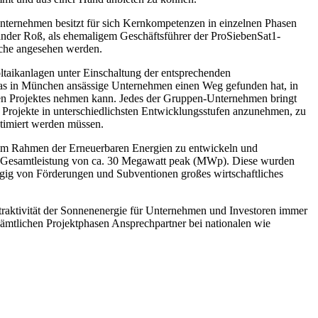
ternehmen besitzt für sich Kernkompetenzen in einzelnen Phasen
ander Roß, als ehemaligem Geschäftsführer der ProSiebenSat1-
nche angesehen werden.
ltaikanlagen unter Einschaltung der entsprechenden
s das in München ansässige Unternehmen einen Weg gefunden hat, in
ligen Projektes nehmen kann. Jedes der Gruppen-Unternehmen bringt
, Projekte in unterschiedlichsten Entwicklungsstufen anzunehmen, zu
ptimiert werden müssen.
n im Rahmen der Erneuerbaren Energien zu entwickeln und
iner Gesamtleistung von ca. 30 Megawatt peak (MWp). Diese wurden
ngig von Förderungen und Subventionen großes wirtschaftliches
traktivität der Sonnenenergie für Unternehmen und Investoren immer
sämtlichen Projektphasen Ansprechpartner bei nationalen wie