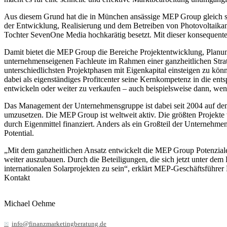
Aus diesem Grund hat die in München ansässige MEP Group gleich s
der Entwicklung, Realisierung und dem Betreiben von Photovoltaikan
Tochter SevenOne Media hochkarätig besetzt. Mit dieser konsequent
Damit bietet die MEP Group die Bereiche Projektentwicklung, Planun
unternehmenseigenen Fachleute im Rahmen einer ganzheitlichen Strate
unterschiedlichsten Projektphasen mit Eigenkapital einsteigen zu kö
dabei als eigenständiges Profitcenter seine Kernkompetenz in die ent
entwickeln oder weiter zu verkaufen – auch beispielsweise dann, wen
Das Management der Unternehmensgruppe ist dabei seit 2004 auf dem 
umzusetzen. Die MEP Group ist weltweit aktiv. Die größten Projekte
durch Eigenmittel finanziert. Anders als ein Großteil der Unternehm
Potential.
„Mit dem ganzheitlichen Ansatz entwickelt die MEP Group Potenziale
weiter auszubauen. Durch die Beteiligungen, die sich jetzt unter de
internationalen Solarprojekten zu sein“, erklärt MEP-Geschäftsführe
Kontakt
Michael Oehme
info@finanzmarketingberatung.de