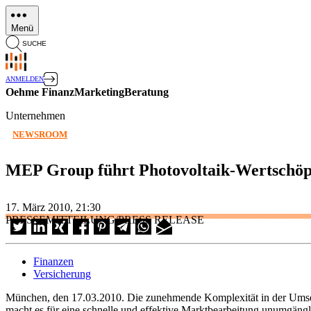
Direkt
zum
Menü
Inhalt
SUCHE
ANMELDEN
Oehme FinanzMarketingBeratung
Unternehmen
NEWSROOM
MEP Group führt Photovoltaik-Wertschöp
17. März 2010, 21:30
PRESSEMITTEILUNG/PRESS RELEASE
Finanzen
Versicherung
München, den 17.03.2010. Die zunehmende Komplexität in der Umsetz
macht es für eine schnelle und effektive Marktbearbeitung unumgäng