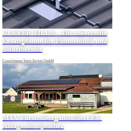
CLEVER TILE® – Die universelle
Ersatzpfanne für Photovoltaik und
Solarthermie
Conzelmann Sztur Invent GmbH
MTV Fürstenberg installiert PV-
Anlage mit Speicher