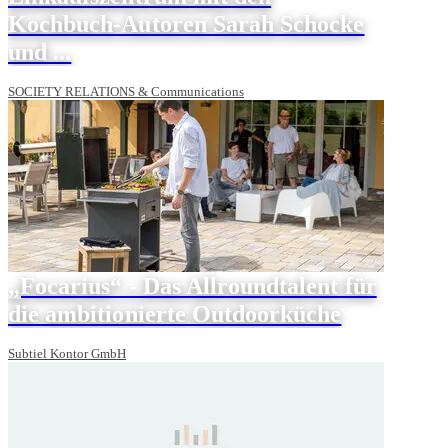
Kochbuch-Autoren Sarah Schocke
und ...
SOCIETY RELATIONS & Communications
„Focarius“ - Das Allroundtalent für
die ambitionierte Outdoorküche
Subtiel Kontor GmbH