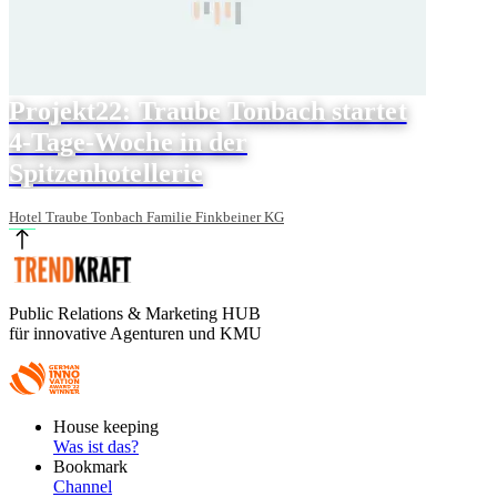
Projekt22: Traube Tonbach startet
4-Tage-Woche in der
Spitzenhotellerie
Hotel Traube Tonbach Familie Finkbeiner KG
Public Relations & Marketing HUB
für innovative Agenturen und KMU
Footer
House keeping
Main
Was ist das?
Bookmark
Channel