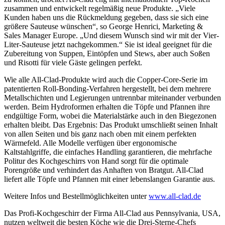
zusammen und entwickelt regelmäßig neue Produkte. „Viele
Kunden haben uns die Rückmeldung gegeben, dass sie sich eine
größere Sauteuse wünschen“, so George Henrici, Marketing &
Sales Manager Europe. „Und diesem Wunsch sind wir mit der Vier-
Liter-Sauteuse jetzt nachgekommen.“ Sie ist ideal geeignet für die
Zubereitung von Suppen, Eintöpfen und Stews, aber auch Soßen
und Risotti für viele Gäste gelingen perfekt.
Wie alle All-Clad-Produkte wird auch die Copper-Core-Serie im
patentierten Roll-Bonding-Verfahren hergestellt, bei dem mehrere
Metallschichten und Legierungen untrennbar miteinander verbunden
werden. Beim Hydroformen erhalten die Töpfe und Pfannen ihre
endgültige Form, wobei die Materialstärke auch in den Biegezonen
erhalten bleibt. Das Ergebnis: Das Produkt umschließt seinen Inhalt
von allen Seiten und bis ganz nach oben mit einem perfekten
Wärmefeld. Alle Modelle verfügen über ergonomische
Kaltstahlgriffe, die einfaches Handling garantieren, die mehrfache
Politur des Kochgeschirrs von Hand sorgt für die optimale
Porengröße und verhindert das Anhaften von Bratgut. All-Clad
liefert alle Töpfe und Pfannen mit einer lebenslangen Garantie aus.
Weitere Infos und Bestellmöglichkeiten unter
www.all-clad.de
Das Profi-Kochgeschirr der Firma All-Clad aus Pennsylvania, USA,
nutzen weltweit die besten Köche wie die Drei-Sterne-Chefs