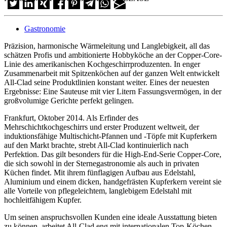
Gastronomie
Präzision, harmonische Wärmeleitung und Langlebigkeit, all das
schätzen Profis und ambitionierte Hobbyköche an der Copper-Core-
Linie des amerikanischen Kochgeschirrproduzenten. In enger
Zusammenarbeit mit Spitzenköchen auf der ganzen Welt entwickelt
All-Clad seine Produktlinien konstant weiter. Eines der neuesten
Ergebnisse: Eine Sauteuse mit vier Litern Fassungsvermögen, in der
großvolumige Gerichte perfekt gelingen.
Frankfurt, Oktober 2014. Als Erfinder des
Mehrschichtkochgeschirrs und erster Produzent weltweit, der
induktionsfähige Multischicht-Pfannen und -Töpfe mit Kupferkern
auf den Markt brachte, strebt All-Clad kontinuierlich nach
Perfektion. Das gilt besonders für die High-End-Serie Copper-Core,
die sich sowohl in der Sternegastronomie als auch in privaten
Küchen findet. Mit ihrem fünflagigen Aufbau aus Edelstahl,
Aluminium und einem dicken, handgefrästen Kupferkern vereint sie
alle Vorteile von pflegeleichtem, langlebigem Edelstahl mit
hochleitfähigem Kupfer.
Um seinen anspruchsvollen Kunden eine ideale Ausstattung bieten
zu können, arbeitet All-Clad eng mit internationalen Top-Köchen