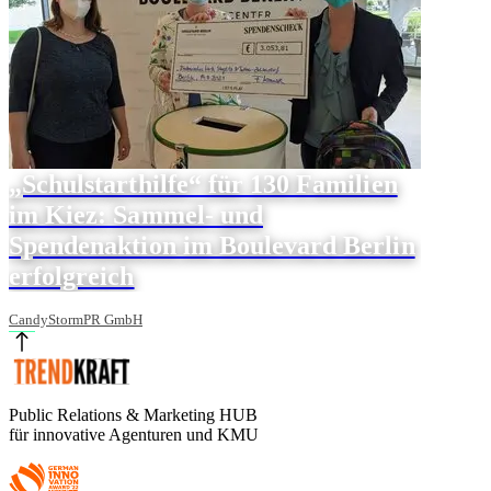
„Schulstarthilfe“ für 130 Familien
im Kiez: Sammel- und
Spendenaktion im Boulevard Berlin
erfolgreich
CandyStormPR GmbH
Public Relations & Marketing HUB
für innovative Agenturen und KMU