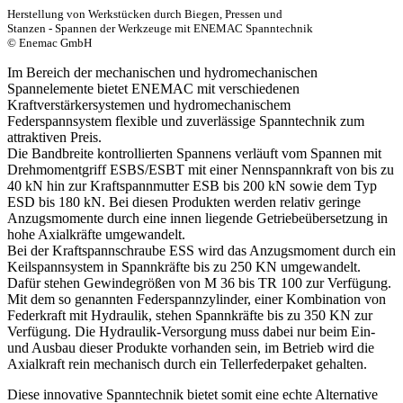
Herstellung von Werkstücken durch Biegen, Pressen und
Stanzen - Spannen der Werkzeuge mit ENEMAC Spanntechnik
© Enemac GmbH
Im Bereich der mechanischen und hydromechanischen
Spannelemente bietet ENEMAC mit verschiedenen
Kraftverstärkersystemen und hydromechanischem
Federspannsystem flexible und zuverlässige Spanntechnik zum
attraktiven Preis.
Die Bandbreite kontrollierten Spannens verläuft vom Spannen mit
Drehmomentgriff ESBS/ESBT mit einer Nennspannkraft von bis zu
40 kN hin zur Kraftspannmutter ESB bis 200 kN sowie dem Typ
ESD bis 180 kN. Bei diesen Produkten werden relativ geringe
Anzugsmomente durch eine innen liegende Getriebeübersetzung in
hohe Axialkräfte umgewandelt.
Bei der Kraftspannschraube ESS wird das Anzugsmoment durch ein
Keilspannsystem in Spannkräfte bis zu 250 KN umgewandelt.
Dafür stehen Gewindegrößen von M 36 bis TR 100 zur Verfügung.
Mit dem so genannten Federspannzylinder, einer Kombination von
Federkraft mit Hydraulik, stehen Spannkräfte bis zu 350 KN zur
Verfügung. Die Hydraulik-Versorgung muss dabei nur beim Ein-
und Ausbau dieser Produkte vorhanden sein, im Betrieb wird die
Axialkraft rein mechanisch durch ein Tellerfederpaket gehalten.
Diese innovative Spanntechnik bietet somit eine echte Alternative