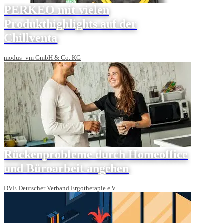
PERKEO mit vielen
Produkthighlights auf der
Chillventa
modus_vm GmbH & Co. KG
Rückenprobleme durch Homeoffice
und Büroarbeit angehen
DVE Deutscher Verband Ergotherapie e.V.