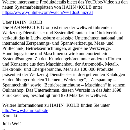
Weitere interessante Produktdetails bietet das YouTube-Video zu den
neuen Systemarbeitsplätzen von HAHN+KOLB unter
https://www.youtube.com/watch?v=Tdos6hnzc3I
Über HAHN+KOLB
Die HAHN+KOLB Group ist einer der weltweit führenden
Werkzeug-Dienstleister und Systemlieferanten. Im Direktvertrieb
verkauft das in Ludwigsburg ansässige Unternehmen national und
international Zerspanungs- und Spannwerkzeuge, Mess- und
Prüftechnik, Betriebseinrichtungen, allgemeine Werkzeuge,
Handlingsysteme und Maschinen sowie kundenorientierte
Systemlösungen. Zu den Kunden gehören unter anderem Firmen
und Konzerne aus dem Maschinenbau, der Automobil-, Metall-,
Elektronik- und Energiebranche. Mehr als 100.000 Produkte
präsentiert der Werkzeug-Dienstleister in drei getrennten Katalogen
zu den übergeordneten Themen „Werkzeuge“, „Zerspanung –
Spanntechnik“ sowie „Betriebseinrichtung – Maschinen“ in seinem
Onlineshop. Das Unternehmen, dessen Wurzeln in das Jahr 1898
zurückreichen, beschäftigt rund 870 Mitarbeiter weltweit.
Weitere Informationen zu HAHN+KOLB finden Sie unter
http://www.hahn-kolb.de
Kontakt
Julia Wolf