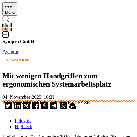
Direkt
zum
Menü
Inhalt
Sympra GmbH
Agentur
NEWSROOM
Mit wenigen Handgriffen zum
ergonomischen Systemarbeitsplatz
04. November 2020, 16:21
PRESSEMITTEILUNG/PRESS RELEASE
Industrie
Hightech
Ludwigsburg, 04. November 2020 – Moderne Arbeitsplätze setzen