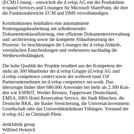
(ECM) Lösung – entwickelt die d.velop AG mit der Produktlinie
ecspand Services und Lösungen für Microsoft SharePoint, die dort
die Funktionsbereiche ECM und DMS vervollständigen.
Kernfunktionen beinhalten eine automatisierte
Posteingangsbearbeitung mit selbstlernender
Dokumentenklassifizierung, eine effiziente Dokumentenverwaltung
und -archivierung sowie die komplette Ablaufsteuerung der
Prozesse. So beschleunigen die Lösungen der d.velop Abläufe,
vereinfachen Entscheidungen und verbesseren nachhaltig die
Wettbewerbsfähigkeit.
Die hohe Qualität der Projekte resultiert aus der Kompetenz der
mehr als 300 Mitarbeiter der d.velop Gruppe (d.velop AG und
d.velop competence center) sowie der weltweit rund 150
Partnerunternehmen im d.velop competence net-work. Das
überzeugte bisher über 680.000 Anwender bei mehr als 2.300 Kun-
den wie ESPRIT, Werder Bremen, Tupperware Deutschland,
EMSA, HRS Hotel Reservation Service, die Stadt München, die
Deutsche BKK, die Basler Versicherung, die Universal-Investment-
Gesellschaft oder das Universitätsklinikum Tübingen. Vorstand der
d.velop AG ist Christoph Pliete.
denkfabrik group
Wilfried Heinrich