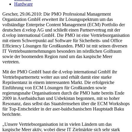
Hardware
Gescher, 29.06.2010: Die PMO Professional Management
Organization GmbH erweitert ihr Lösungsspektrum um das
vollständige Enterprise Content Management (ECM) Portfolio der
deutschen d.velop AG und schließt einen Partnervertrag mit der
d.velop international GmbH. Die PMO ist eine Vertriebsorganisation
mit einem Schwerpunkt auf Software für Sicherheits- und Office
Efficiency Lösungen für Großkunden. PMO ist mit seinen diversen
IT Vertriebsunternehmungen besonders im nördlichen Golfraum
sowie der boomenden Region rund um das kaspische Meer
vertreten.
Mit der PMO GmbH baut die d.velop international GmbH ihr
Vertriebspartnernetz weiter aus und erhält damit eine starke
Repräsentanz in einem interessanten Markt. Die erfolgreiche
Einführung von ECM Lösungen für Großkunden sowie
regierungsnahe Organisationen durch die PMO hatte bereits Ende
2009 in Aserbaidschan und Usbekistan begonnen, mit so hoher
Resonanz, dass selbst das Staatsfernsehen über die ECM Workshops
für Top-Entscheider in der aser-baidschanischen Hauptstadt Baku
berichtete.
„Unsere Vertriebsorganisation ist in vielen Ländern um das
kaspische Meer aktiv, wobei diese IT Zielmärkte sich sehr stark