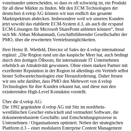
voneinander unterscheiden, so dass es oft schwierig ist, ein Produkt
für all diese Märkte zu finden. Mit den ECM Technologien der
deutschen d.velop AG können wir nun endlich das gesamte
Marktspektrum abdecken. Insbesondere weil wir unseren Kunden
jetzt sowohl das etablierte ECM-System d.3, als auch die ecspand
ECM-Lösungen für Microsoft SharePoint anbieten können“, freut
sich Mr. Abbas Mohammadi, Geschäftsführender Gesellschafter der
PMO, über die erweiterten Vertriebsmöglichkeiten.
Herr Heinz B. Wietfeld, Director of Sales der d.velop international
ergänzt: „Die Region rund um das kaspische Meer hat, auch bedingt
durch den dortigen Ölboom, für internationale IT Unternehmen
erheblich an Attraktivität gewonnen. Ohne einen starken Partner mit
exzellenter Reputation in der Region ist allerdings ein Vertrieb selbst
bester Softwaretechnologien eine Herausforderung. Daher freuen
wir uns sehr darüber, dass PMO den Mehrwert von d.velop
Technologien für ihre Kunden erkannt hat, und diese nun den
existierenden High-Level Kontakten vorstellt.
Über die d.velop AG:
Die 1992 gegründete d.velop AG mit Sitz im nordrhein-
westfälischen Gescher entwickelt und vermarktet Software, die
dokumentenbasierte Geschäfts- und Entscheidungsprozesse in
Unternehmen / Organisationen optimiert. Neben der strategischen
Plattform d.3 – einer modularen Enterprise Content Management