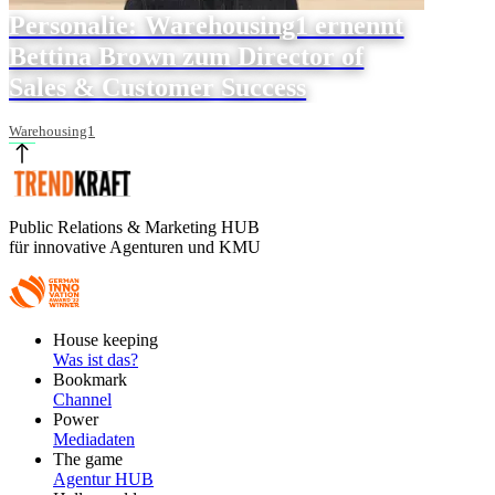
Personalie: Warehousing1 ernennt
Bettina Brown zum Director of
Sales & Customer Success
Warehousing1
Public Relations & Marketing HUB
für innovative Agenturen und KMU
Footer
House keeping
Main
Was ist das?
Bookmark
Channel
Power
Mediadaten
The game
Agentur HUB