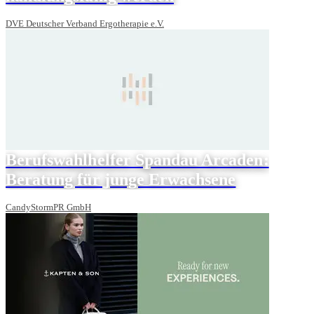
DVE Deutscher Verband Ergotherapie e.V.
Berufswahlhelfer Spandau Arcaden:
Beratung für junge Erwachsene
CandyStormPR GmbH