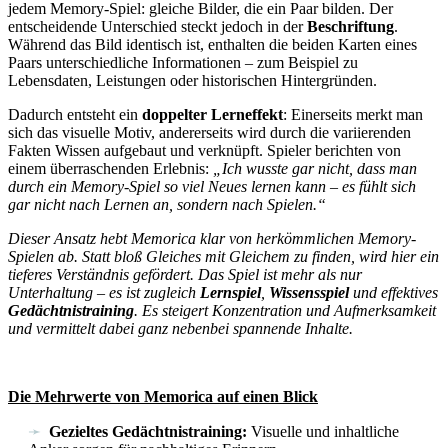
jedem Memory-Spiel: gleiche Bilder, die ein Paar bilden. Der
entscheidende Unterschied steckt jedoch in der
Beschriftung
.
Während das Bild identisch ist, enthalten die beiden Karten eines
Paars unterschiedliche Informationen – zum Beispiel zu
Lebensdaten, Leistungen oder historischen Hintergründen.
Dadurch entsteht ein
doppelter Lerneffekt
: Einerseits merkt man
sich das visuelle Motiv, andererseits wird durch die variierenden
Fakten Wissen aufgebaut und verknüpft. Spieler berichten von
einem überraschenden Erlebnis:
„Ich wusste gar nicht, dass man
durch ein Memory-Spiel so viel Neues lernen kann – es fühlt sich
gar nicht nach Lernen an, sondern nach Spielen.“
Dieser Ansatz hebt Memorica klar von herkömmlichen Memory-
Spielen ab. Statt bloß Gleiches mit Gleichem zu finden, wird hier ein
tieferes Verständnis gefördert. Das Spiel ist mehr als nur
Unterhaltung – es ist zugleich
Lernspiel
,
Wissensspiel
und effektives
Gedächtnistraining
. Es steigert Konzentration und Aufmerksamkeit
und vermittelt dabei ganz nebenbei spannende Inhalte.
Die Mehrwerte von Memorica auf einen Blick
Gezieltes Gedächtnistraining:
Visuelle und inhaltliche