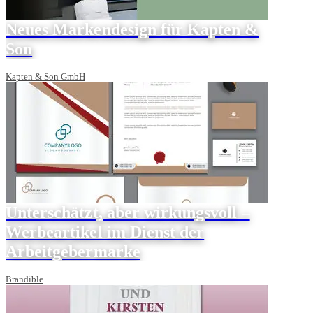
Neues Markendesign für Kapten &
Son
Kapten & Son GmbH
Unterschätzt, aber wirkungsvoll –
Werbeartikel im Dienst der
Arbeitgebermarke
Brandible