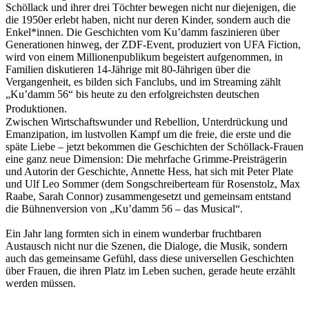
Schöllack und ihrer drei Töchter bewegen nicht nur diejenigen, die
die 1950er erlebt haben, nicht nur deren Kinder, sondern auch die
Enkel*innen. Die Geschichten vom Ku’damm faszinieren über
Generationen hinweg, der ZDF-Event, produziert von UFA Fiction,
wird von einem Millionenpublikum begeistert aufgenommen, in
Familien diskutieren 14-Jährige mit 80-Jährigen über die
Vergangenheit, es bilden sich Fanclubs, und im Streaming zählt
„Ku’damm 56“ bis heute zu den erfolgreichsten deutschen
Produktionen.
Zwischen Wirtschaftswunder und Rebellion, Unterdrückung und
Emanzipation, im lustvollen Kampf um die freie, die erste und die
späte Liebe – jetzt bekommen die Geschichten der Schöllack-Frauen
eine ganz neue Dimension: Die mehrfache Grimme-Preisträgerin
und Autorin der Geschichte, Annette Hess, hat sich mit Peter Plate
und Ulf Leo Sommer (dem Songschreiberteam für Rosenstolz, Max
Raabe, Sarah Connor) zusammengesetzt und gemeinsam entstand
die Bühnenversion von „Ku’damm 56 – das Musical“.
Ein Jahr lang formten sich in einem wunderbar fruchtbaren
Austausch nicht nur die Szenen, die Dialoge, die Musik, sondern
auch das gemeinsame Gefühl, dass diese universellen Geschichten
über Frauen, die ihren Platz im Leben suchen, gerade heute erzählt
werden müssen.