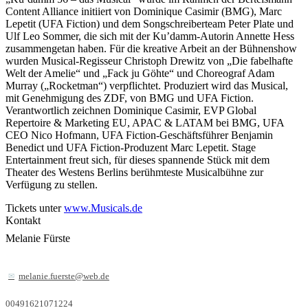
Content Alliance initiiert von Dominique Casimir (BMG), Marc
Lepetit (UFA Fiction) und dem Songschreiberteam Peter Plate und
Ulf Leo Sommer, die sich mit der Ku’damm-Autorin Annette Hess
zusammengetan haben. Für die kreative Arbeit an der Bühnenshow
wurden Musical-Regisseur Christoph Drewitz von „Die fabelhafte
Welt der Amelie“ und „Fack ju Göhte“ und Choreograf Adam
Murray („Rocketman“) verpflichtet. Produziert wird das Musical,
mit Genehmigung des ZDF, von BMG und UFA Fiction.
Verantwortlich zeichnen Dominique Casimir, EVP Global
Repertoire & Marketing EU, APAC & LATAM bei BMG, UFA
CEO Nico Hofmann, UFA Fiction-Geschäftsführer Benjamin
Benedict und UFA Fiction-Produzent Marc Lepetit. Stage
Entertainment freut sich, für dieses spannende Stück mit dem
Theater des Westens Berlins berühmteste Musicalbühne zur
Verfügung zu stellen.
Tickets unter
www.Musicals.de
Kontakt
Melanie Fürste
melanie.fuerste@web.de
00491621071224