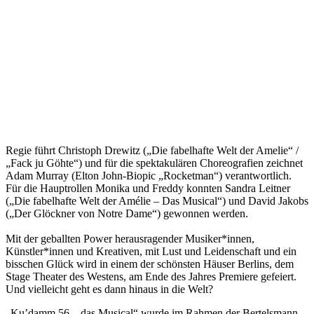
Regie führt Christoph Drewitz („Die fabelhafte Welt der Amelie“ /
„Fack ju Göhte“) und für die spektakulären Choreografien zeichnet
Adam Murray (Elton John-Biopic „Rocketman“) verantwortlich.
Für die Hauptrollen Monika und Freddy konnten Sandra Leitner
(„Die fabelhafte Welt der Amélie – Das Musical“) und David Jakobs
(„Der Glöckner von Notre Dame“) gewonnen werden.
Mit der geballten Power herausragender Musiker*innen,
Künstler*innen und Kreativen, mit Lust und Leidenschaft und ein
bisschen Glück wird in einem der schönsten Häuser Berlins, dem
Stage Theater des Westens, am Ende des Jahres Premiere gefeiert.
Und vielleicht geht es dann hinaus in die Welt?
„Ku’damm 56 – das Musical“ wurde im Rahmen der Bertelsmann