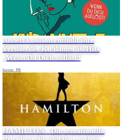
Annett Louisan enthüllt ihre
Version des Ku’damm 56-Hits
„Wenn Du Dich auflöst“
fuerste_PR
HAMILTON - Die sensationelle
Broadway-Produktion auch in