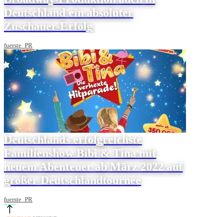
Deutschland ein absoluter
Zuschauer-Erfolg
fuerste_PR
Deutschlands erfolgreichste
Familienshow Bibi & Tina mit
neuem Abenteuer ab März 2022 auf
großer Deutschlandtournee
fuerste_PR