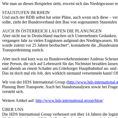
Wie man an diesen Beispielen sieht, erweist sich das Niedrigwasser reg
STAUSTUFEN IM RHEIN
Und auch der BDB selbst hat seine Pläne, auch wenn sich diese – verg
sollte, zieht der Bundesverband den Bau von sogenannten Staustufen i
AUCH IN ÖSTERREICH LAUFEN DIE PLANUNGEN
Aber nicht nur in Deutschland machen sich Unternehmen Gedanken, w
vergangen Jahr zu vielen Engpässen aufgrund des Niedrigwassers. Hi
wurde zuletzt vor 25 Jahren beobachtet“, konstatierte die „Bundesanst
Transportleistung zurück.
Aber noch mal kurz was zu Bundesverkehrsminister Andreas Scheuer
eine Person, die sich auf Lebenszeit für das Nichtstun bezahlen las
und abends an einem Schalter am Göteborger Hauptbahnhof an- und abm
Das ist doch mal ein Job, den wirklich niemand versemmeln kann! 
Wir von der HDS International Group (
http://www.hds-international.
Planung Ihrer Transporte. Auch bei Standortanalysen sowie bei Fragen
versteht sich.
Weitere Artikel auf:
http://www.hds-international.group/blog/
ÜBER UNS
Die HDS International Group verbessert seit über 14 Jahren die logis