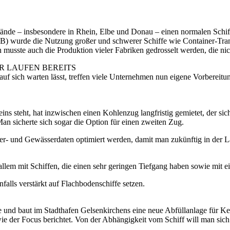
elstände – insbesondere in Rhein, Elbe und Donau – einen normalen Sch
wurde die Nutzung großer und schwerer Schiffe wie Container-Transpor
h musste auch die Produktion vieler Fabriken gedrosselt werden, die 
R LAUFEN BEREITS
f sich warten lässt, treffen viele Unternehmen nun eigene Vorbereitun
s steht, hat inzwischen einen Kohlenzug langfristig gemietet, der sic
sicherte sich sogar die Option für einen zweiten Zug.
r- und Gewässerdaten optimiert werden, damit man zukünftig in der La
 allem mit Schiffen, die einen sehr geringen Tiefgang haben sowie mit 
alls verstärkt auf Flachbodenschiffe setzen.
ne und baut im Stadthafen Gelsenkirchens eine neue Abfüllanlage für 
e der Focus berichtet. Von der Abhängigkeit vom Schiff will man sich