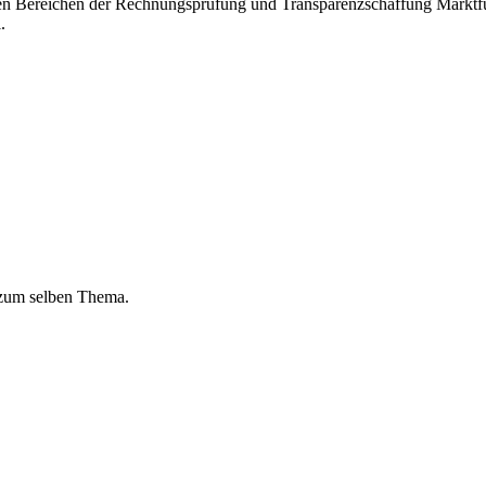
 den Bereichen der Rechnungsprüfung und Transparenzschaffung Marktf
.
 zum selben Thema.