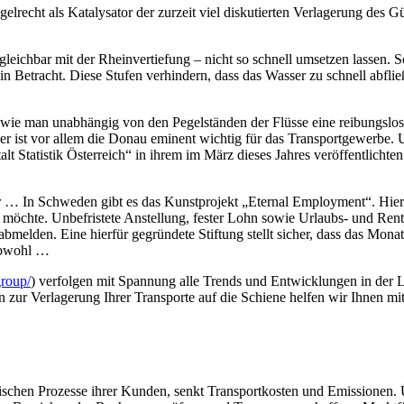
elrecht als Katalysator der zurzeit viel diskutierten Verlagerung des G
leichbar mit der Rheinvertiefung – nicht so schnell umsetzen lassen. 
n Betracht. Diese Stufen verhindern, dass das Wasser zu schnell abflie
ie man unabhängig von den Pegelständen der Flüsse eine reibungslose
er ist vor allem die Donau eminent wichtig für das Transportgewerbe
alt Statistik Österreich“ in ihrem im März dieses Jahres veröffentlicht
 … In Schweden gibt es das Kunstprojekt „Eternal Employment“. Hier
sen möchte. Unbefristete Anstellung, fester Lohn sowie Urlaubs- und R
elden. Eine hierfür gegründete Stiftung stellt sicher, dass das Mona
Obwohl …
group/
) verfolgen mit Spannung alle Trends und Entwicklungen in der L
 zur Verlagerung Ihrer Transporte auf die Schiene helfen wir Ihnen mit
tischen Prozesse ihrer Kunden, senkt Transportkosten und Emissionen. 