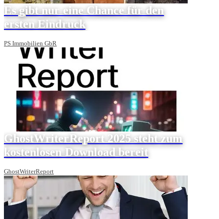
Es gibt nur eine Chance für den
ersten Eindruck
PS Immobilien GbR
GhostWriterReport 2025 steht zum
kostenlosen Download bereit
GhostWriterReport