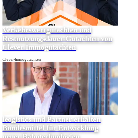
Verkehrswertgutachten und
Restnutzungsdauer-Gutachten von
Clever Immogutachten
Clever-Immogutachten
leogistics und Partner erhalten
Bundesmittel für Entwicklung
neuer Bahntechnologien