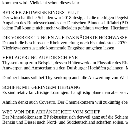
kommen wird. Vielleicht schon dieses Jahr.
BETRIEB ZEITWEISE EINGESTELLT
Der wirtschaftliche Schaden war 2018 riesig, als die niedrigen Peg
Angaben des Bundesverbandes der Deutschen Binnenschifffahrt (BDB) 
jedem Fall konnte nicht mehr vollbeladen gefahren werden. Hierdurc
DIE VORBEREITUNGEN AUF DAS NÄCHSTE HOCHWASSE
Da auch die beschlossene Rheinvertiefung noch bis mindestens 2030 au
Niedrigwasser zustande kommende Engpässe umgehen lassen.
VERLAGERUNG AUF DIE SCHIENE
Thyssenkrupp zum Beispiel, dessen Hüttenwerk am Flussufer des Rhein
Antwerpen und Amsterdam zu den Duisburger Hochöfen gelangen. Man 
Darüber hinaus soll bei Thyssenkrupp auch die Auswertung von Wette
SCHIFFE MIT GERINGEM TIEFGANG
Es sind relativ kurzfristige Lösungen. Langfristig plane man aber vor
Ähnlich denkt auch Covestro. Der Chemiekonzern will zukünftig ebenf
WEG VON DER ABHÄNGIGKEIT VOM SCHIFF
Der Mineralölkonzern BP fokussiert sich derweil ganz auf die Schie
Benzin und Diesel nach Nord- und Süddeutschland schaffen sollen, wi