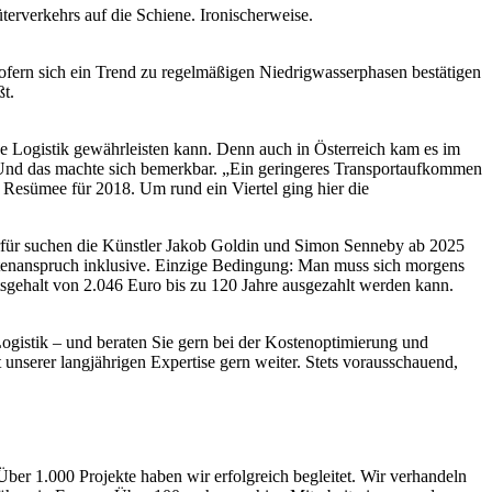
üterverkehrs auf die Schiene. Ironischerweise.
Sofern sich ein Trend zu regelmäßigen Niedrigwasserphasen bestätigen
ßt.
 Logistik gewährleisten kann. Denn auch in Österreich kam es im
. Und das machte sich bemerkbar. „Ein geringeres Transportaufkommen
en Resümee für 2018. Um rund ein Viertel ging hier die
für suchen die Künstler Jakob Goldin und Simon Senneby ab 2025
entenanspruch inklusive. Einzige Bedingung: Man muss sich morgens
tsgehalt von 2.046 Euro bis zu 120 Jahre ausgezahlt werden kann.
ogistik – und beraten Sie gern bei der Kostenoptimierung und
 unserer langjährigen Expertise gern weiter. Stets vorausschauend,
Über 1.000 Projekte haben wir erfolgreich begleitet. Wir verhandeln