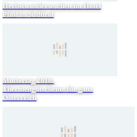
Herbstwanderwochen im Hotel
Pfösl in Südtirol
Muttertag 2010:
Thermengutscheine für ganz
Österreich