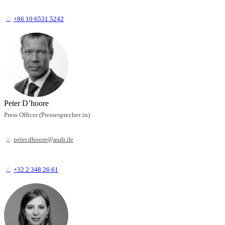
+86 10 6531 5242
Peter D’hoore
Press Officer (Pressesprecher:in)
peter.dhoore@audi.de
+32 2 348 26 61