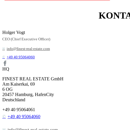
KONT
Holger Vogt
CEO (Chief Executive Officer)
info@finest-real-estate.com
+49 40 95064060
HQ
FINEST REAL ESTATE GmbH
Am Kaiserkai, 69
6 OG
20457
Hamburg, HafenCity
Deutschland
+49 40 95064061
+49 40 95064060
info@finest-real-estate.com