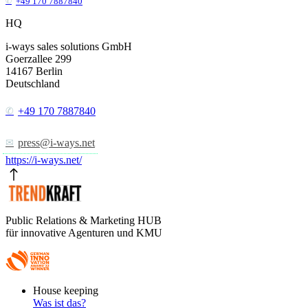
+49 170 7887840
HQ
i-ways sales solutions GmbH
Goerzallee 299
14167
Berlin
Deutschland
+49 170 7887840
press@i-ways.net
https://i-ways.net/
Public Relations & Marketing HUB
für innovative Agenturen und KMU
Footer
House keeping
Main
Was ist das?