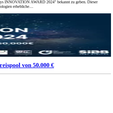
s "i-ways INNOVATION AWARD 2024" bekannt zu geben. Dieser
hnologien erhebliche…
ispool von 50.000 €