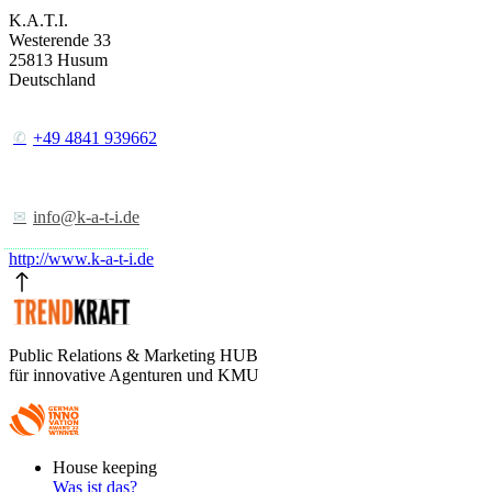
K.A.T.I.
Westerende 33
25813
Husum
Deutschland
+49 4841 939662
info@k-a-t-i.de
http://www.k-a-t-i.de
Public Relations & Marketing HUB
für innovative Agenturen und KMU
Footer
House keeping
Main
Was ist das?