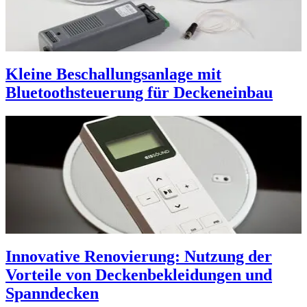
Kleine Beschallungsanlage mit
Bluetoothsteuerung für Deckeneinbau
Innovative Renovierung: Nutzung der
Vorteile von Deckenbekleidungen und
Spanndecken